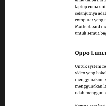
laptop cuma unt
selanjutnya ada
computer yang t
Motherboard me
untuk semua bag
Oppo Luncu
Untuk system re
video yang bakal
menggunakan pan
menggunakan lay
udah menggunaka
Karena cara ker