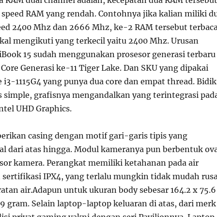
 speed RAM yang rendah. Contohnya jika kalian miliki d
ed 2400 Mhz dan 2666 Mhz, ke-2 RAM tersebut terbaca
al mengikuti yang terkecil yaitu 2400 Mhz. Urusan
Book 15 sudah menggunakan prosesor generasi terbaru
el Core Generasi ke-11 Tiger Lake. Dan SKU yang dipakai
e i3-1115G4 yang punya dua core dan empat thread. Bidik
s simple, grafisnya mengandalkan yang terintegrasi pad
Intel UHD Graphics.
berikan casing dengan motif gari-garis tipis yang
al dari atas hingga. Modul kameranya pun berbentuk ova
sor kamera. Perangkat memiliki ketahanan pada air
sertifikasi IPX4, yang terlalu mungkin tidak mudah rus
ratan air.Adapun untuk ukuran body sebesar 164.2 x 75.6
 gram. Selain laptop-laptop keluaran di atas, dari merk
disi privat gaming yakni dengan seri Pavilionnya. Laptop