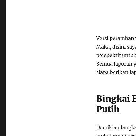
Versi peramban 
Maka, disini sa
perspektif unt
Semua laporan y
siapa berikan la
Bingkai F
Putih
Demikian langk
anda tanpa haru