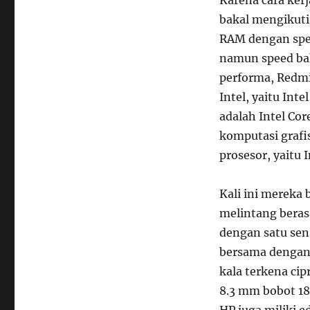
bakal mengikuti
RAM dengan spe
namun speed bak
performa, Redmi
Intel, yaitu Int
adalah Intel Cor
komputasi grafi
prosesor, yaitu 
Kali ini mereka 
melintang beras
dengan satu sen
bersama dengan 
kala terkena cip
8.3 mm bobot 189
HP juga miliki e