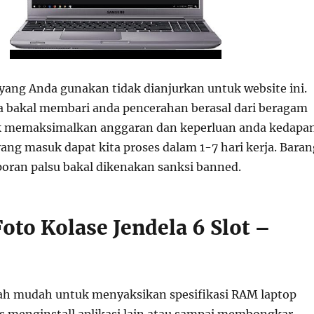
yang Anda gunakan tidak dianjurkan untuk website ini.
ya bakal membari anda pencerahan berasal dari beragam
uk memaksimalkan anggaran dan keperluan anda kedapan
ang masuk dapat kita proses dalam 1-7 hari kerja. Baran
poran palsu bakal dikenakan sanksi banned.
oto Kolase Jendela 6 Slot –
ah mudah untuk menyaksikan spesifikasi RAM laptop
s menginstall aplikasi lain atau sampai membongkar