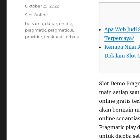
Posted
Oktober 29, 2022
on
Categories
Slot Online
Tags
bersama
,
daftar
,
online
,
Apa Web Judi 
pragmatic
,
pragmatic88
,
provider
,
terakurat
,
terbaik
Terpercaya?
Kenapa Nilai 
Didalam Slot 
Slot Demo Pragm
main setiap saa
online gratis t
akan bermain m
online senantia
Pragmatic play 
untuk dicoba se