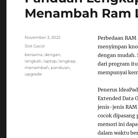
Menambah Ram L
Posted
November 3, 2022
Perbedaan RAM 
on
Categories
Slot Gacor
menyimpan knowl
Tags
bersama
,
dengan
,
dengan mudah. 
langkah
,
laptop
,
lengkap
,
dari program it
menambah
,
panduan
,
mempunyai kema
upgrade
Penerus IdeaPad
Extended Data 
jenis-jenis RAM
cocok dipasang 
memori ini dap
dalam waktu ber