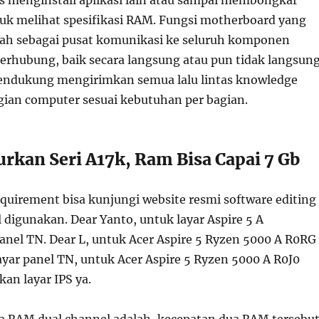
uk melihat spesifikasi RAM. Fungsi motherboard yang
lah sebagai pusat komunikasi ke seluruh komponen
erhubung, baik secara langsung atau pun tidak langsung
ndukung mengirimkan semua lalu lintas knowledge
ian computer sesuai kebutuhan per bagian.
rkan Seri A17k, Ram Bisa Capai 7 Gb
quirement bisa kunjungi website resmi software editing
 digunakan. Dear Yanto, untuk layar Aspire 5 A
el TN. Dear L, untuk Acer Aspire 5 Ryzen 5000 A R0RG
ar panel TN, untuk Acer Aspire 5 Ryzen 5000 A R0J0
n layar IPS ya.
ja RAM dual channel adalah, kecepatan dua RAM tersebu