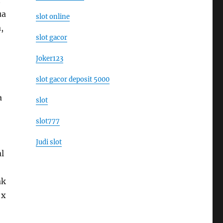
ua
slot online
,
slot gacor
Joker123
slot gacor deposit 5000
a
slot
slot777
Judi slot
l
ak
 x