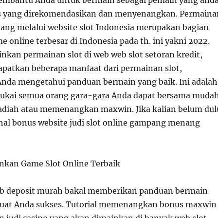
tas yang direkomendasikan dan menyenangkan. Permaina
 yang melalui website slot Indonesia merupakan bagian
me online terbesar di Indonesia pada th. ini yakni 2022.
nkan permainan slot di web web slot setoran kredit,
patkan beberapa manfaat dari permainan slot,
Anda mengetahui panduan bermain yang baik. Ini adalah
sukai semua orang gara-gara Anda dapat bersama muda
diah atau memenangkan maxwin. Jika kalian belum dul
al bonus website judi slot online gampang menang
kan Game Slot Online Terbaik
eb deposit murah bakal memberikan panduan bermain
buat Anda sukses. Tutorial memenangkan bonus maxwin
 judi casino yang akan dimainkan di banyak web slot