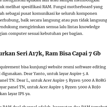
uk melihat spesifikasi RAM. Fungsi motherboard yang
lah sebagai pusat komunikasi ke seluruh komponen
erhubung, baik secara langsung atau pun tidak langsung
ndukung mengirimkan semua lalu lintas knowledge
ian computer sesuai kebutuhan per bagian.
rkan Seri A17k, Ram Bisa Capai 7 Gb
quirement bisa kunjungi website resmi software editing
 digunakan. Dear Yanto, untuk layar Aspire 5 A
el TN. Dear L, untuk Acer Aspire 5 Ryzen 5000 A R0RG
ar panel TN, untuk Acer Aspire 5 Ryzen 5000 A R0J0
n layar IPS ya.
ja RAM dual channel adalah, kecepatan dua RAM tersebu