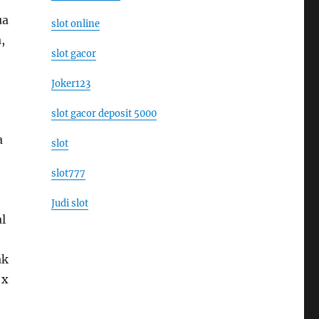
ua
slot online
,
slot gacor
Joker123
slot gacor deposit 5000
a
slot
slot777
Judi slot
l
ak
 x