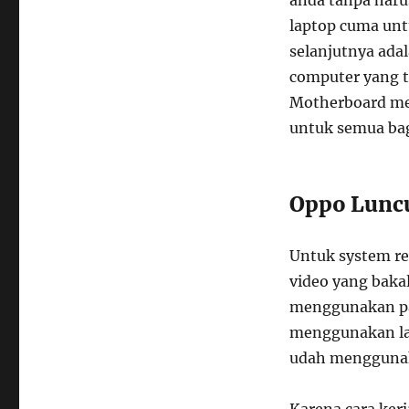
laptop cuma unt
selanjutnya ada
computer yang t
Motherboard me
untuk semua bag
Oppo Luncu
Untuk system re
video yang bakal
menggunakan pan
menggunakan lay
udah menggunaka
Karena cara ker