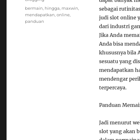
Tags
bermain
,
hingga
,
maxwin
,
sebagai rutini
mendapatkan
,
online
,
judi slot online
panduan
dari industri ga
Jika Anda memai
Anda bisa menda
khususnya bila 
sesuatu yang di
mendapatkan ha
mendengar perih
terpercaya.
Panduan Memain
Jadi menurut w
slot yang akan 
dalam permainan