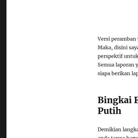
Versi peramban 
Maka, disini sa
perspektif unt
Semua laporan y
siapa berikan la
Bingkai F
Putih
Demikian langk
anda tanpa haru