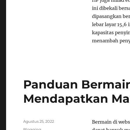
ini dibekali ber
dipasangkan ber
lebar layar 15,6
kapasitas penyi
menambah penyi
Panduan Bermain
Mendapatkan Ma
Posted
Agustus 25, 2022
Bermain di webs
on
Categories
Blogging
dapat banyak m