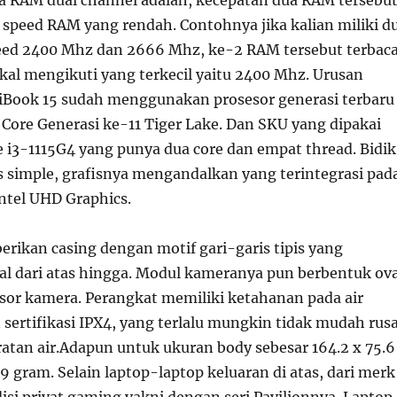
 speed RAM yang rendah. Contohnya jika kalian miliki d
ed 2400 Mhz dan 2666 Mhz, ke-2 RAM tersebut terbaca
al mengikuti yang terkecil yaitu 2400 Mhz. Urusan
Book 15 sudah menggunakan prosesor generasi terbaru
el Core Generasi ke-11 Tiger Lake. Dan SKU yang dipakai
e i3-1115G4 yang punya dua core dan empat thread. Bidik
s simple, grafisnya mengandalkan yang terintegrasi pad
Intel UHD Graphics.
berikan casing dengan motif gari-garis tipis yang
al dari atas hingga. Modul kameranya pun berbentuk ova
sor kamera. Perangkat memiliki ketahanan pada air
sertifikasi IPX4, yang terlalu mungkin tidak mudah rus
ratan air.Adapun untuk ukuran body sebesar 164.2 x 75.6
 gram. Selain laptop-laptop keluaran di atas, dari merk
disi privat gaming yakni dengan seri Pavilionnya. Laptop