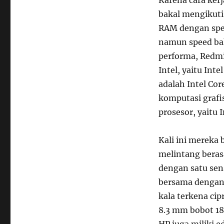
bakal mengikuti
RAM dengan spe
namun speed bak
performa, Redmi
Intel, yaitu Int
adalah Intel Cor
komputasi grafi
prosesor, yaitu 
Kali ini mereka 
melintang beras
dengan satu sen
bersama dengan 
kala terkena cip
8.3 mm bobot 189
HP juga miliki e