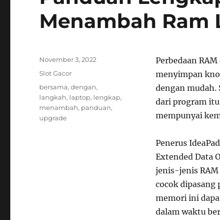
Menambah Ram L
Posted
November 3, 2022
Perbedaan RAM 
on
Categories
Slot Gacor
menyimpan knowl
Tags
bersama
,
dengan
,
dengan mudah. 
langkah
,
laptop
,
lengkap
,
dari program it
menambah
,
panduan
,
mempunyai kema
upgrade
Penerus IdeaPad
Extended Data 
jenis-jenis RAM
cocok dipasang 
memori ini dap
dalam waktu ber