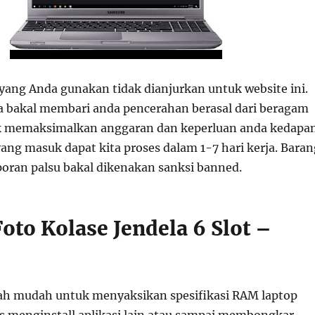
yang Anda gunakan tidak dianjurkan untuk website ini.
ya bakal membari anda pencerahan berasal dari beragam
uk memaksimalkan anggaran dan keperluan anda kedapan
ang masuk dapat kita proses dalam 1-7 hari kerja. Baran
poran palsu bakal dikenakan sanksi banned.
oto Kolase Jendela 6 Slot –
ah mudah untuk menyaksikan spesifikasi RAM laptop
s menginstall aplikasi lain atau sampai membongkar