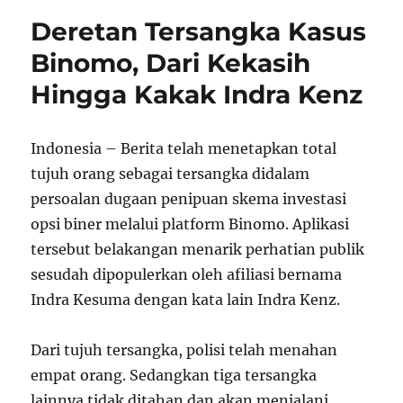
Deretan Tersangka Kasus
Binomo, Dari Kekasih
Hingga Kakak Indra Kenz
Indonesia – Berita telah menetapkan total
tujuh orang sebagai tersangka didalam
persoalan dugaan penipuan skema investasi
opsi biner melalui platform Binomo. Aplikasi
tersebut belakangan menarik perhatian publik
sesudah dipopulerkan oleh afiliasi bernama
Indra Kesuma dengan kata lain Indra Kenz.
Dari tujuh tersangka, polisi telah menahan
empat orang. Sedangkan tiga tersangka
lainnya tidak ditahan dan akan menjalani