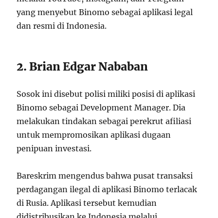
yang menyebut Binomo sebagai aplikasi legal
dan resmi di Indonesia.
2. Brian Edgar Nababan
Sosok ini disebut polisi miliki posisi di aplikasi
Binomo sebagai Development Manager. Dia
melakukan tindakan sebagai perekrut afiliasi
untuk mempromosikan aplikasi dugaan
penipuan investasi.
Bareskrim mengendus bahwa pusat transaksi
perdagangan ilegal di aplikasi Binomo terlacak
di Rusia. Aplikasi tersebut kemudian
didistribusikan ke Indonesia melalui