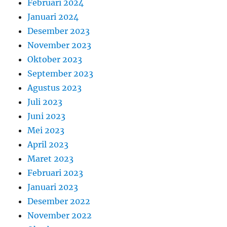
Februari 2024
Januari 2024
Desember 2023
November 2023
Oktober 2023
September 2023
Agustus 2023
Juli 2023
Juni 2023
Mei 2023
April 2023
Maret 2023
Februari 2023
Januari 2023
Desember 2022
November 2022