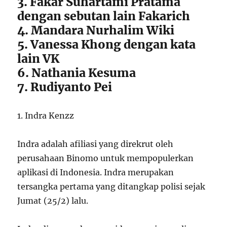
3. Fakar Suhartami Pratama
dengan sebutan lain Fakarich
4. Mandara Nurhalim Wiki
5. Vanessa Khong dengan kata
lain VK
6. Nathania Kesuma
7. Rudiyanto Pei
1. Indra Kenzz
Indra adalah afiliasi yang direkrut oleh
perusahaan Binomo untuk mempopulerkan
aplikasi di Indonesia. Indra merupakan
tersangka pertama yang ditangkap polisi sejak
Jumat (25/2) lalu.