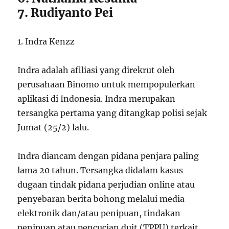
7. Rudiyanto Pei
1. Indra Kenzz
Indra adalah afiliasi yang direkrut oleh
perusahaan Binomo untuk mempopulerkan
aplikasi di Indonesia. Indra merupakan
tersangka pertama yang ditangkap polisi sejak
Jumat (25/2) lalu.
Indra diancam dengan pidana penjara paling
lama 20 tahun. Tersangka didalam kasus
dugaan tindak pidana perjudian online atau
penyebaran berita bohong melalui media
elektronik dan/atau penipuan, tindakan
penipuan atau pencucian duit (TPPU) terkait