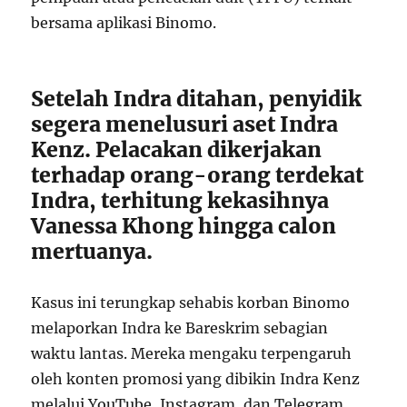
bersama aplikasi Binomo.
Setelah Indra ditahan, penyidik
segera menelusuri aset Indra
Kenz. Pelacakan dikerjakan
terhadap orang-orang terdekat
Indra, terhitung kekasihnya
Vanessa Khong hingga calon
mertuanya.
Kasus ini terungkap sehabis korban Binomo
melaporkan Indra ke Bareskrim sebagian
waktu lantas. Mereka mengaku terpengaruh
oleh konten promosi yang dibikin Indra Kenz
melalui YouTube, Instagram, dan Telegram