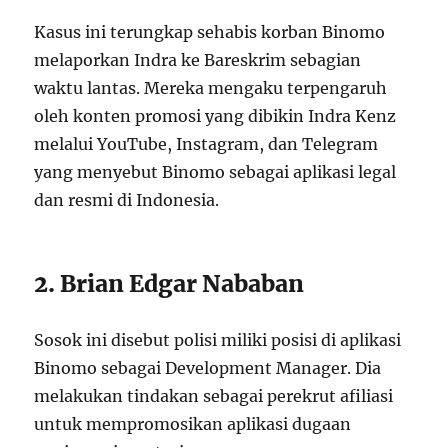
Kasus ini terungkap sehabis korban Binomo
melaporkan Indra ke Bareskrim sebagian
waktu lantas. Mereka mengaku terpengaruh
oleh konten promosi yang dibikin Indra Kenz
melalui YouTube, Instagram, dan Telegram
yang menyebut Binomo sebagai aplikasi legal
dan resmi di Indonesia.
2. Brian Edgar Nababan
Sosok ini disebut polisi miliki posisi di aplikasi
Binomo sebagai Development Manager. Dia
melakukan tindakan sebagai perekrut afiliasi
untuk mempromosikan aplikasi dugaan