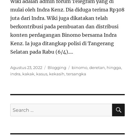
Wiki adalah admin forum Telegram yang di
mulai oleh Indra Kenz. Dia diduga terima Rp308
juta dari Indra. Wiki juga dikatakan telah
berkontribusi pada pembuatan dan distribusi
konten perdagangan Binomo bersama Indra
Kenz. Ia juga ditangkap polisi di Tangerang
Selatan pada Rabu (6/4).…
Posted
Categories
Tags
Agustus 23, 2022
Blogging
binomo
,
deretan
,
hingga
,
on
indra
,
kakak
,
kasus
,
kekasih
,
tersangka
SE
Search
for: