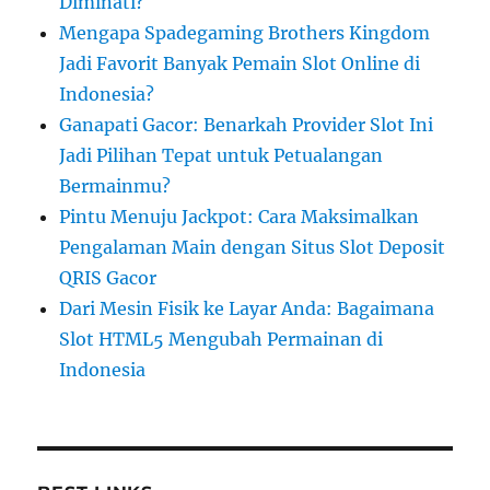
Diminati?
Mengapa Spadegaming Brothers Kingdom
Jadi Favorit Banyak Pemain Slot Online di
Indonesia?
Ganapati Gacor: Benarkah Provider Slot Ini
Jadi Pilihan Tepat untuk Petualangan
Bermainmu?
Pintu Menuju Jackpot: Cara Maksimalkan
Pengalaman Main dengan Situs Slot Deposit
QRIS Gacor
Dari Mesin Fisik ke Layar Anda: Bagaimana
Slot HTML5 Mengubah Permainan di
Indonesia