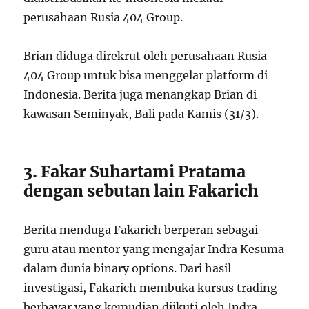
perusahaan Rusia 404 Group.
Brian diduga direkrut oleh perusahaan Rusia
404 Group untuk bisa menggelar platform di
Indonesia. Berita juga menangkap Brian di
kawasan Seminyak, Bali pada Kamis (31/3).
3. Fakar Suhartami Pratama
dengan sebutan lain Fakarich
Berita menduga Fakarich berperan sebagai
guru atau mentor yang mengajar Indra Kesuma
dalam dunia binary options. Dari hasil
investigasi, Fakarich membuka kursus trading
berbayar yang kemudian diikuti oleh Indra