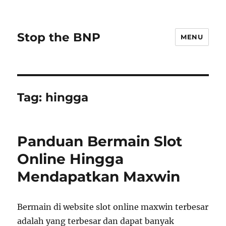
Stop the BNP
MENU
Tag:
hingga
Panduan Bermain Slot
Online Hingga
Mendapatkan Maxwin
Bermain di website slot online maxwin terbesar
adalah yang terbesar dan dapat banyak