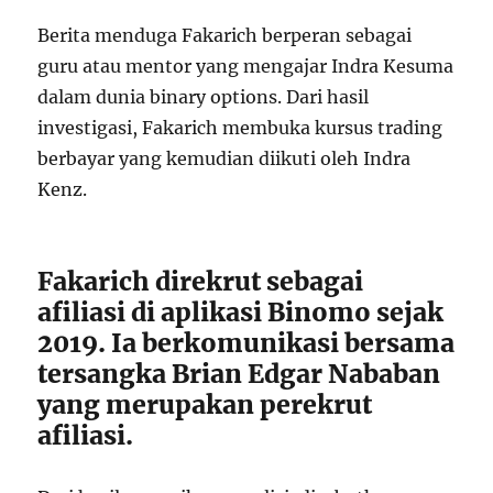
Berita menduga Fakarich berperan sebagai
guru atau mentor yang mengajar Indra Kesuma
dalam dunia binary options. Dari hasil
investigasi, Fakarich membuka kursus trading
berbayar yang kemudian diikuti oleh Indra
Kenz.
Fakarich direkrut sebagai
afiliasi di aplikasi Binomo sejak
2019. Ia berkomunikasi bersama
tersangka Brian Edgar Nababan
yang merupakan perekrut
afiliasi.