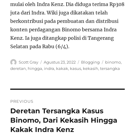
mulai oleh Indra Kenz. Dia diduga terima Rp308
juta dari Indra. Wiki juga dikatakan telah
berkontribusi pada pembuatan dan distribusi
konten perdagangan Binomo bersama Indra
Kenz. Ia juga ditangkap polisi di Tangerang
Selatan pada Rabu (6/4).
Author
Posted
Categories
Tags
Scott Gray
Agustus 23, 2022
Blogging
binomo
,
on
deretan
,
hingga
,
indra
,
kakak
,
kasus
,
kekasih
,
tersangka
Navigasi
PREVIOUS
pos
Deretan Tersangka Kasus
Previous
post:
Binomo, Dari Kekasih Hingga
Kakak Indra Kenz