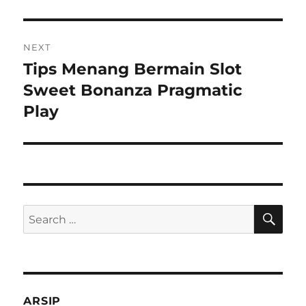
NEXT
Tips Menang Bermain Slot
Next
post:
Sweet Bonanza Pragmatic
Play
SE
Search
for:
ARSIP