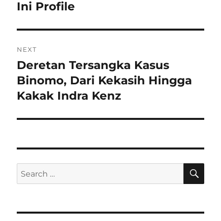
Ini Profile
NEXT
Deretan Tersangka Kasus
Next
post:
Binomo, Dari Kekasih Hingga
Kakak Indra Kenz
SE
Search
for: