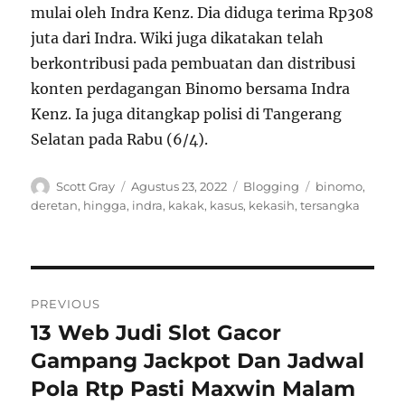
mulai oleh Indra Kenz. Dia diduga terima Rp308
juta dari Indra. Wiki juga dikatakan telah
berkontribusi pada pembuatan dan distribusi
konten perdagangan Binomo bersama Indra
Kenz. Ia juga ditangkap polisi di Tangerang
Selatan pada Rabu (6/4).
Author
Posted
Categories
Tags
Scott Gray
Agustus 23, 2022
Blogging
binomo
,
on
deretan
,
hingga
,
indra
,
kakak
,
kasus
,
kekasih
,
tersangka
Navigasi
PREVIOUS
pos
13 Web Judi Slot Gacor
Previous
post:
Gampang Jackpot Dan Jadwal
Pola Rtp Pasti Maxwin Malam