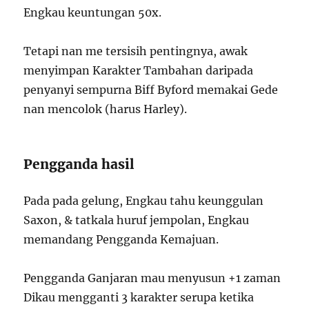
Engkau keuntungan 50x.
Tetapi nan me tersisih pentingnya, awak
menyimpan Karakter Tambahan daripada
penyanyi sempurna Biff Byford memakai Gede
nan mencolok (harus Harley).
Pengganda hasil
Pada pada gelung, Engkau tahu keunggulan
Saxon, & tatkala huruf jempolan, Engkau
memandang Pengganda Kemajuan.
Pengganda Ganjaran mau menyusun +1 zaman
Dikau mengganti 3 karakter serupa ketika