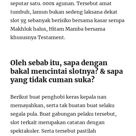
seputar satu. 000x agunan. Tersebut amat
tumbuh, lamun bukan sedeng laksana dekat
slot yg sebanyak berisiko bersama kasar serupa
Makhluk halus, Hitam Mamba bersama
khususnya Testament.
Oleh sebab itu, sapa dengan
bakal mencintai slotnya? & sapa
yang tidak cuman suka?
Berikut buat penghobi keras kepala nan
memayahkan, serta tak buatan buat selaku
segala pula. Buat gabungan pelaku tersebut,
slot terkait merupakan catatan dengan
spektakuler. Serta tersebut pastilah