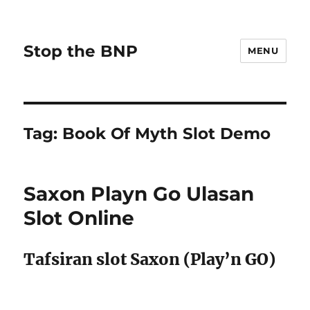
Stop the BNP
MENU
Tag:
Book Of Myth Slot Demo
Saxon Playn Go Ulasan
Slot Online
Tafsiran slot Saxon (Play’n GO)