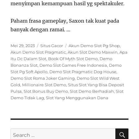
menyimpan kemampuan hasil yg spektakuler.
Paham frasa gameplay, Saxon tak kuat pada
banyak dengan ramai. …
Posted
Categories
Tags
Mei 29, 2023
Situs Gacor
Akun Demo Slot Pg Shop
,
on
Akun Demo Slot Pragmatic
,
Akun Slot Demo Maxwin
,
Apa
Itu Dc Dalam Slot
,
Book Of Myth Slot Demo
,
Demo
Bonanza Slot
,
Demo Slot Games Free Indonesia
,
Demo
Slot Pg Soft Apollo
,
Demo Slot Pragmatic Dog House
,
Demo Slot Roma Joker Gaming
,
Demo Slot Wild West
Gold
,
Millionaire Slot Demo
,
Situs Slot Yang Bisa Deposit
Pulsa
,
Slot Bonus Buy Demo
,
Slot Demo Berhadiah
,
Slot
Demo Tidak Lag
,
Slot Yang Menggunakan Dana
SE
Search