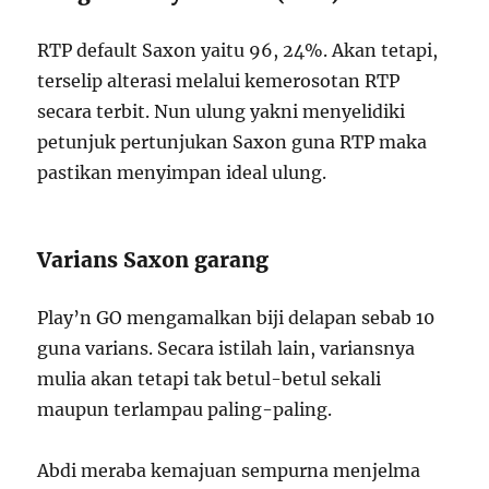
RTP default Saxon yaitu 96, 24%. Akan tetapi,
terselip alterasi melalui kemerosotan RTP
secara terbit. Nun ulung yakni menyelidiki
petunjuk pertunjukan Saxon guna RTP maka
pastikan menyimpan ideal ulung.
Varians Saxon garang
Play’n GO mengamalkan biji delapan sebab 10
guna varians. Secara istilah lain, variansnya
mulia akan tetapi tak betul-betul sekali
maupun terlampau paling-paling.
Abdi meraba kemajuan sempurna menjelma