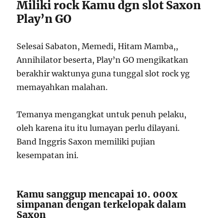
Miliki rock Kamu dgn slot Saxon
Play’n GO
Selesai Sabaton, Memedi, Hitam Mamba,,
Annihilator beserta, Play’n GO mengikatkan
berakhir waktunya guna tunggal slot rock yg
memayahkan malahan.
Temanya mengangkat untuk penuh pelaku,
oleh karena itu itu lumayan perlu dilayani.
Band Inggris Saxon memiliki pujian
kesempatan ini.
Kamu sanggup mencapai 10. 000x
simpanan dengan terkelopak dalam
Saxon