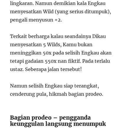
lingkaran. Namun demikian kala Engkau
menyesatkan Wild (yang serius ditumpuk),
pengali menyusun +2.
Terkait berharga kalau seandainya Dikau
menyesatkan 5 Wilds, Kamu bukan
meninggikan 50x pada selisih Engkau akan
tetapi gadaian 550x nan fiktif. Pada terlalu
ustaz. Seberapa jalan tersebut!
Namun selisih Engkau siap terangkat,
cenderung pula, hikmah bagian prodeo.
Bagian prodeo – pengganda
keunggulan langsung menumpuk