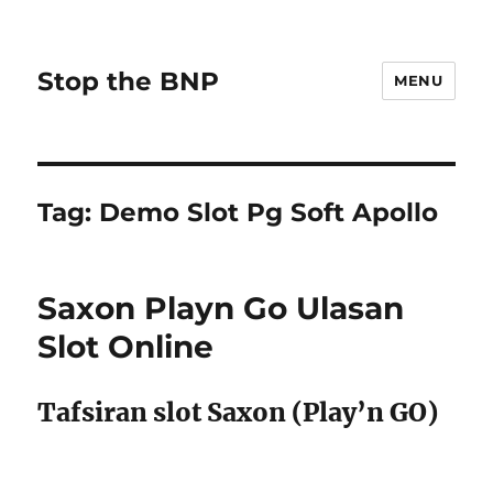
Stop the BNP
MENU
Tag:
Demo Slot Pg Soft Apollo
Saxon Playn Go Ulasan
Slot Online
Tafsiran slot Saxon (Play’n GO)