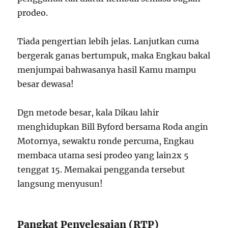
prodeo.
Tiada pengertian lebih jelas. Lanjutkan cuma
bergerak ganas bertumpuk, maka Engkau bakal
menjumpai bahwasanya hasil Kamu mampu
besar dewasa!
Dgn metode besar, kala Dikau lahir
menghidupkan Bill Byford bersama Roda angin
Motornya, sewaktu ronde percuma, Engkau
membaca utama sesi prodeo yang lain2x 5
tenggat 15. Memakai pengganda tersebut
langsung menyusun!
Pangkat Penyelesaian (RTP)