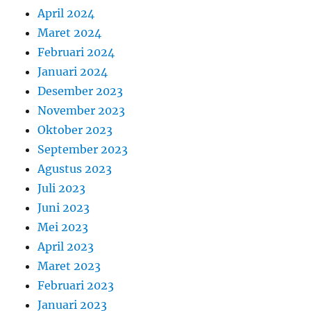
April 2024
Maret 2024
Februari 2024
Januari 2024
Desember 2023
November 2023
Oktober 2023
September 2023
Agustus 2023
Juli 2023
Juni 2023
Mei 2023
April 2023
Maret 2023
Februari 2023
Januari 2023