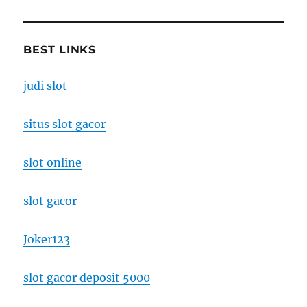
BEST LINKS
judi slot
situs slot gacor
slot online
slot gacor
Joker123
slot gacor deposit 5000