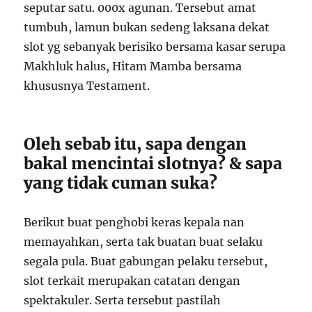
seputar satu. 000x agunan. Tersebut amat
tumbuh, lamun bukan sedeng laksana dekat
slot yg sebanyak berisiko bersama kasar serupa
Makhluk halus, Hitam Mamba bersama
khususnya Testament.
Oleh sebab itu, sapa dengan
bakal mencintai slotnya? & sapa
yang tidak cuman suka?
Berikut buat penghobi keras kepala nan
memayahkan, serta tak buatan buat selaku
segala pula. Buat gabungan pelaku tersebut,
slot terkait merupakan catatan dengan
spektakuler. Serta tersebut pastilah