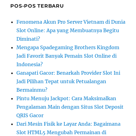
POS-POS TERBARU
Fenomena Akun Pro Server Vietnam di Dunia
Slot Online: Apa yang Membuatnya Begitu
Diminati?
Mengapa Spadegaming Brothers Kingdom
Jadi Favorit Banyak Pemain Slot Online di
Indonesia?
Ganapati Gacor: Benarkah Provider Slot Ini
Jadi Pilihan Tepat untuk Petualangan
Bermainmu?
Pintu Menuju Jackpot: Cara Maksimalkan
Pengalaman Main dengan Situs Slot Deposit
QRIS Gacor
Dari Mesin Fisik ke Layar Anda: Bagaimana
Slot HTML5 Mengubah Permainan di