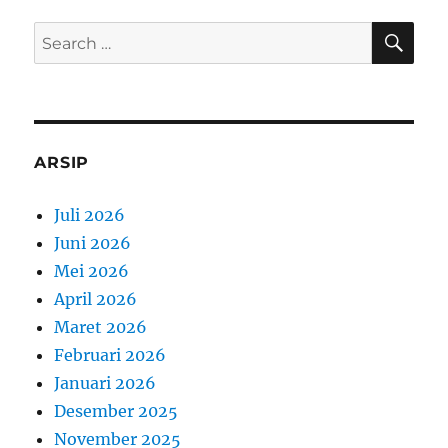
SE
Search
for:
ARSIP
Juli 2026
Juni 2026
Mei 2026
April 2026
Maret 2026
Februari 2026
Januari 2026
Desember 2025
November 2025