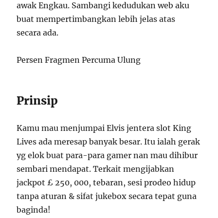
awak Engkau. Sambangi kedudukan web aku
buat mempertimbangkan lebih jelas atas
secara ada.
Persen Fragmen Percuma Ulung
Prinsip
Kamu mau menjumpai Elvis jentera slot King
Lives ada meresap banyak besar. Itu ialah gerak
yg elok buat para-para gamer nan mau dihibur
sembari mendapat. Terkait mengijabkan
jackpot £ 250, 000, tebaran, sesi prodeo hidup
tanpa aturan & sifat jukebox secara tepat guna
baginda!