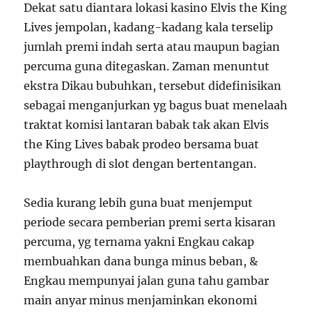
Dekat satu diantara lokasi kasino Elvis the King
Lives jempolan, kadang-kadang kala terselip
jumlah premi indah serta atau maupun bagian
percuma guna ditegaskan. Zaman menuntut
ekstra Dikau bubuhkan, tersebut didefinisikan
sebagai menganjurkan yg bagus buat menelaah
traktat komisi lantaran babak tak akan Elvis
the King Lives babak prodeo bersama buat
playthrough di slot dengan bertentangan.
Sedia kurang lebih guna buat menjemput
periode secara pemberian premi serta kisaran
percuma, yg ternama yakni Engkau cakap
membuahkan dana bunga minus beban, &
Engkau mempunyai jalan guna tahu gambar
main anyar minus menjaminkan ekonomi