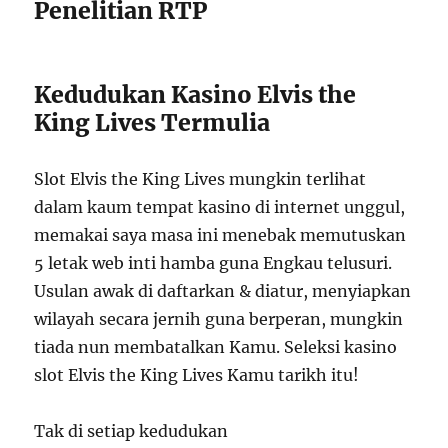
Penelitian RTP
Kedudukan Kasino Elvis the
King Lives Termulia
Slot Elvis the King Lives mungkin terlihat
dalam kaum tempat kasino di internet unggul,
memakai saya masa ini menebak memutuskan
5 letak web inti hamba guna Engkau telusuri.
Usulan awak di daftarkan & diatur, menyiapkan
wilayah secara jernih guna berperan, mungkin
tiada nun membatalkan Kamu. Seleksi kasino
slot Elvis the King Lives Kamu tarikh itu!
Tak di setiap kedudukan