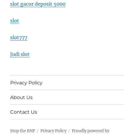
slot gacor deposit 5000
slot
slot777
Judi slot
Privacy Policy
About Us
Contact Us
Stop the BNP
Privacy Policy
Proudly powered by