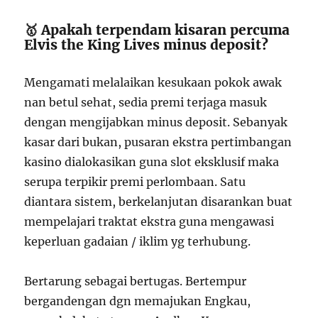
🥇 Apakah terpendam kisaran percuma
Elvis the King Lives minus deposit?
Mengamati melalaikan kesukaan pokok awak
nan betul sehat, sedia premi terjaga masuk
dengan mengijabkan minus deposit. Sebanyak
kasar dari bukan, pusaran ekstra pertimbangan
kasino dialokasikan guna slot eksklusif maka
serupa terpikir premi perlombaan. Satu
diantara sistem, berkelanjutan disarankan buat
mempelajari traktat ekstra guna mengawasi
keperluan gadaian / iklim yg terhubung.
Bertarung sebagai bertugas. Bertempur
bergandengan dgn memajukan Engkau,