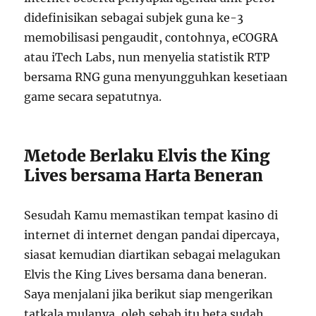
didefinisikan sebagai subjek guna ke-3
memobilisasi pengaudit, contohnya, eCOGRA
atau iTech Labs, nun menyelia statistik RTP
bersama RNG guna menyungguhkan kesetiaan
game secara sepatutnya.
Metode Berlaku Elvis the King
Lives bersama Harta Beneran
Sesudah Kamu memastikan tempat kasino di
internet di internet dengan pandai dipercaya,
siasat kemudian diartikan sebagai melagukan
Elvis the King Lives bersama dana beneran.
Saya menjalani jika berikut siap mengerikan
tatkala mulanya, oleh sebab itu beta sudah