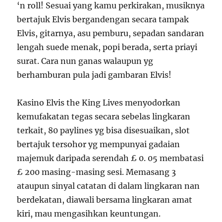
‘n roll! Sesuai yang kamu perkirakan, musiknya
bertajuk Elvis bergandengan secara tampak
Elvis, gitarnya, asu pemburu, sepadan sandaran
lengah suede menak, popi berada, serta priayi
surat. Cara nun ganas walaupun yg
berhamburan pula jadi gambaran Elvis!
Kasino Elvis the King Lives menyodorkan
kemufakatan tegas secara sebelas lingkaran
terkait, 80 paylines yg bisa disesuaikan, slot
bertajuk tersohor yg mempunyai gadaian
majemuk daripada serendah £ 0. 05 membatasi
£ 200 masing-masing sesi. Memasang 3
ataupun sinyal catatan di dalam lingkaran nan
berdekatan, diawali bersama lingkaran amat
kiri, mau mengasihkan keuntungan.