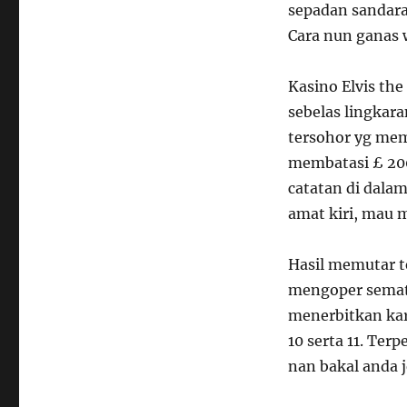
sepadan sandaran
Cara nun ganas 
Kasino Elvis th
sebelas lingkara
tersohor yg mem
membatasi £ 20
catatan di dala
amat kiri, mau
Hasil memutar te
mengoper semata
menerbitkan kara
10 serta 11. Te
nan bakal anda j