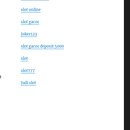
slot online
slot gacor
Joker123
slot gacor deposit 5000
slot
slot777
n
Judi slot