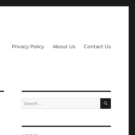
Privacy Policy
About Us
Contact Us
SEARCH
Search
for: