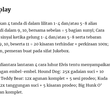
play
kan 4 tanda di dalam lilitan 1-4 dan/atau 5-8 alias
di dalam 9, 10, bersama sebelas = 5 bagian sunyi; Cara
sinyal ketika gelung 1-4 dan/atau 5-8 serta tebaran
9, 10, beserta 11 = 20 kisaran terhindar + perkiraan 100x;
an, pemeran buat pada sifat Jukebox.
 diantara lantaran 4 cara luhur Elvis tentu menyampaika
gan embel-embel. Hound Dog: 25x gadaian suci + 10
 Teddy Bear: 12x agunan komplet + 5 sesi prodeo; Kuda
12x tanggungan suci + 5 kisaran prodeo; Big Hunk O’
aan komplet.