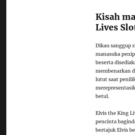
Kisah ma
Lives Slo
Dikau sanggup r
manasuka penip
beserta disediak
membenarkan dat
lutut saat peni
merepresentasi
betul.
Elvis the King L
pencinta bagind
bertajuk Elvis b