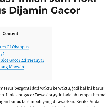
s Dijamin Gacor
Content
ates Of Olympus
ay)
 Slot Gacor 4d Teranyar
ang Maxwin
TP terus berganti dari waktu ke waktu, jadi hal ini harus
an. Link slot gacor Dewaslot99 ini adalah tempat berma
ngan bonus berlimpah yang ditawarkan. Ketika Anda