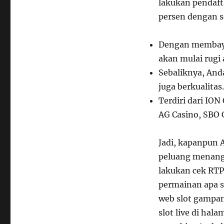
lakukan pendaft
persen dengan s
Dengan membayar
akan mulai rug
Sebaliknya, And
juga berkualitas.
Terdiri dari ION
AG Casino, SBO 
Jadi, kapanpun A
peluang menang 
lakukan cek RTP 
permainan apa s
web slot gampan
slot live di hal