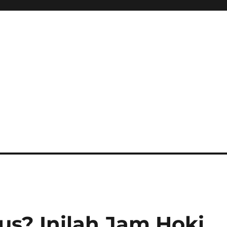
us? Inilah Jam Hoki