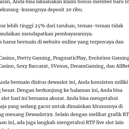
aran, Anda bisa laksanakan klaim bonus member baru 1
ekurang-kurangnya deposit 20 ribu.
 lebih tinggi 25% dari taruhan, teman-teman tidak
i andaikan mendapatkan pembayarannya.
a harus bermain di website online yang terpercaya dan
 Casino, Pretty Gaming, PragmaticPlay, Evolution Gaming
Casino, Sexy Baccarat, SVenus, DreamGaming, dan AllBet
nda bermain disitus dewaslot ini, Anda konsisten miliki
besar. Dengan berkunjung ke halaman ini, Anda bisa
slot hari ini bersama akurat. Anda bisa mengetahui
aja yang sedang gacor untuk dimainkan khususnya di
g menang Dewaslot99. Selain dengan melihat grafik R
aman ini, ada juga langkah mengetahui RTP live slot lain