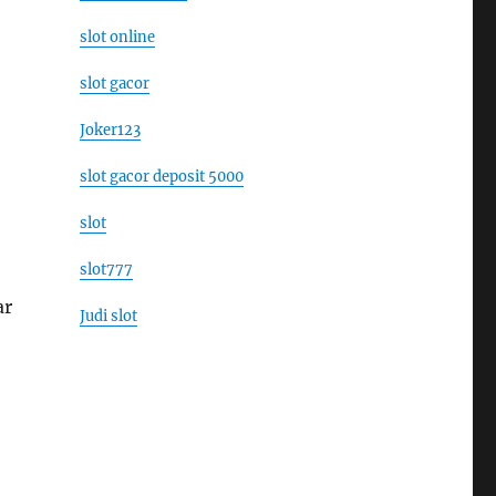
slot online
slot gacor
Joker123
slot gacor deposit 5000
slot
slot777
ar
Judi slot