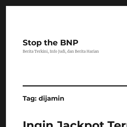
Stop the BNP
Berita Terkini, Info Judi, dan Berita Harian
Tag:
dijamin
Ingin Jackpot Ter