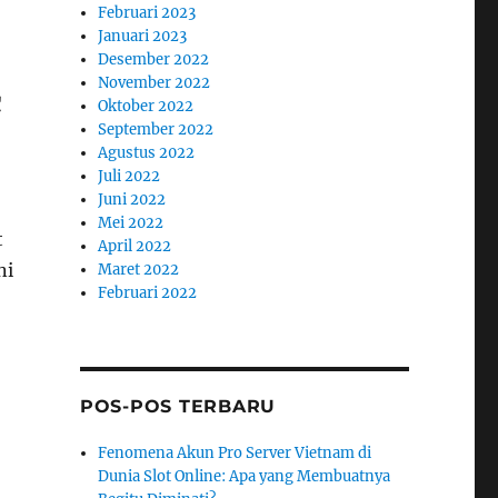
Februari 2023
Januari 2023
Desember 2022
November 2022
c
Oktober 2022
September 2022
Agustus 2022
Juli 2022
Juni 2022
Mei 2022
t
April 2022
ni
Maret 2022
Februari 2022
POS-POS TERBARU
Fenomena Akun Pro Server Vietnam di
Dunia Slot Online: Apa yang Membuatnya