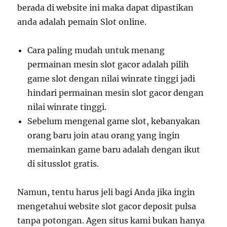
berada di website ini maka dapat dipastikan
anda adalah pemain Slot online.
Cara paling mudah untuk menang
permainan mesin slot gacor adalah pilih
game slot dengan nilai winrate tinggi jadi
hindari permainan mesin slot gacor dengan
nilai winrate tinggi.
Sebelum mengenal game slot, kebanyakan
orang baru join atau orang yang ingin
memainkan game baru adalah dengan ikut
di situsslot gratis.
Namun, tentu harus jeli bagi Anda jika ingin
mengetahui website slot gacor deposit pulsa
tanpa potongan. Agen situs kami bukan hanya