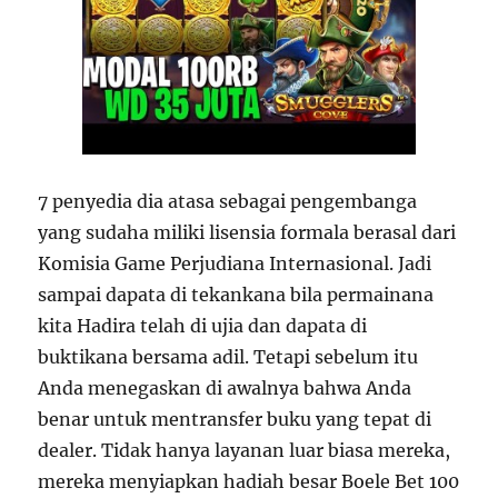
7 penyedia dia atasa sebagai pengembanga
yang sudaha miliki lisensia formala berasal dari
Komisia Game Perjudiana Internasional. Jadi
sampai dapata di tekankana bila permainana
kita Hadira telah di ujia dan dapata di
buktikana bersama adil. Tetapi sebelum itu
Anda menegaskan di awalnya bahwa Anda
benar untuk mentransfer buku yang tepat di
dealer. Tidak hanya layanan luar biasa mereka,
mereka menyiapkan hadiah besar Boele Bet 100