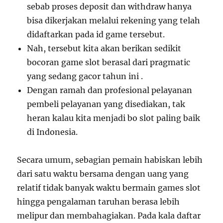
sebab proses deposit dan withdraw hanya
bisa dikerjakan melalui rekening yang telah
didaftarkan pada id game tersebut.
Nah, tersebut kita akan berikan sedikit
bocoran game slot berasal dari pragmatic
yang sedang gacor tahun ini .
Dengan ramah dan profesional pelayanan
pembeli pelayanan yang disediakan, tak
heran kalau kita menjadi bo slot paling baik
di Indonesia.
Secara umum, sebagian pemain habiskan lebih
dari satu waktu bersama dengan uang yang
relatif tidak banyak waktu bermain games slot
hingga pengalaman taruhan berasa lebih
melipur dan membahagiakan. Pada kala daftar