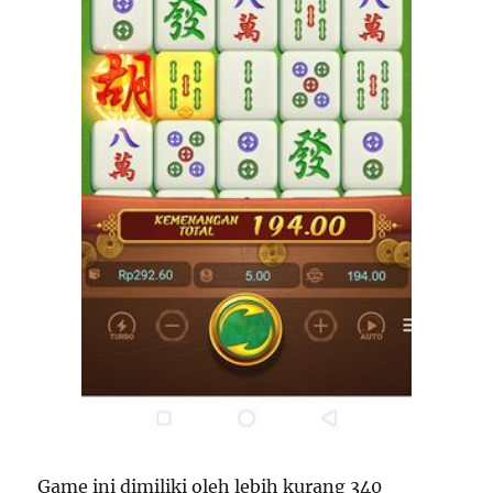
Game ini dimiliki oleh lebih kurang 340