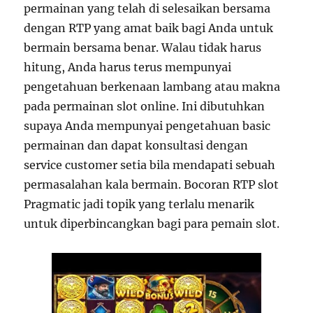
permainan yang telah di selesaikan bersama
dengan RTP yang amat baik bagi Anda untuk
bermain bersama benar. Walau tidak harus
hitung, Anda harus terus mempunyai
pengetahuan berkenaan lambang atau makna
pada permainan slot online. Ini dibutuhkan
supaya Anda mempunyai pengetahuan basic
permainan dan dapat konsultasi dengan
service customer setia bila mendapati sebuah
permasalahan kala bermain. Bocoran RTP slot
Pragmatic jadi topik yang terlalu menarik
untuk diperbincangkan bagi para pemain slot.