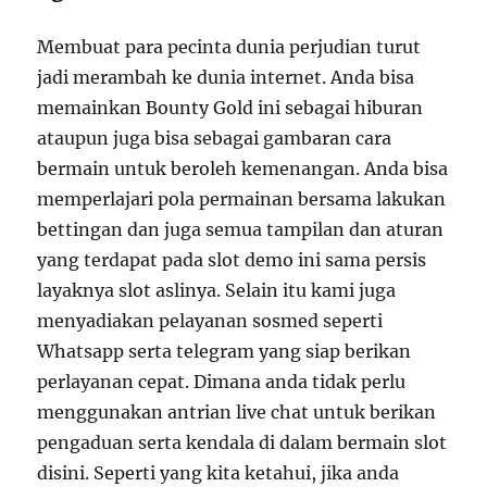
Membuat para pecinta dunia perjudian turut
jadi merambah ke dunia internet. Anda bisa
memainkan Bounty Gold ini sebagai hiburan
ataupun juga bisa sebagai gambaran cara
bermain untuk beroleh kemenangan. Anda bisa
memperlajari pola permainan bersama lakukan
bettingan dan juga semua tampilan dan aturan
yang terdapat pada slot demo ini sama persis
layaknya slot aslinya. Selain itu kami juga
menyadiakan pelayanan sosmed seperti
Whatsapp serta telegram yang siap berikan
perlayanan cepat. Dimana anda tidak perlu
menggunakan antrian live chat untuk berikan
pengaduan serta kendala di dalam bermain slot
disini. Seperti yang kita ketahui, jika anda