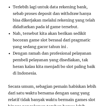
Terlebih lagi untuk data rekening bank,
sebab proses deposit dan withdraw hanya
bisa dikerjakan melalui rekening yang telah
didaftarkan pada id game tersebut.
Nah, tersebut kita akan berikan sedikit
bocoran game slot berasal dari pragmatic
yang sedang gacor tahun ini .
Dengan ramah dan profesional pelayanan
pembeli pelayanan yang disediakan, tak
heran kalau kita menjadi bo slot paling baik
di Indonesia.
Secara umum, sebagian pemain habiskan lebih
dari satu waktu bersama dengan uang yang
relatif tidak banyak waktu bermain games slot