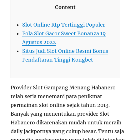
Content
Slot Online Rtp Tertinggi Populer
Pola Slot Gacor Sweet Bonanza 19
Agustus 2022
Situs Judi Slot Online Resmi Bonus
Pendaftaran Tinggi Kongbet
Provider Slot Gampang Menang Habanero
telah setia menemani para penikmat
permainan slot online sejak tahun 2013.
Banyak yang menentukan provider Slot
Habanero dikarenakan mudah untuk meraih
daily jackpotnya yang cukup besar. Tentu saja