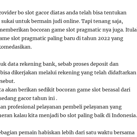
ovider bo slot gacor diatas anda telah bisa tentukan
sukai untuk bermain judi online. Tapi tenang saja,
mberikan bocoran game slot pragmatic nya juga. Itul
me slot pragmatic paling baru di tahun 2022 yang
komedasikan.
tuk data rekening bank, sebab proses deposit dan
bisa dikerjakan melalui rekening yang telah didaftarkan
sebut.
ta akan berikan sedikit bocoran game slot berasal dari
edang gacor tahun ini .
n profesional pelayanan pembeli pelayanan yang
heran kalau kita menjadi bo slot paling baik di Indonesia.
bagian pemain habiskan lebih dari satu waktu bersama