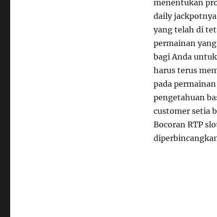
menentukan pro
daily jackpotny
yang telah di te
permainan yang 
bagi Anda untuk
harus terus me
pada permainan 
pengetahuan bas
customer setia 
Bocoran RTP slot
diperbincangkan