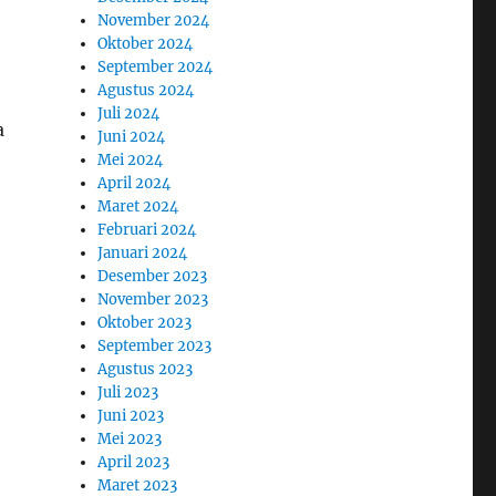
November 2024
Oktober 2024
September 2024
Agustus 2024
Juli 2024
a
Juni 2024
Mei 2024
April 2024
Maret 2024
Februari 2024
Januari 2024
Desember 2023
November 2023
Oktober 2023
September 2023
Agustus 2023
Juli 2023
Juni 2023
Mei 2023
April 2023
Maret 2023