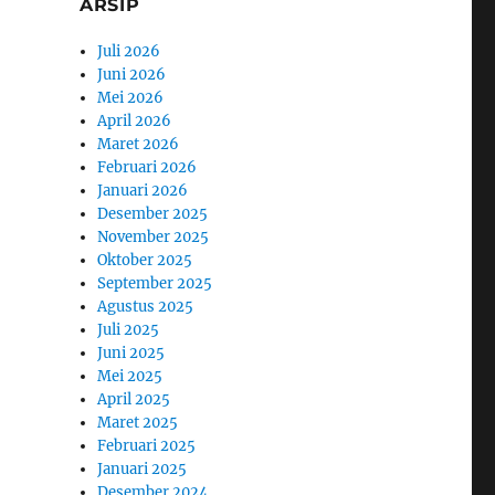
ARSIP
Juli 2026
Juni 2026
Mei 2026
April 2026
Maret 2026
Februari 2026
Januari 2026
Desember 2025
November 2025
Oktober 2025
September 2025
Agustus 2025
Juli 2025
Juni 2025
Mei 2025
April 2025
Maret 2025
Februari 2025
Januari 2025
Desember 2024