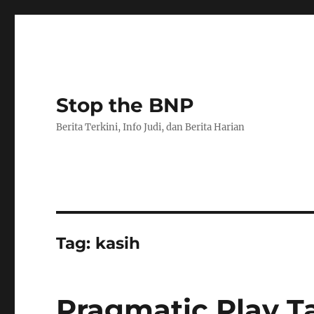
Stop the BNP
Berita Terkini, Info Judi, dan Berita Harian
Tag:
kasih
Pragmatic Play 