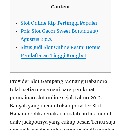
Content
Slot Online Rtp Tertinggi Populer
Pola Slot Gacor Sweet Bonanza 19
Agustus 2022
Situs Judi Slot Online Resmi Bonus
Pendaftaran Tinggi Kongbet
Provider Slot Gampang Menang Habanero
telah setia menemani para penikmat
permainan slot online sejak tahun 2013.
Banyak yang menentukan provider Slot
Habanero dikarenakan mudah untuk meraih
daily jackpotnya yang cukup besar. Tentu saja