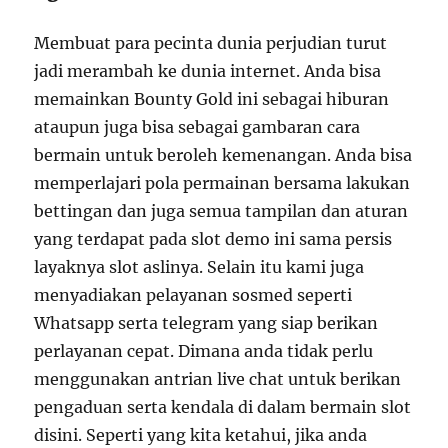
Membuat para pecinta dunia perjudian turut
jadi merambah ke dunia internet. Anda bisa
memainkan Bounty Gold ini sebagai hiburan
ataupun juga bisa sebagai gambaran cara
bermain untuk beroleh kemenangan. Anda bisa
memperlajari pola permainan bersama lakukan
bettingan dan juga semua tampilan dan aturan
yang terdapat pada slot demo ini sama persis
layaknya slot aslinya. Selain itu kami juga
menyadiakan pelayanan sosmed seperti
Whatsapp serta telegram yang siap berikan
perlayanan cepat. Dimana anda tidak perlu
menggunakan antrian live chat untuk berikan
pengaduan serta kendala di dalam bermain slot
disini. Seperti yang kita ketahui, jika anda