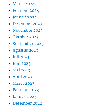
Maret 2024
Februari 2024
Januari 2024
Desember 2023
November 2023
Oktober 2023
September 2023
Agustus 2023
Juli 2023
Juni 2023
Mei 2023
April 2023
Maret 2023
Februari 2023
Januari 2023
Desember 2022