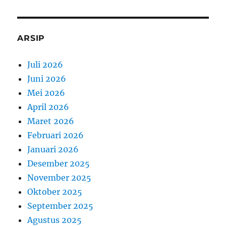
ARSIP
Juli 2026
Juni 2026
Mei 2026
April 2026
Maret 2026
Februari 2026
Januari 2026
Desember 2025
November 2025
Oktober 2025
September 2025
Agustus 2025