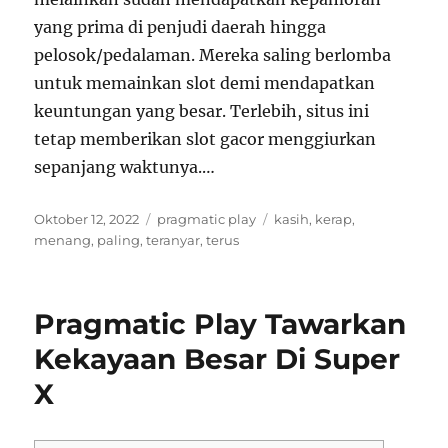
yang prima di penjudi daerah hingga
pelosok/pedalaman. Mereka saling berlomba
untuk memainkan slot demi mendapatkan
keuntungan yang besar. Terlebih, situs ini
tetap memberikan slot gacor menggiurkan
sepanjang waktunya.…
Posted
Categories
Tags
Oktober 12, 2022
pragmatic play
kasih
,
kerap
,
on
menang
,
paling
,
teranyar
,
terus
Pragmatic Play Tawarkan
Kekayaan Besar Di Super
X