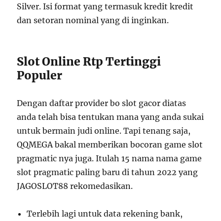
Silver. Isi format yang termasuk kredit kredit
dan setoran nominal yang di inginkan.
Slot Online Rtp Tertinggi
Populer
Dengan daftar provider bo slot gacor diatas
anda telah bisa tentukan mana yang anda sukai
untuk bermain judi online. Tapi tenang saja,
QQMEGA bakal memberikan bocoran game slot
pragmatic nya juga. Itulah 15 nama nama game
slot pragmatic paling baru di tahun 2022 yang
JAGOSLOT88 rekomedasikan.
Terlebih lagi untuk data rekening bank,