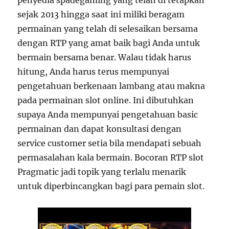
penyedia spadegaming yang telah di tetapkan
sejak 2013 hingga saat ini miliki beragam
permainan yang telah di selesaikan bersama
dengan RTP yang amat baik bagi Anda untuk
bermain bersama benar. Walau tidak harus
hitung, Anda harus terus mempunyai
pengetahuan berkenaan lambang atau makna
pada permainan slot online. Ini dibutuhkan
supaya Anda mempunyai pengetahuan basic
permainan dan dapat konsultasi dengan
service customer setia bila mendapati sebuah
permasalahan kala bermain. Bocoran RTP slot
Pragmatic jadi topik yang terlalu menarik
untuk diperbincangkan bagi para pemain slot.