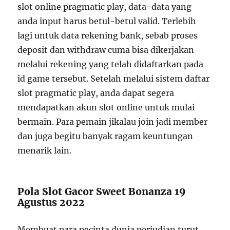
slot online pragmatic play, data-data yang
anda input harus betul-betul valid. Terlebih
lagi untuk data rekening bank, sebab proses
deposit dan withdraw cuma bisa dikerjakan
melalui rekening yang telah didaftarkan pada
id game tersebut. Setelah melalui sistem daftar
slot pragmatic play, anda dapat segera
mendapatkan akun slot online untuk mulai
bermain. Para pemain jikalau join jadi member
dan juga begitu banyak ragam keuntungan
menarik lain.
Pola Slot Gacor Sweet Bonanza 19
Agustus 2022
Membuat para pecinta dunia perjudian turut