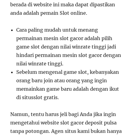
berada di website ini maka dapat dipastikan
anda adalah pemain Slot online.
Cara paling mudah untuk menang
permainan mesin slot gacor adalah pilih
game slot dengan nilai winrate tinggi jadi
hindari permainan mesin slot gacor dengan
nilai winrate tinggi.
Sebelum mengenal game slot, kebanyakan
orang baru join atau orang yang ingin
memainkan game baru adalah dengan ikut
di situsslot gratis.
Namun, tentu harus jeli bagi Anda jika ingin
mengetahui website slot gacor deposit pulsa
tanpa potongan. Agen situs kami bukan hanya