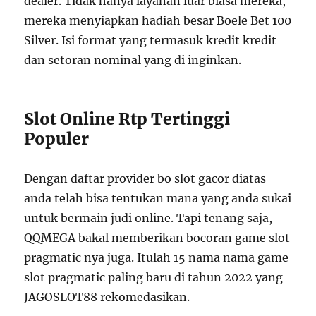
dealer. Tidak hanya layanan luar biasa mereka,
mereka menyiapkan hadiah besar Boele Bet 100
Silver. Isi format yang termasuk kredit kredit
dan setoran nominal yang di inginkan.
Slot Online Rtp Tertinggi
Populer
Dengan daftar provider bo slot gacor diatas
anda telah bisa tentukan mana yang anda sukai
untuk bermain judi online. Tapi tenang saja,
QQMEGA bakal memberikan bocoran game slot
pragmatic nya juga. Itulah 15 nama nama game
slot pragmatic paling baru di tahun 2022 yang
JAGOSLOT88 rekomedasikan.