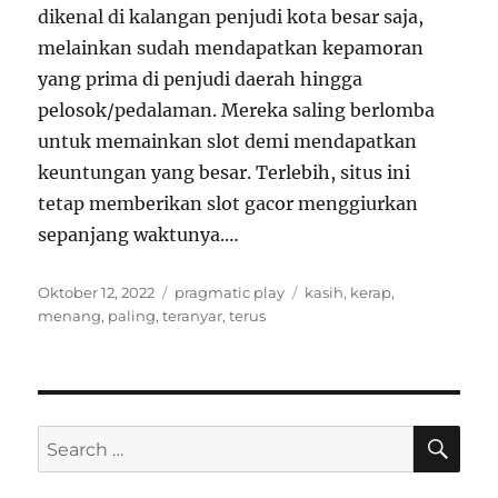
dikenal di kalangan penjudi kota besar saja,
melainkan sudah mendapatkan kepamoran
yang prima di penjudi daerah hingga
pelosok/pedalaman. Mereka saling berlomba
untuk memainkan slot demi mendapatkan
keuntungan yang besar. Terlebih, situs ini
tetap memberikan slot gacor menggiurkan
sepanjang waktunya.…
Posted
Categories
Tags
Oktober 12, 2022
pragmatic play
kasih
,
kerap
,
on
menang
,
paling
,
teranyar
,
terus
SE
Search
for: