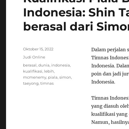
Indonesia: Shin T
berasal dari Si
Posted
Oktober 15, 2022
Dalam perjalan 
on
Categories
Judi Online
Timnas Indonesi
Tags
berasal
,
dunia
,
indonesia
,
Indonesia. Dala
kualifikasi
,
lebih
,
poin dan jadi ju
mcmenemy
,
piala
,
simon
,
Indonesia.
taeyong
,
timnas
Timnas Indonesi
yang diasuh ole
kualifikasi yang
Namun, hasilny