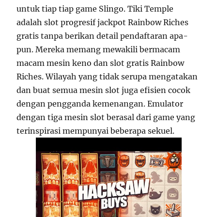
untuk tiap tiap game Slingo. Tiki Temple
adalah slot progresif jackpot Rainbow Riches
gratis tanpa berikan detail pendaftaran apa-
pun. Mereka memang mewakili bermacam
macam mesin keno dan slot gratis Rainbow
Riches. Wilayah yang tidak serupa mengatakan
dan buat semua mesin slot juga efisien cocok
dengan pengganda kemenangan. Emulator
dengan tiga mesin slot berasal dari game yang
terinspirasi mempunyai beberapa sekuel.