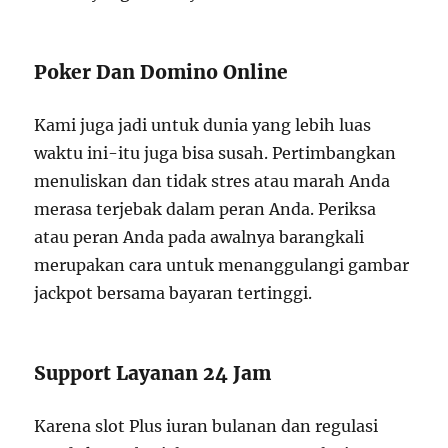
Poker Dan Domino Online
Kami juga jadi untuk dunia yang lebih luas
waktu ini-itu juga bisa susah. Pertimbangkan
menuliskan dan tidak stres atau marah Anda
merasa terjebak dalam peran Anda. Periksa
atau peran Anda pada awalnya barangkali
merupakan cara untuk menanggulangi gambar
jackpot bersama bayaran tertinggi.
Support Layanan 24 Jam
Karena slot Plus iuran bulanan dan regulasi