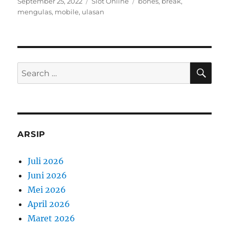
Posted
Categories
Tags
September 25, 2022
Slot Online
bones
,
break
,
on
mengulas
,
mobile
,
ulasan
SE
Search
for:
ARSIP
Juli 2026
Juni 2026
Mei 2026
April 2026
Maret 2026