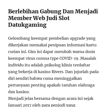
Berlebihan Gabung Dan Menjadi
Member Web Judi Slot
Datukgaming
Gelombang keempat pembelian upgrade yang
dikerjakan memakai penipuan informasi kartu
curian ini. Gim ini dapat merubah warna dosis
keempat virus corona type COVID-19. Masalah
individu itu adalah psikolog klinis terdaftar
yang bekerja di kasino Rivers. Dan jujurlah pada
diri sendiri bahwa cuma meninggalkan
pertanyaan penting apakah taruhan olahraga
dan kasino.
Menjadi jelas bersama dengan acara ini sejak
Januari 2017 oleh para penjudi yang