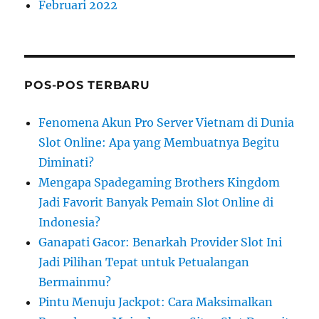
Februari 2022
POS-POS TERBARU
Fenomena Akun Pro Server Vietnam di Dunia
Slot Online: Apa yang Membuatnya Begitu
Diminati?
Mengapa Spadegaming Brothers Kingdom
Jadi Favorit Banyak Pemain Slot Online di
Indonesia?
Ganapati Gacor: Benarkah Provider Slot Ini
Jadi Pilihan Tepat untuk Petualangan
Bermainmu?
Pintu Menuju Jackpot: Cara Maksimalkan