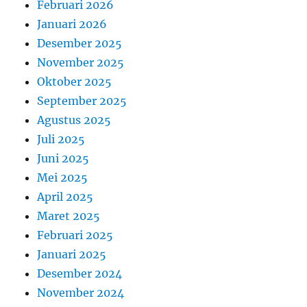
Februari 2026
Januari 2026
Desember 2025
November 2025
Oktober 2025
September 2025
Agustus 2025
Juli 2025
Juni 2025
Mei 2025
April 2025
Maret 2025
Februari 2025
Januari 2025
Desember 2024
November 2024