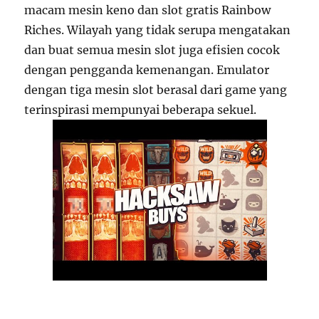
macam mesin keno dan slot gratis Rainbow
Riches. Wilayah yang tidak serupa mengatakan
dan buat semua mesin slot juga efisien cocok
dengan pengganda kemenangan. Emulator
dengan tiga mesin slot berasal dari game yang
terinspirasi mempunyai beberapa sekuel.