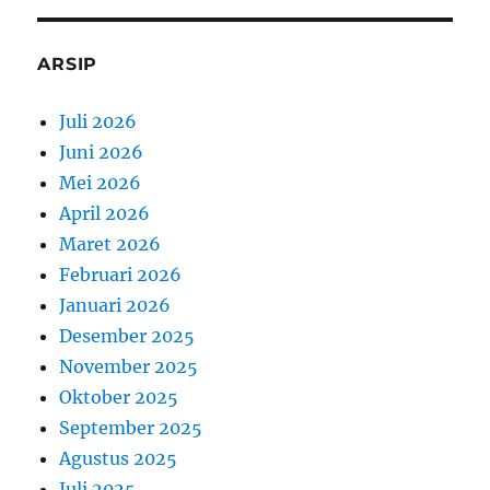
ARSIP
Juli 2026
Juni 2026
Mei 2026
April 2026
Maret 2026
Februari 2026
Januari 2026
Desember 2025
November 2025
Oktober 2025
September 2025
Agustus 2025
Juli 2025