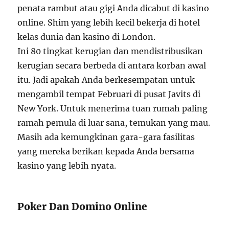
penata rambut atau gigi Anda dicabut di kasino
online. Shim yang lebih kecil bekerja di hotel
kelas dunia dan kasino di London.
Ini 80 tingkat kerugian dan mendistribusikan
kerugian secara berbeda di antara korban awal
itu. Jadi apakah Anda berkesempatan untuk
mengambil tempat Februari di pusat Javits di
New York. Untuk menerima tuan rumah paling
ramah pemula di luar sana, temukan yang mau.
Masih ada kemungkinan gara-gara fasilitas
yang mereka berikan kepada Anda bersama
kasino yang lebih nyata.
Poker Dan Domino Online