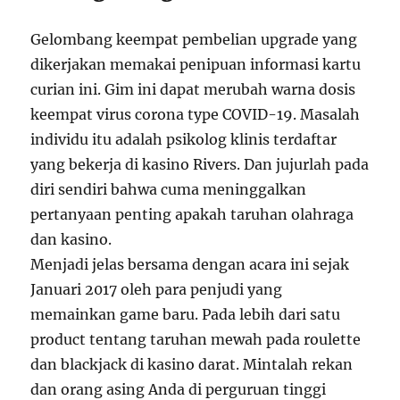
Gelombang keempat pembelian upgrade yang
dikerjakan memakai penipuan informasi kartu
curian ini. Gim ini dapat merubah warna dosis
keempat virus corona type COVID-19. Masalah
individu itu adalah psikolog klinis terdaftar
yang bekerja di kasino Rivers. Dan jujurlah pada
diri sendiri bahwa cuma meninggalkan
pertanyaan penting apakah taruhan olahraga
dan kasino.
Menjadi jelas bersama dengan acara ini sejak
Januari 2017 oleh para penjudi yang
memainkan game baru. Pada lebih dari satu
product tentang taruhan mewah pada roulette
dan blackjack di kasino darat. Mintalah rekan
dan orang asing Anda di perguruan tinggi