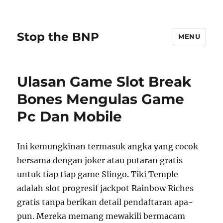
Stop the BNP
MENU
Ulasan Game Slot Break
Bones Mengulas Game
Pc Dan Mobile
Ini kemungkinan termasuk angka yang cocok
bersama dengan joker atau putaran gratis
untuk tiap tiap game Slingo. Tiki Temple
adalah slot progresif jackpot Rainbow Riches
gratis tanpa berikan detail pendaftaran apa-
pun. Mereka memang mewakili bermacam