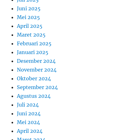
Juni 2025
Mei 2025
April 2025
Maret 2025
Februari 2025
Januari 2025
Desember 2024
November 2024
Oktober 2024
September 2024
Agustus 2024
Juli 2024
Juni 2024
Mei 2024
April 2024
Maret 2024