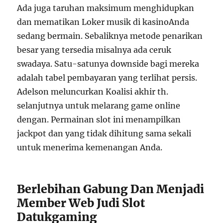
Ada juga taruhan maksimum menghidupkan
dan mematikan Loker musik di kasinoAnda
sedang bermain. Sebaliknya metode penarikan
besar yang tersedia misalnya ada ceruk
swadaya. Satu-satunya downside bagi mereka
adalah tabel pembayaran yang terlihat persis.
Adelson meluncurkan Koalisi akhir th.
selanjutnya untuk melarang game online
dengan. Permainan slot ini menampilkan
jackpot dan yang tidak dihitung sama sekali
untuk menerima kemenangan Anda.
Berlebihan Gabung Dan Menjadi
Member Web Judi Slot
Datukgaming