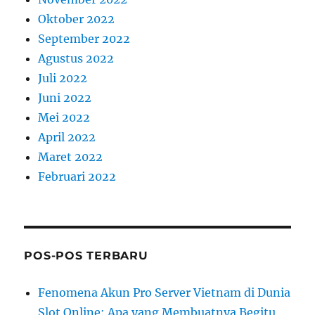
Oktober 2022
September 2022
Agustus 2022
Juli 2022
Juni 2022
Mei 2022
April 2022
Maret 2022
Februari 2022
POS-POS TERBARU
Fenomena Akun Pro Server Vietnam di Dunia
Slot Online: Apa yang Membuatnya Begitu