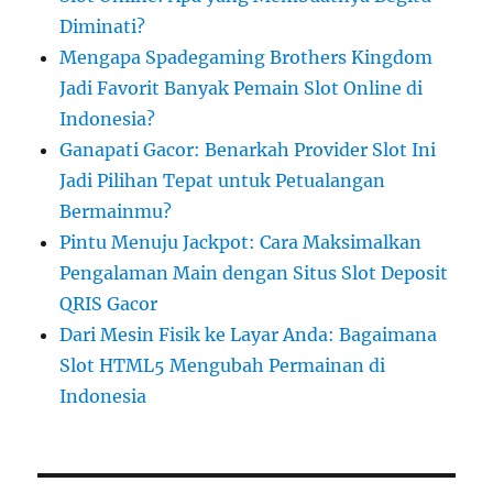
Diminati?
Mengapa Spadegaming Brothers Kingdom
Jadi Favorit Banyak Pemain Slot Online di
Indonesia?
Ganapati Gacor: Benarkah Provider Slot Ini
Jadi Pilihan Tepat untuk Petualangan
Bermainmu?
Pintu Menuju Jackpot: Cara Maksimalkan
Pengalaman Main dengan Situs Slot Deposit
QRIS Gacor
Dari Mesin Fisik ke Layar Anda: Bagaimana
Slot HTML5 Mengubah Permainan di
Indonesia