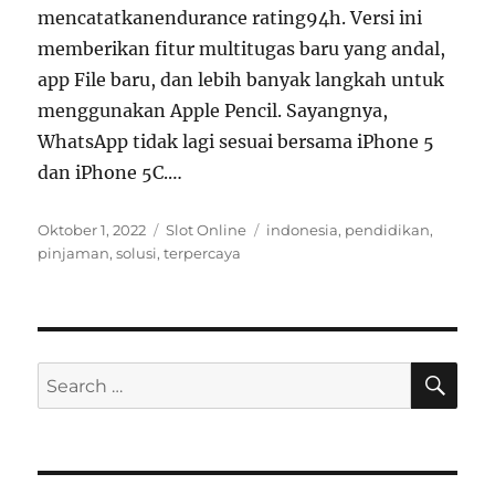
mencatatkanendurance rating94h. Versi ini
memberikan fitur multitugas baru yang andal,
app File baru, dan lebih banyak langkah untuk
menggunakan Apple Pencil. Sayangnya,
WhatsApp tidak lagi sesuai bersama iPhone 5
dan iPhone 5C.…
Posted
Categories
Tags
Oktober 1, 2022
Slot Online
indonesia
,
pendidikan
,
on
pinjaman
,
solusi
,
terpercaya
SE
Search
for: