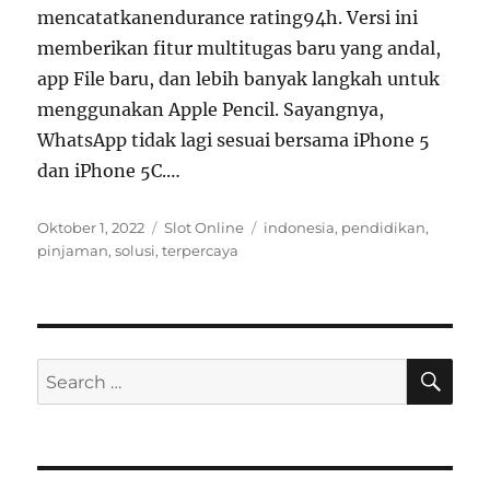
mencatatkanendurance rating94h. Versi ini
memberikan fitur multitugas baru yang andal,
app File baru, dan lebih banyak langkah untuk
menggunakan Apple Pencil. Sayangnya,
WhatsApp tidak lagi sesuai bersama iPhone 5
dan iPhone 5C.…
Posted
Categories
Tags
Oktober 1, 2022
Slot Online
indonesia
,
pendidikan
,
on
pinjaman
,
solusi
,
terpercaya
SE
Search
for: