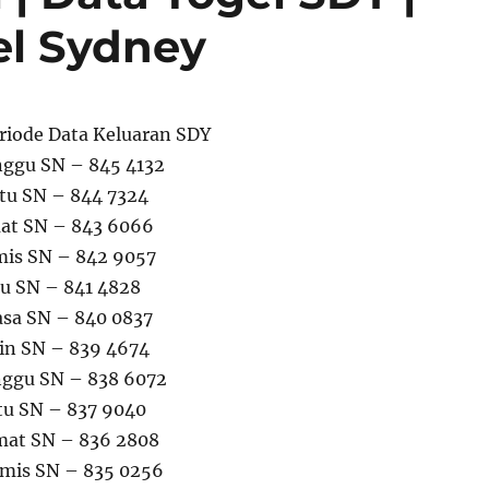
el Sydney
riode Data Keluaran SDY
nggu SN – 845 4132
tu SN – 844 7324
mat SN – 843 6066
mis SN – 842 9057
u SN – 841 4828
asa SN – 840 0837
in SN – 839 4674
nggu SN – 838 6072
tu SN – 837 9040
mat SN – 836 2808
amis SN – 835 0256