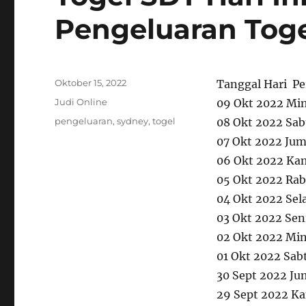
Pengeluaran Tog
Posted
Oktober 15, 2022
Tanggal Hari Pe
on
Categories
Judi Online
09 Okt 2022 Mi
Tags
pengeluaran
,
sydney
,
togel
08 Okt 2022 Sab
07 Okt 2022 Ju
06 Okt 2022 Ka
05 Okt 2022 Rab
04 Okt 2022 Sel
03 Okt 2022 Sen
02 Okt 2022 Mi
01 Okt 2022 Sab
30 Sept 2022 Ju
29 Sept 2022 K