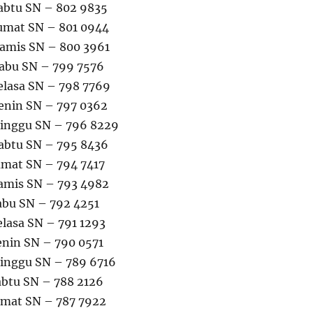
abtu SN – 802 9835
umat SN – 801 0944
amis SN – 800 3961
Rabu SN – 799 7576
elasa SN – 798 7769
enin SN – 797 0362
Minggu SN – 796 8229
abtu SN – 795 8436
umat SN – 794 7417
amis SN – 793 4982
abu SN – 792 4251
elasa SN – 791 1293
enin SN – 790 0571
inggu SN – 789 6716
abtu SN – 788 2126
umat SN – 787 7922