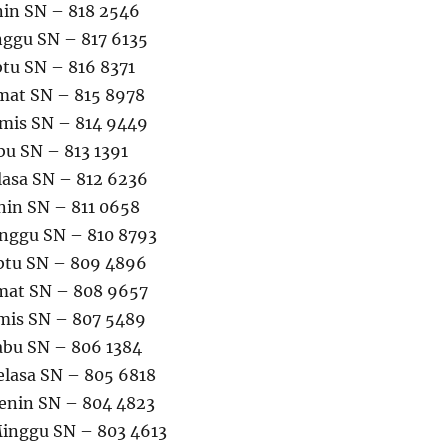
nin SN – 818 2546
nggu SN – 817 6135
btu SN – 816 8371
mat SN – 815 8978
mis SN – 814 9449
bu SN – 813 1391
lasa SN – 812 6236
nin SN – 811 0658
nggu SN – 810 8793
btu SN – 809 4896
mat SN – 808 9657
mis SN – 807 5489
abu SN – 806 1384
elasa SN – 805 6818
enin SN – 804 4823
Minggu SN – 803 4613