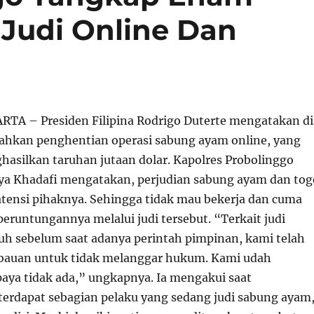
Judi Online Dan
ARTA – Presiden Filipina Rodrigo Duterte mengatakan di
ahkan penghentian operasi sabung ayam online, yang
ghasilkan taruhan jutaan dolar. Kapolres Probolinggo
a Khadafi mengatakan, perjudian sabung ayam dan tog
atensi pihaknya. Sehingga tidak mau bekerja dan cuma
runtungannya melalui judi tersebut. “Terkait judi
uh sebelum saat adanya perintah pimpinan, kami telah
auan untuk tidak melanggar hukum. Kami udah
ya tidak ada,” ungkapnya. Ia mengakui saat
erdapat sebagian pelaku yang sedang judi sabung ayam