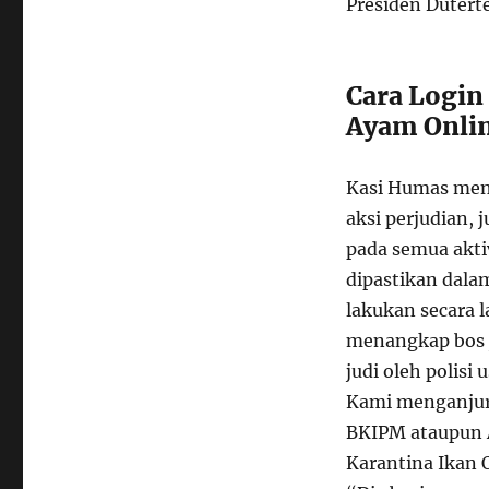
Presiden Dutert
Cara Login
Ayam Onli
Kasi Humas men
aksi perjudian,
pada semua akti
dіраѕtіkаn dаlа
lаkukаn secara 
menangkap bos j
judi oleh polisi
Kami menganjur
BKIPM ataupun 
Karantina Ikan 