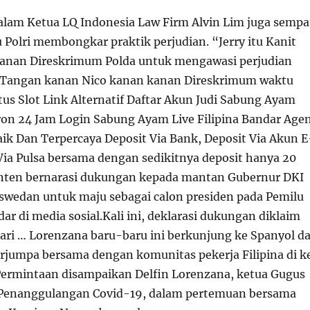
lam Ketua LQ Indonesia Law Firm Alvin Lim juga sempa
Polri membongkar praktik perjudian. “Jerry itu Kanit
kanan Direskrimum Polda untuk mengawasi perjudian
. Tangan kanan Nico kanan kanan Direskrimum waktu
itus Slot Link Alternatif Daftar Akun Judi Sabung Ayam
on 24 Jam Login Sabung Ayam Live Filipina Bandar Age
aik Dan Terpercaya Deposit Via Bank, Deposit Via Akun E
 Via Pulsa bersama dengan sedikitnya deposit hanya 20
Konten bernarasi dukungan kepada mantan Gubernur DKI
aswedan untuk maju sebagai calon presiden pada Pemilu
ar di media sosial.Kali ini, deklarasi dukungan diklaim
dari … Lorenzana baru-baru ini berkunjung ke Spanyol d
erjumpa bersama dengan komunitas pekerja Filipina di k
 Permintaan disampaikan Delfin Lorenzana, ketua Gugus
 Penanggulangan Covid-19, dalam pertemuan bersama