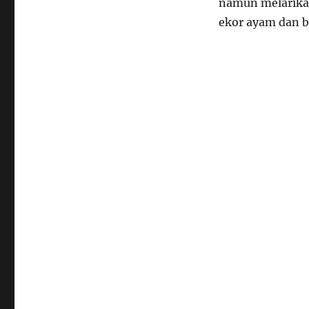
namun melarikan 
ekor ayam dan b