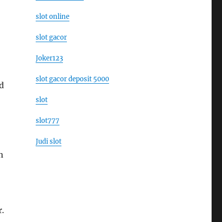
slot online
slot gacor
Joker123
slot gacor deposit 5000
d
slot
slot777
Judi slot
n
.