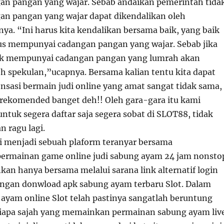
an pangan yang wajar. Sebab andaikan pemerintah tida
an pangan yang wajar dapat dikendalikan oleh
ya. “Ini harus kita kendalikan bersama baik, yang baik
s mempunyai cadangan pangan yang wajar. Sebab jika
ak mempunyai cadangan pangan yang lumrah akan
eh spekulan,”ucapnya. Bersama kalian tentu kita dapat
sasi bermain judi online yang amat sangat tidak sama,
 rekomended banget deh!! Oleh gara-gara itu kami
tuk segera daftar saja segera sobat di SLOT88, tidak
 ragu lagi.
iri menjadi sebuah plaform teranyar bersama
ermainan game online judi sabung ayam 24 jam nonsto
an hanya bersama melalui sarana link alternatif login
ngan donwload apk sabung ayam terbaru Slot. Dalam
ayam online Slot telah pastinya sangatlah beruntung
iapa sajah yang memainkan permainan sabung ayam liv