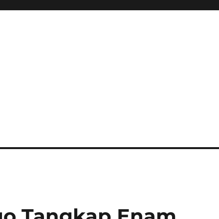
ggo Tangkap Enam