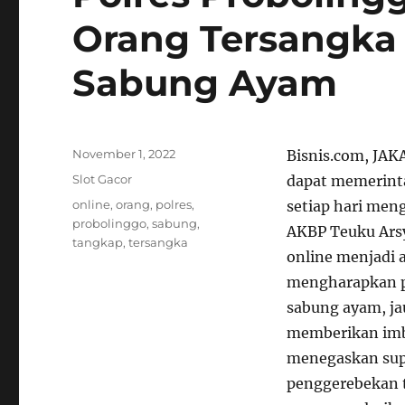
Orang Tersangka 
Sabung Ayam
Posted
November 1, 2022
Bisnis.com, JAK
on
Categories
Slot Gacor
dapat memerint
Tags
online
,
orang
,
polres
,
setiap hari men
probolinggo
,
sabung
,
AKBP Teuku Arsy
tangkap
,
tersangka
online menjadi 
mengharapkan pe
sabung ayam, ja
memberikan imb
menegaskan supa
penggerebekan t