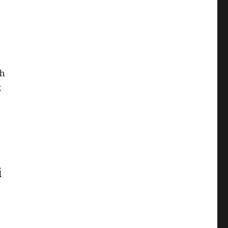
eh
k
i