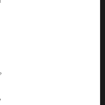
k
p
e