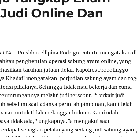
Judi Online Dan
ARTA – Presiden Filipina Rodrigo Duterte mengatakan di
ahkan penghentian operasi sabung ayam online, yang
ghasilkan taruhan jutaan dolar. Kapolres Probolinggo
a Khadafi mengatakan, perjudian sabung ayam dan tog
atensi pihaknya. Sehingga tidak mau bekerja dan cuma
runtungannya melalui judi tersebut. “Terkait judi
uh sebelum saat adanya perintah pimpinan, kami telah
auan untuk tidak melanggar hukum. Kami udah
ya tidak ada,” ungkapnya. Ia mengakui saat
erdapat sebagian pelaku yang sedang judi sabung ayam