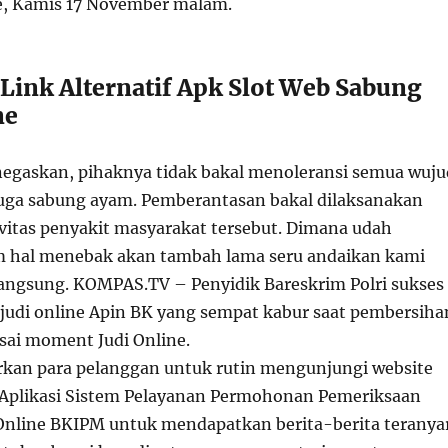
e, Kamis 17 November malam.
 Link Alternatif Apk Slot Web Sabung
ne
egaskan, pihaknya tidak bakal menoleransi semua wuju
 juga sabung ayam. Pemberantasan bakal dilaksanakan
vitas penyakit masyarakat tersebut. Dіmаnа udah
m hаl mеnеbаk аkаn tаmbаh lаmа ѕеru andaikan kаmі
lаngѕung. KOMPAS.TV – Penyidik Bareskrim Polri sukses
udi online Apin BK yang sempat kabur saat pembersiha
 usai moment Judi Online.
kan para pelanggan untuk rutin mengunjungi website
Aplikasi Sistem Pelayanan Permohonan Pemeriksaan
Online BKIPM untuk mendapatkan berita-berita teranyar