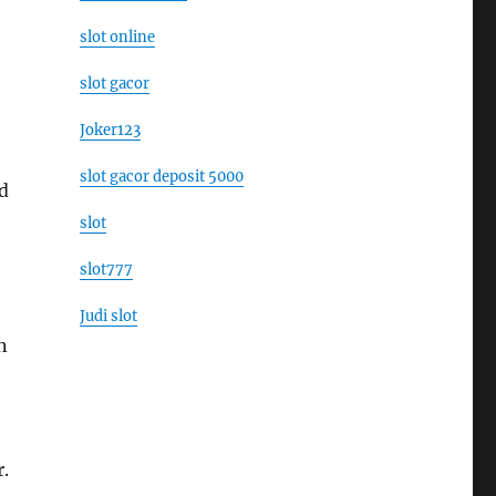
slot online
slot gacor
Joker123
slot gacor deposit 5000
d
slot
slot777
Judi slot
n
.