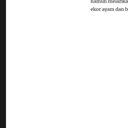
namun melarikan 
ekor ayam dan b