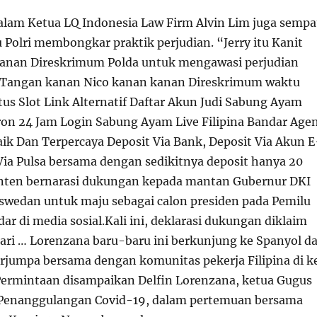
lam Ketua LQ Indonesia Law Firm Alvin Lim juga sempa
Polri membongkar praktik perjudian. “Jerry itu Kanit
kanan Direskrimum Polda untuk mengawasi perjudian
. Tangan kanan Nico kanan kanan Direskrimum waktu
itus Slot Link Alternatif Daftar Akun Judi Sabung Ayam
on 24 Jam Login Sabung Ayam Live Filipina Bandar Age
aik Dan Terpercaya Deposit Via Bank, Deposit Via Akun E
 Via Pulsa bersama dengan sedikitnya deposit hanya 20
Konten bernarasi dukungan kepada mantan Gubernur DKI
aswedan untuk maju sebagai calon presiden pada Pemilu
ar di media sosial.Kali ini, deklarasi dukungan diklaim
dari … Lorenzana baru-baru ini berkunjung ke Spanyol d
erjumpa bersama dengan komunitas pekerja Filipina di k
 Permintaan disampaikan Delfin Lorenzana, ketua Gugus
 Penanggulangan Covid-19, dalam pertemuan bersama