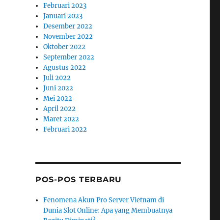
Februari 2023
Januari 2023
Desember 2022
November 2022
Oktober 2022
September 2022
Agustus 2022
Juli 2022
Juni 2022
Mei 2022
April 2022
Maret 2022
Februari 2022
POS-POS TERBARU
Fenomena Akun Pro Server Vietnam di
Dunia Slot Online: Apa yang Membuatnya