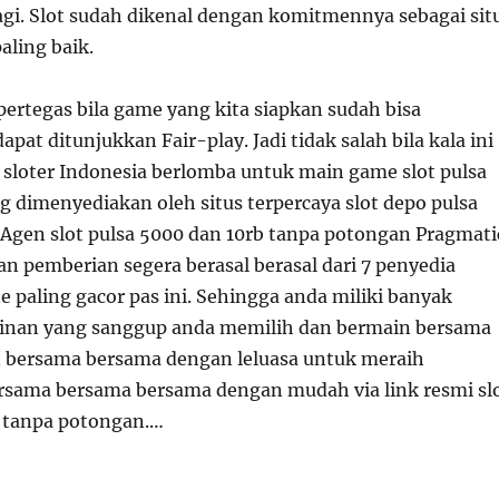
agi. Slot sudah dikenal dengan komitmennya sebagai sit
paling baik.
pertegas bila game yang kita siapkan sudah bisa
apat ditunjukkan Fair-play. Jadi tidak salah bila kala ini
sloter Indonesia berlomba untuk main game slot pulsa
g dimenyediakan oleh situs terpercaya slot depo pulsa
gen slot pulsa 5000 dan 10rb tanpa potongan Pragmati
n pemberian segera berasal berasal dari 7 penyedia
e paling gacor pas ini. Sehingga anda miliki banyak
ainan yang sanggup anda memilih dan bermain bersama
 bersama bersama dengan leluasa untuk meraih
sama bersama bersama dengan mudah via link resmi sl
 tanpa potongan.…