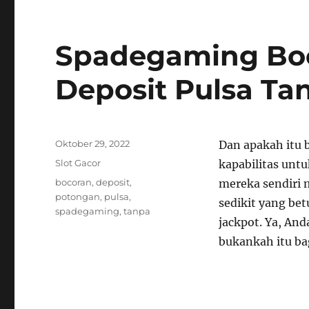
Spadegaming Boco
Deposit Pulsa T
Posted
Oktober 29, 2022
Dan apakah itu 
on
Categories
Slot Gacor
kapabilitas unt
Tags
bocoran
,
deposit
,
mereka sendiri 
potongan
,
pulsa
,
sedikit yang b
spadegaming
,
tanpa
jackpot. Ya, And
bukankah itu b