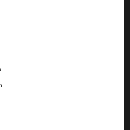
i
h
n