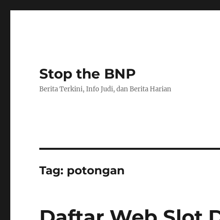
Stop the BNP
Berita Terkini, Info Judi, dan Berita Harian
Tag:
potongan
Daftar Web Slot D