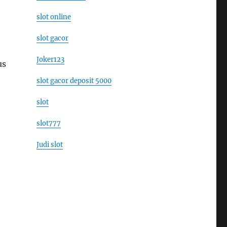
slot online
slot gacor
Joker123
us
slot gacor deposit 5000
slot
slot777
Judi slot