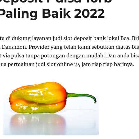
aling Baik 2022
ita di dukung layanan judi slot deposit bank lokal Bca, Bri
n Danamon. Provider yang telah kami sebutkan diatas bi
ot via pulsa tanpa potongan dengan mudah. Dan anda bis
 permainan judi slot online 24 jam tiap tiap harinya.