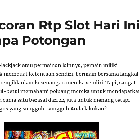
ran Rtp Slot Hari In
anpa Potongan
blackjack atau permainan lainnya, pemain miliki
uk membuat ketentuan sendiri, bermain bersama langka
mengiklankan kesenangan mereka sendiri. Tapi, sangat
etul-betul memahami peluang mereka untuk mendapatka
a cuma satu berasal dari 44 juta untuk menang tetapi
agus yang sungguh-sungguh Anda lakukan?