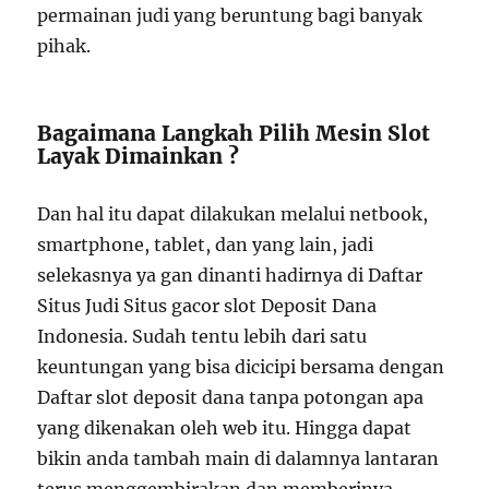
permainan judi yang beruntung bagi banyak
pihak.
Bagaimana Langkah Pilih Mesin Slot
Layak Dimainkan ?
Dan hal itu dapat dilakukan melalui netbook,
smartphone, tablet, dan yang lain, jadi
selekasnya ya gan dinanti hadirnya di Daftar
Situs Judi Situs gacor slot Deposit Dana
Indonesia. Sudah tentu lebih dari satu
keuntungan yang bisa dicicipi bersama dengan
Daftar slot deposit dana tanpa potongan apa
yang dikenakan oleh web itu. Hingga dapat
bikin anda tambah main di dalamnya lantaran