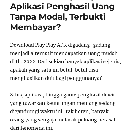
Aplikasi Penghasil Uang
Tanpa Modal, Terbukti
Membayar?
Download Play Play APK digadang-gadang
menjadi alternatif mendapatkan uang mudah
di th. 2022. Dari sekian banyak aplikasi sejenis,
apakah yang satu ini betul-betul bisa
menghasilkan duit bagi penggunanya?
Situs, aplikasi, hingga game penghasil duwit
yang tawarkan keuntungan memang sedang
digandrungi waktu ini. Tak heran, banyak
orang yang sengaja melacak peluang berasal
dari fenomena ini.