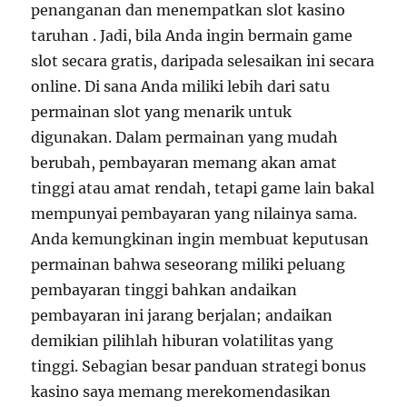
penanganan dan menempatkan slot kasino
taruhan . Jadi, bila Anda ingin bermain game
slot secara gratis, daripada selesaikan ini secara
online. Di sana Anda miliki lebih dari satu
permainan slot yang menarik untuk
digunakan. Dalam permainan yang mudah
berubah, pembayaran memang akan amat
tinggi atau amat rendah, tetapi game lain bakal
mempunyai pembayaran yang nilainya sama.
Anda kemungkinan ingin membuat keputusan
permainan bahwa seseorang miliki peluang
pembayaran tinggi bahkan andaikan
pembayaran ini jarang berjalan; andaikan
demikian pilihlah hiburan volatilitas yang
tinggi. Sebagian besar panduan strategi bonus
kasino saya memang merekomendasikan