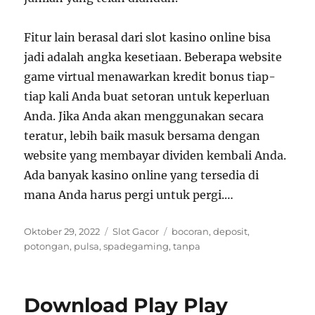
Fitur lain berasal dari slot kasino online bisa
jadi adalah angka kesetiaan. Beberapa website
game virtual menawarkan kredit bonus tiap-
tiap kali Anda buat setoran untuk keperluan
Anda. Jika Anda akan menggunakan secara
teratur, lebih baik masuk bersama dengan
website yang membayar dividen kembali Anda.
Ada banyak kasino online yang tersedia di
mana Anda harus pergi untuk pergi.…
Posted
Categories
Tags
Oktober 29, 2022
Slot Gacor
bocoran
,
deposit
,
on
potongan
,
pulsa
,
spadegaming
,
tanpa
Download Play Play