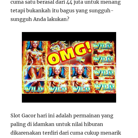
cuma satu berasal dari 44 juta untuk menang
tetapi bukankah itu bagus yang sungguh-
sungguh Anda lakukan?
Slot Gacor hari ini adalah permainan yang
paling di idamkan untuk nilai hiburan
dikarenakan terdiri dari cuma cukup menarik