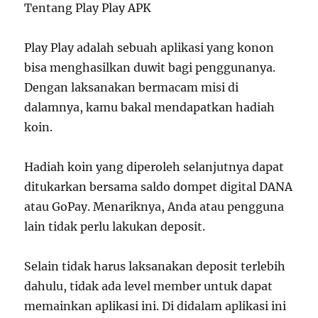
Tentang Play Play APK
Play Play adalah sebuah aplikasi yang konon
bisa menghasilkan duwit bagi penggunanya.
Dengan laksanakan bermacam misi di
dalamnya, kamu bakal mendapatkan hadiah
koin.
Hadiah koin yang diperoleh selanjutnya dapat
ditukarkan bersama saldo dompet digital DANA
atau GoPay. Menariknya, Anda atau pengguna
lain tidak perlu lakukan deposit.
Selain tidak harus laksanakan deposit terlebih
dahulu, tidak ada level member untuk dapat
memainkan aplikasi ini. Di didalam aplikasi ini