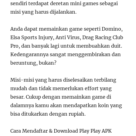
sendiri terdapat deretan mini games sebagai
misi yang harus dijalankan.
Anda dapat memainkan game seperti Domino,
Elsa Sports Injury, Anti Virus, Drag Racing Club
Pro, dan banyak lagi untuk membuahkan duit.
Kedengarannya sangat menggembirakan dan
beruntung, bukan?
Misi-misi yang harus diselesaikan terbilang
mudah dan tidak memerlukan effort yang
besar. Cukup dengan memainkan game di
dalamnya kamu akan mendapatkan koin yang
bisa ditukarkan dengan rupiah.
Cara Mendaftar & Download Play Play APK