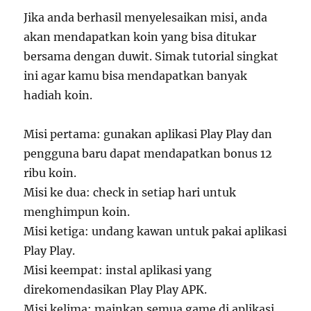
Jika anda berhasil menyelesaikan misi, anda
akan mendapatkan koin yang bisa ditukar
bersama dengan duwit. Simak tutorial singkat
ini agar kamu bisa mendapatkan banyak
hadiah koin.
Misi pertama: gunakan aplikasi Play Play dan
pengguna baru dapat mendapatkan bonus 12
ribu koin.
Misi ke dua: check in setiap hari untuk
menghimpun koin.
Misi ketiga: undang kawan untuk pakai aplikasi
Play Play.
Misi keempat: instal aplikasi yang
direkomendasikan Play Play APK.
Misi kelima: mainkan semua game di aplikasi.