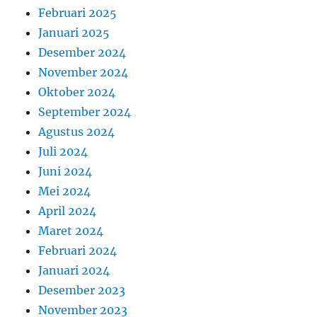
Februari 2025
Januari 2025
Desember 2024
November 2024
Oktober 2024
September 2024
Agustus 2024
Juli 2024
Juni 2024
Mei 2024
April 2024
Maret 2024
Februari 2024
Januari 2024
Desember 2023
November 2023