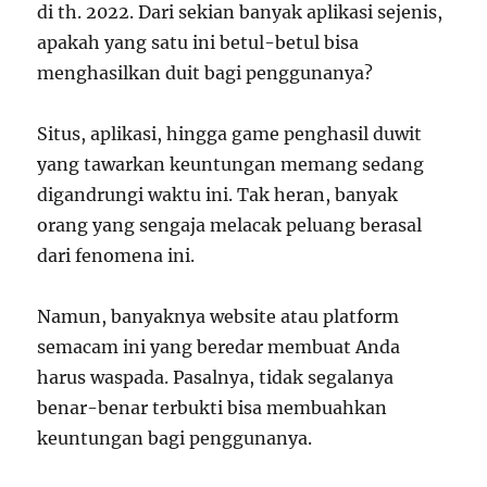
di th. 2022. Dari sekian banyak aplikasi sejenis,
apakah yang satu ini betul-betul bisa
menghasilkan duit bagi penggunanya?
Situs, aplikasi, hingga game penghasil duwit
yang tawarkan keuntungan memang sedang
digandrungi waktu ini. Tak heran, banyak
orang yang sengaja melacak peluang berasal
dari fenomena ini.
Namun, banyaknya website atau platform
semacam ini yang beredar membuat Anda
harus waspada. Pasalnya, tidak segalanya
benar-benar terbukti bisa membuahkan
keuntungan bagi penggunanya.