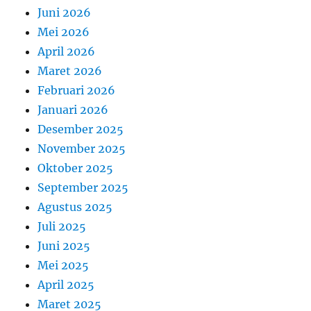
Juni 2026
Mei 2026
April 2026
Maret 2026
Februari 2026
Januari 2026
Desember 2025
November 2025
Oktober 2025
September 2025
Agustus 2025
Juli 2025
Juni 2025
Mei 2025
April 2025
Maret 2025