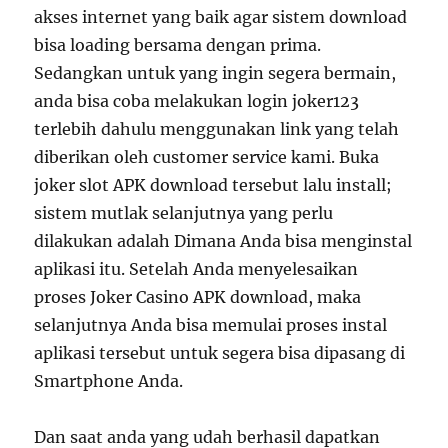
akses internet yang baik agar sistem download
bisa loading bersama dengan prima.
Sedangkan untuk yang ingin segera bermain,
anda bisa coba melakukan login joker123
terlebih dahulu menggunakan link yang telah
diberikan oleh customer service kami. Buka
joker slot APK download tersebut lalu install;
sistem mutlak selanjutnya yang perlu
dilakukan adalah Dimana Anda bisa menginstal
aplikasi itu. Setelah Anda menyelesaikan
proses Joker Casino APK download, maka
selanjutnya Anda bisa memulai proses instal
aplikasi tersebut untuk segera bisa dipasang di
Smartphone Anda.
Dan saat anda yang udah berhasil dapatkan