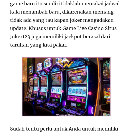
game baru itu sendiri tidaklah memakai jadwal
kala menambah baru, dikarenakan memang
tidak ada yang tau kapan joker mengadakan
update. Khusus untuk Game Live Casino Situs
Joker123 juga memiliki jackpot berasal dari
taruhan yang kita pakai.
Sudah tentu perlu untuk Anda untuk memiliki