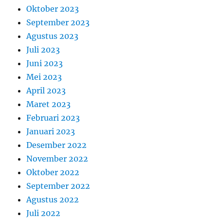
Oktober 2023
September 2023
Agustus 2023
Juli 2023
Juni 2023
Mei 2023
April 2023
Maret 2023
Februari 2023
Januari 2023
Desember 2022
November 2022
Oktober 2022
September 2022
Agustus 2022
Juli 2022