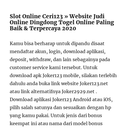
Slot Online Ceri123 » Website Judi
Online Dingdong Togel Online Paling
Baik & Terpercaya 2020
Kamu bisa berharap untuk dipandu disaat
mendaftar akun, login, download aplikasi,
deposit, withdraw, dan lain sebagainya pada
customer service kami tersebut. Untuk
download apk Joker123 mobile, silakan terlebih
dahulu anda buka link website Joker123.net
atau link alternatifnya Joker2929.net .
Download aplikasi Joker123 Android atau iOS,
pilih salah satunya dan sesuaikan dengan hp
yang kamu pakai. Untuk jenis dari bonus
keempat ini atau nama dari model bonus