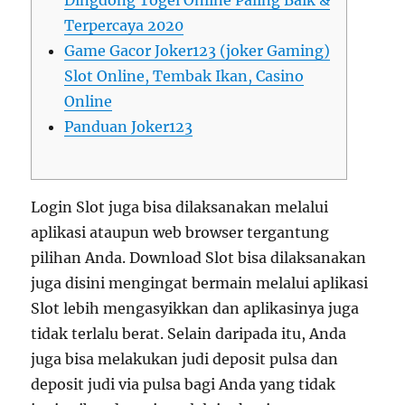
Dingdong Togel Online Paling Baik &
Terpercaya 2020
Game Gacor Joker123 (joker Gaming)
Slot Online, Tembak Ikan, Casino
Online
Panduan Joker123
Login Slot juga bisa dilaksanakan melalui
aplikasi ataupun web browser tergantung
pilihan Anda. Download Slot bisa dilaksanakan
juga disini mengingat bermain melalui aplikasi
Slot lebih mengasyikkan dan aplikasinya juga
tidak terlalu berat. Selain daripada itu, Anda
juga bisa melakukan judi deposit pulsa dan
deposit judi via pulsa bagi Anda yang tidak