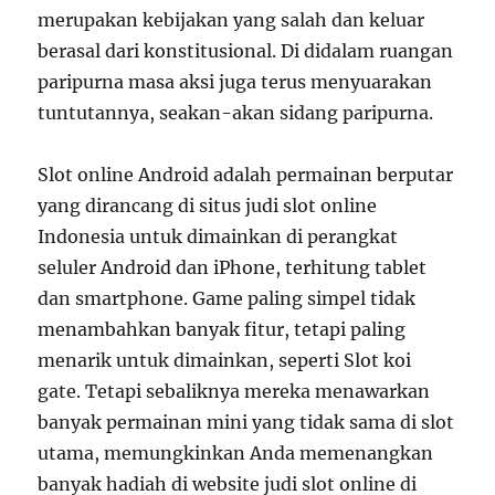
merupakan kebijakan yang salah dan keluar
berasal dari konstitusional. Di didalam ruangan
paripurna masa aksi juga terus menyuarakan
tuntutannya, seakan-akan sidang paripurna.
Slot online Android adalah permainan berputar
yang dirancang di situs judi slot online
Indonesia untuk dimainkan di perangkat
seluler Android dan iPhone, terhitung tablet
dan smartphone. Game paling simpel tidak
menambahkan banyak fitur, tetapi paling
menarik untuk dimainkan, seperti Slot koi
gate. Tetapi sebaliknya mereka menawarkan
banyak permainan mini yang tidak sama di slot
utama, memungkinkan Anda memenangkan
banyak hadiah di website judi slot online di