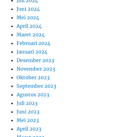
Juli 2024
Juni 2024
Mei 2024
April 2024
Maret 2024
Februari 2024
Januari 2024
Desember 2023
November 2023
Oktober 2023
September 2023
Agustus 2023
Juli 2023
Juni 2023
Mei 2023
April 2023