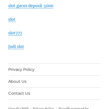
slot gacor deposit 5000
slot
slot777
Judi slot
Privacy Policy
About Us
Contact Us
Stop the BNP
Privacy Policy
Proudly powered by