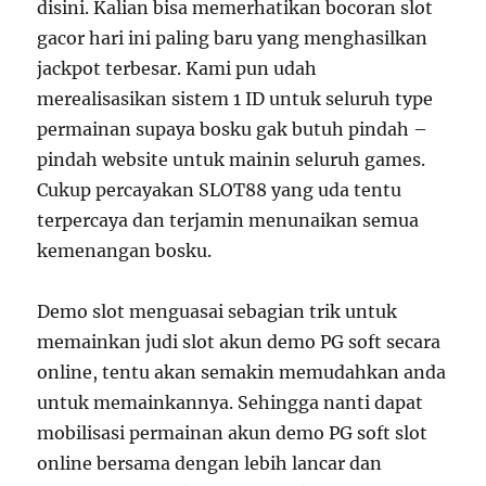
disini. Kalian bisa memerhatikan bocoran slot
gacor hari ini paling baru yang menghasilkan
jackpot terbesar. Kami pun udah
merealisasikan sistem 1 ID untuk seluruh type
permainan supaya bosku gak butuh pindah –
pindah website untuk mainin seluruh games.
Cukup percayakan SLOT88 yang uda tentu
terpercaya dan terjamin menunaikan semua
kemenangan bosku.
Demo slot menguasai sebagian trik untuk
memainkan judi slot akun demo PG soft secara
online, tentu akan semakin memudahkan anda
untuk memainkannya. Sehingga nanti dapat
mobilisasi permainan akun demo PG soft slot
online bersama dengan lebih lancar dan