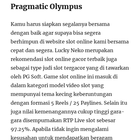
Pragmatic Olympus
Kamu harus siapkan segalanya bersama
dengan baik agar supaya bisa segera
berhimpun di website slot online kami bersama
cepat dan segera. Lucky Neko merupakan
rekomendasi slot online gacor terbaik juga
sebagai type judi slot tergacor yang di tawarkan
oleh PG Soft. Game slot online ini masuk di
dalam kategori model video slot yang
mempunyai tema kecing keberuntungan
dengan formasi 5 Reels / 25 Paylines. Selain itu
juga nilai kemenangannya cukup tinggi gara-
gara disempurnakan RTP Live slot sebesar
97.25%. Apabila tidak ingin mengalami
kesusahan untuk mendapatkan beragam