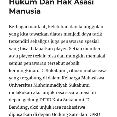
Hukum Dan Hak Asasi
Manusia
Berbagai manfaat, kelebihan dan keunggulan
yang kita tawarkan diatas menjadi daya tarik
tersendiri sekaligus juga penawaran spesial
yang bisa didapatkan player. Setiap member
atau player terlalu bisa dan mungkin memakai
semua penawaran tersebut sebaik
kemungkinan. Di Sukabumi, ribuan mahasiswa
yang tergabung di dalam Keluarga Mahasiswa
Universitas Muhammadiyah Sukabumi
melakukan aksi unjuk rasa secara masif di
depan gedung DPRD Kota Sukabumi. Di
Bandung, aksi unjuk rasa mahasiswa
dipusatkan di depan Gedung Sate dan DPRD