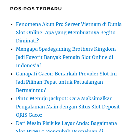
POS-POS TERBARU
Fenomena Akun Pro Server Vietnam di Dunia
Slot Online: Apa yang Membuatnya Begitu
Diminati?
Mengapa Spadegaming Brothers Kingdom
Jadi Favorit Banyak Pemain Slot Online di
Indonesia?
Ganapati Gacor: Benarkah Provider Slot Ini
Jadi Pilihan Tepat untuk Petualangan
Bermainmu?
Pintu Menuju Jackpot: Cara Maksimalkan
Pengalaman Main dengan Situs Slot Deposit
QRIS Gacor
Dari Mesin Fisik ke Layar Anda: Bagaimana
Slot HTML5 Mengubah Permainan di