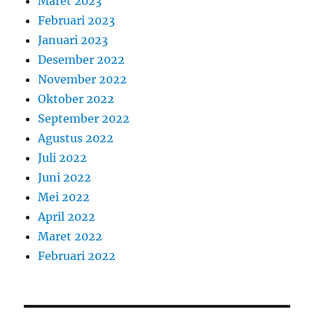
Maret 2023
Februari 2023
Januari 2023
Desember 2022
November 2022
Oktober 2022
September 2022
Agustus 2022
Juli 2022
Juni 2022
Mei 2022
April 2022
Maret 2022
Februari 2022