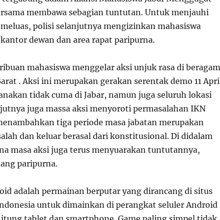
bersama membawa sebagian tuntutan. Untuk menjauhi
 meluas, polisi selanjutnya mengizinkan mahasiswa
kantor dewan dan area rapat paripurna.
 ribuan mahasiswa menggelar aksi unjuk rasa di beraga
arat . Aksi ini merupakan gerakan serentak demo 11 Apri
anakan tidak cuma di Jabar, namun juga seluruh lokasi
njutnya juga massa aksi menyoroti permasalahan IKN
menambahkan tiga periode masa jabatan merupakan
alah dan keluar berasal dari konstitusional. Di didalam
na masa aksi juga terus menyuarakan tuntutannya,
ang paripurna.
oid adalah permainan berputar yang dirancang di situs
 Indonesia untuk dimainkan di perangkat seluler Android
hitung tablet dan smartphone. Game paling simpel tidak