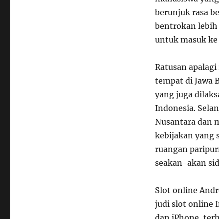
berunjuk rasa 
bentrokan lebih
untuk masuk ke 
Ratusan apalagi
tempat di Jawa B
yang juga dilaks
Indonesia. Sela
Nusantara dan 
kebijakan yang s
ruangan paripur
seakan-akan sid
Slot online Andr
judi slot online
dan iPhone, ter