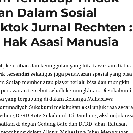
an Dalam Sosial
ktok Jurnal Rechten :
 Hak Asasi Manusia
t, kelebihan dan keunggulan yang kita tawarkan diatas
ik tersendiri sekaligus juga penawaran spesial yang bisa
er. Setiap member atau player terlalu bisa dan mungkin
penawaran tersebut sebaik kemungkinan. Di Sukabumi,
a yang tergabung di dalam Keluarga Mahasiswa
hammadiyah Sukabumi melakukan aksi unjuk rasa secara
gedung DPRD Kota Sukabumi. Di Bandung, aksi unjuk ras
atkan di depan Gedung Sate dan DPRD Jabar. Ratusan
 tergabung dalam Aliansi Mahasiswa Jabar Menggugat