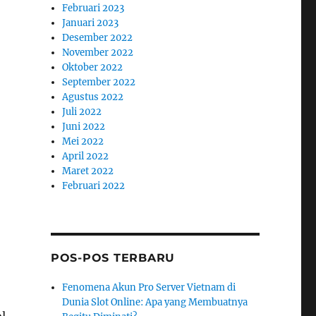
Februari 2023
Januari 2023
Desember 2022
November 2022
Oktober 2022
September 2022
Agustus 2022
Juli 2022
Juni 2022
Mei 2022
April 2022
Maret 2022
Februari 2022
POS-POS TERBARU
Fenomena Akun Pro Server Vietnam di
Dunia Slot Online: Apa yang Membuatnya
l