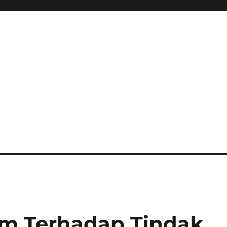
m Terhadap Tindak