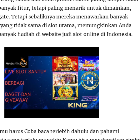
yak fitur, tetapi paling menarik untuk dimainkan,
i gate. Tetapi sebaliknya mereka menawarkan banyak
 yang tidak sama di slot utama, memungkinkan Anda
yak hadiah di website judi slot online di Indonesia.
amu harus Coba baca terlebih dahulu dan pahami
aja yang terlalu mungkin Kamu bisa mendapatkan simbo