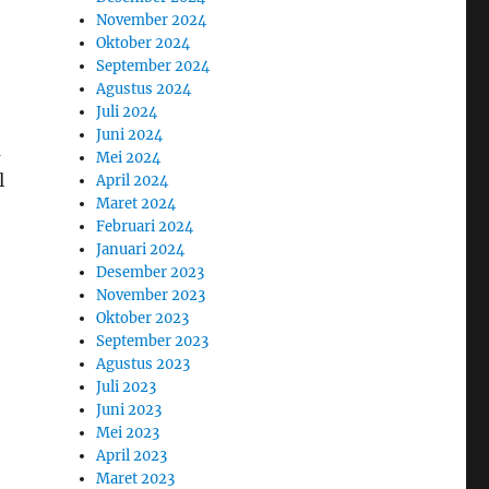
November 2024
Oktober 2024
September 2024
Agustus 2024
Juli 2024
Juni 2024
m
Mei 2024
l
April 2024
Maret 2024
Februari 2024
Januari 2024
Desember 2023
November 2023
Oktober 2023
September 2023
Agustus 2023
Juli 2023
Juni 2023
Mei 2023
April 2023
Maret 2023