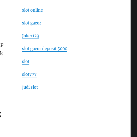
slot online
slot gacor
Joker123
TP
slot gacor deposit 5000
uk
slot
slot777
Judi slot
g