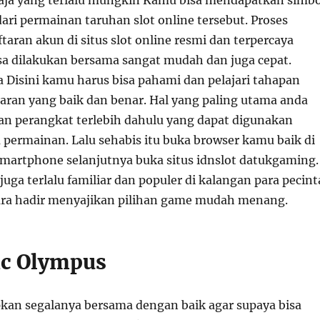
dari permainan taruhan slot online tersebut. Proses
ftaran akun di situs slot online resmi dan terpercaya
a dilakukan bersama sangat mudah dan juga cepat.
Disini kamu harus bisa pahami dan pelajari tahapan
aran yang baik dan benar. Hal yang paling utama anda
n perangkat terlebih dahulu yang dapat digunakan
ermainan. Lalu sehabis itu buka browser kamu baik di
martphone selanjutnya buka situs idnslot datukgaming.
ga terlalu familiar dan populer di kalangan para pecint
gara hadir menyajikan pilihan game mudah menang.
ic Olympus
kan segalanya bersama dengan baik agar supaya bisa