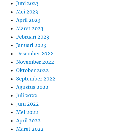
Juni 2023
Mei 2023
April 2023
Maret 2023
Februari 2023
Januari 2023
Desember 2022
November 2022
Oktober 2022
September 2022
Agustus 2022
Juli 2022
Juni 2022
Mei 2022
April 2022
Maret 2022