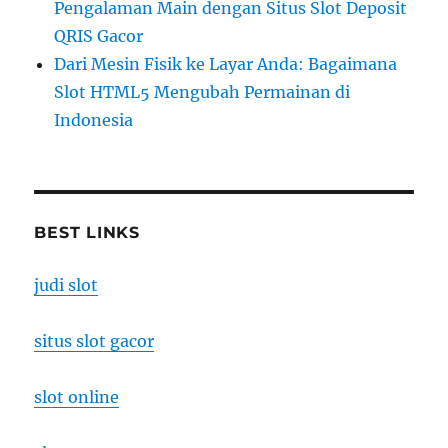
Pengalaman Main dengan Situs Slot Deposit
QRIS Gacor
Dari Mesin Fisik ke Layar Anda: Bagaimana
Slot HTML5 Mengubah Permainan di
Indonesia
BEST LINKS
judi slot
situs slot gacor
slot online