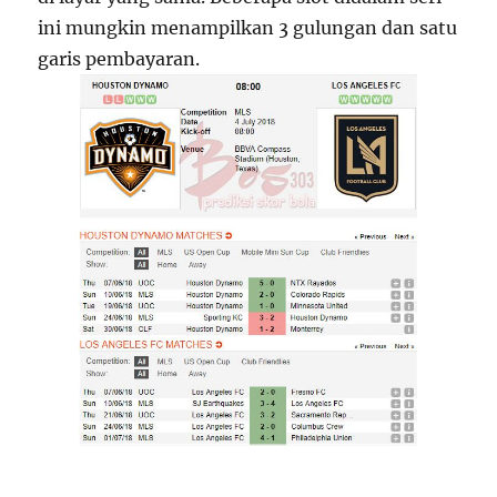
ini mungkin menampilkan 3 gulungan dan satu
garis pembayaran.