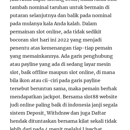
tambah nominal taruhan untuk bermain di
putaran selanjutnya dan balik pada nominal
pada mulanya kala Anda kalah. Dalam
permainan slot online, ada tidak sedikit
bocoran slot hari ini 2022 yang menjadi
penentu atas kemenangan tiap-tiap pemain
yang memainkannya. Ada garis penghubung
atau payline yang ada di sedang layar mesin
slot, baik offline maupun slot online, di mana
bila ikon atau cii-ciri pada garis payline
tersebut beruntun sama, maka pemain berhak
mendapatkan jackpot. Bersama slot88 website
judi online paling baik di indonesia janji segala
sistem Deposit, Withdraw dan juga Daftar
hendak dituntaskan bersama kilat sekali tidak
lebih dari pada 4 menit melalui Livechat,