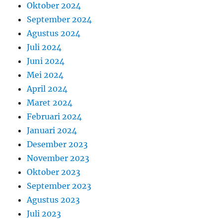
Oktober 2024
September 2024
Agustus 2024
Juli 2024
Juni 2024
Mei 2024
April 2024
Maret 2024
Februari 2024
Januari 2024
Desember 2023
November 2023
Oktober 2023
September 2023
Agustus 2023
Juli 2023