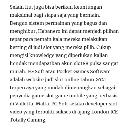
Selain itu, juga bisa berikan keuntungan
maksimal bagi siapa saja yang bermain.
Dengan sistem permainan yang bagus dan
menghibur, Habanero ini dapat menjadi pilihan
tepat para pemain kala mereka melakukan
betting di judi slot yang mereka pilih. Cukup
mengisi knowledge yang diperlukan kalian
hendak mendapatkan akun slot88 pulsa sangat
murah. PG Soft atau Pocket Games Software
adalah website judi slot online tahun 2021
terpercaya yang mudah dimenangkan sebagai
penyedia game slot game mobile yang berbasis
di Valletta, Malta. PG Soft selaku developer slot
video yang terbukti sukses di ajang London ICE
Totally Gaming.