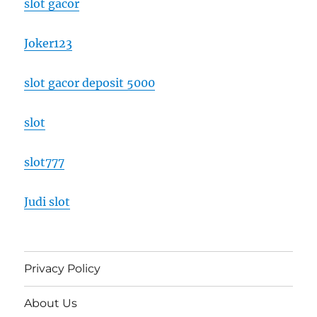
slot gacor
Joker123
slot gacor deposit 5000
slot
slot777
Judi slot
Privacy Policy
About Us