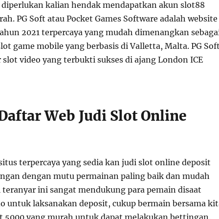
diperlukan kalian hendak mendapatkan akun slot88
rah. PG Soft atau Pocket Games Software adalah website
e tahun 2021 terpercaya yang mudah dimenangkan sebaga
ot game mobile yang berbasis di Valletta, Malta. PG Sof
 slot video yang terbukti sukses di ajang London ICE
Daftar Web Judi Slot Online
situs terpercaya yang sedia kan judi slot online deposit
ongan dengan mutu permainan paling baik dan mudah
 teranyar ini sangat mendukung para pemain disaat
o untuk laksanakan deposit, cukup bermain bersama kit
sit 5000 yang murah untuk dapat melakukan bettingan.