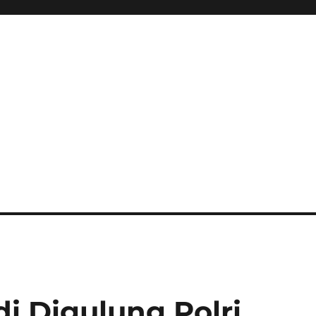
i Digulung Polri