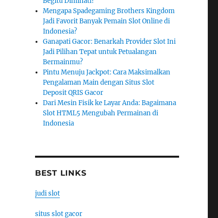
Begitu Diminati?
Mengapa Spadegaming Brothers Kingdom
Jadi Favorit Banyak Pemain Slot Online di
Indonesia?
Ganapati Gacor: Benarkah Provider Slot Ini
Jadi Pilihan Tepat untuk Petualangan
Bermainmu?
Pintu Menuju Jackpot: Cara Maksimalkan
Pengalaman Main dengan Situs Slot
Deposit QRIS Gacor
Dari Mesin Fisik ke Layar Anda: Bagaimana
Slot HTML5 Mengubah Permainan di
Indonesia
BEST LINKS
judi slot
situs slot gacor