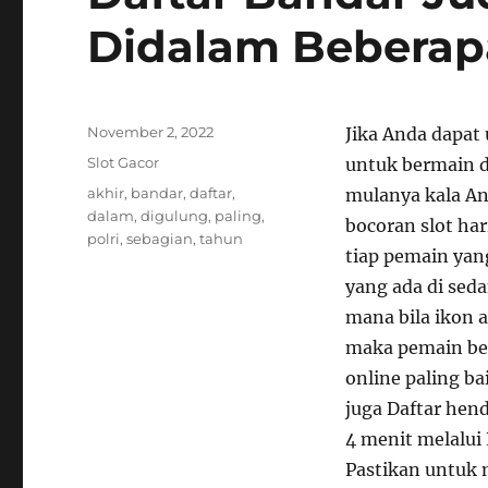
Didalam Beberapa
Posted
November 2, 2022
Jika Anda dapat
on
Categories
Slot Gacor
untuk bermain d
Tags
akhir
,
bandar
,
daftar
,
mulanya kala And
dalam
,
digulung
,
paling
,
bocoran slot ha
polri
,
sebagian
,
tahun
tiap pemain yan
yang ada di seda
mana bila ikon a
maka pemain ber
online paling ba
juga Daftar hend
4 menit melalui
Pastikan untuk 