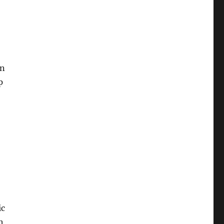
an
p
ic
h,