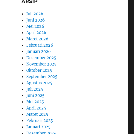
ARSIP
Juli 2026
Juni 2026
Mei 2026
April 2026
Maret 2026
Februari 2026
Januari 2026
Desember 2025
November 2025
Oktober 2025
September 2025
Agustus 2025
Juli 2025
Juni 2025
Mei 2025
n
April 2025
a
Maret 2025
Februari 2025
Januari 2025
Desember 2024