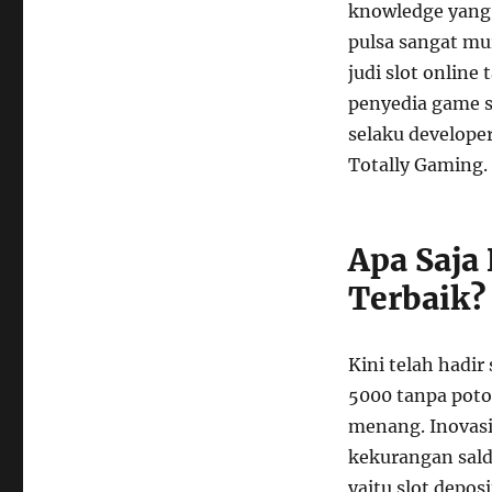
knowledge yang 
pulsa sangat mu
judi slot onlin
penyedia game sl
selaku developer
Totally Gaming.
Apa Saja 
Terbaik?
Kini telah hadir 
5000 tanpa pot
menang. Inovasi
kekurangan sald
yaitu slot depo