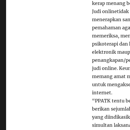
kerap menang b
Judi onlinetidak
menerapkan sank
pemahaman agama
memeriksa, mend
psikoterapi dan 
elektronik maup
penangkapan/p
judi online. Ke
memang amat me
untuk mengakses
internet.
“PPATK tentu b
berikan sejumla
yang diindikasik
simultan laksana