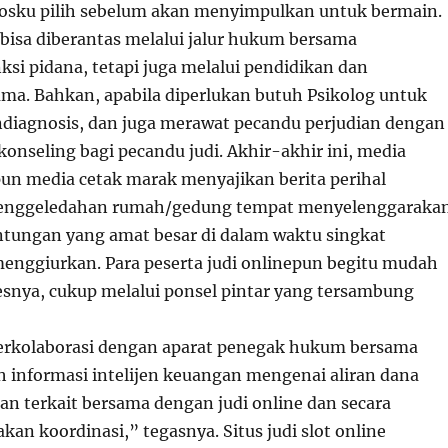
osku pilih sebelum akan menyimpulkan untuk bermain.
 bisa diberantas melalui jalur hukum bersama
si pidana, tetapi juga melalui pendidikan dan
. Bahkan, apabila diperlukan butuh Psikolog untuk
iagnosis, dan juga merawat pecandu perjudian dengan
konseling bagi pecandu judi. Akhir-akhir ini, media
un media cetak marak menyajikan berita perihal
enggeledahan rumah/gedung tempat menyelenggaraka
untungan yang amat besar di dalam waktu singkat
nggiurkan. Para peserta judi onlinepun begitu mudah
nya, cukup melalui ponsel pintar yang tersambung
erkolaborasi dengan aparat penegak hukum bersama
h informasi intelijen keuangan mengenai aliran dana
an terkait bersama dengan judi online dan secara
kan koordinasi,” tegasnya. Situs judi slot online