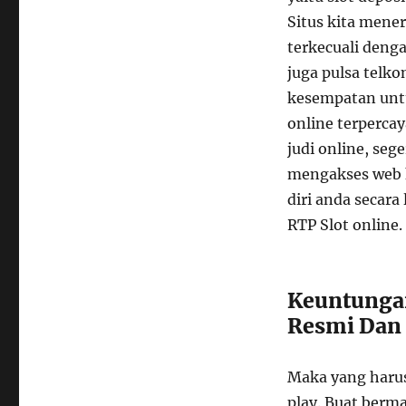
Situs kita mene
terkecuali deng
juga pulsa telko
kesempatan untu
online terperca
judi online, seg
mengakses web k
diri anda secar
RTP Slot online.
Keuntungan
Resmi Dan
Maka yang harus
play. Buat berma