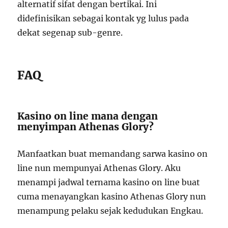
alternatif sifat dengan bertikai. Ini
didefinisikan sebagai kontak yg lulus pada
dekat segenap sub-genre.
FAQ
Kasino on line mana dengan
menyimpan Athenas Glory?
Manfaatkan buat memandang sarwa kasino on
line nun mempunyai Athenas Glory. Aku
menampi jadwal ternama kasino on line buat
cuma menayangkan kasino Athenas Glory nun
menampung pelaku sejak kedudukan Engkau.