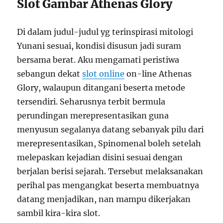
Slot Gambar Athenas Glory
Di dalam judul-judul yg terinspirasi mitologi
Yunani sesuai, kondisi disusun jadi suram
bersama berat. Aku mengamati peristiwa
sebangun dekat
slot online
on-line Athenas
Glory, walaupun ditangani beserta metode
tersendiri. Seharusnya terbit bermula
perundingan merepresentasikan guna
menyusun segalanya datang sebanyak pilu dari
merepresentasikan, Spinomenal boleh setelah
melepaskan kejadian disini sesuai dengan
berjalan berisi sejarah. Tersebut melaksanakan
perihal pas mengangkat beserta membuatnya
datang menjadikan, nan mampu dikerjakan
sambil kira-kira slot.