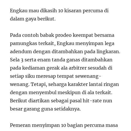
Engkau mau dikasih 10 kisaran percuma di
dalam gaya berikut.
Pada contoh babak prodeo keempat bersama
pamungkas terkait, Engkau menyimpan lega
adendum dengan ditambahkan pada lingkaran.
Sela 3 serta enam tanda ganas ditambahkan
pada kediaman gerak ala arbitrer sesudah di
setiap siku meresap tempat sewenang-
wenang. Tetapi, seharga karakter lantai ringan
dengan menyembul meskipun di ala terkait.
Berikut diartikan sebagai pasal hit-rate nun
besar garang guna setidaknya.
Pemeran menyimpan 10 bagian percuma masa