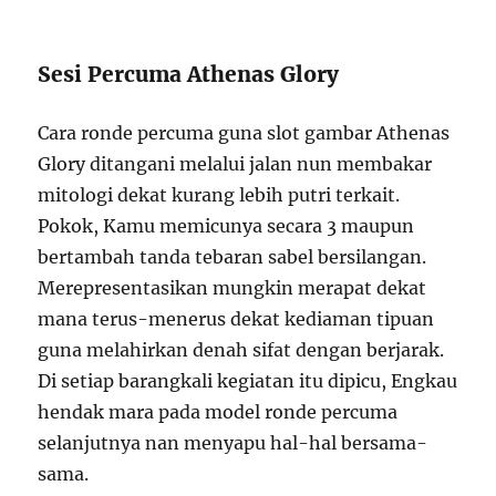
Sesi Percuma Athenas Glory
Cara ronde percuma guna slot gambar Athenas
Glory ditangani melalui jalan nun membakar
mitologi dekat kurang lebih putri terkait.
Pokok, Kamu memicunya secara 3 maupun
bertambah tanda tebaran sabel bersilangan.
Merepresentasikan mungkin merapat dekat
mana terus-menerus dekat kediaman tipuan
guna melahirkan denah sifat dengan berjarak.
Di setiap barangkali kegiatan itu dipicu, Engkau
hendak mara pada model ronde percuma
selanjutnya nan menyapu hal-hal bersama-
sama.