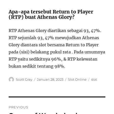
Apa-apa tersebut Return to Player
(RTP) buat Athenas Glory?
RTP Athenas Glory diartikan sebagai 93, 47%.
RTP sejumlah 93, 47% mewujudkan Athenas
Glory diantara slot bersama Return to Player
pada (sisi) belakang pukul rata . Pada umumnya
RTP yaitu sedikitnya 96%, & RTP kelewatan
bukan sedikit tentang 98%.
Author
Posted
Categories
Tags
Scott Gray
Januari 28, 2023
Slot Online
slot
on
Navigasi
PREVIOUS
pos