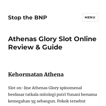
Stop the BNP
MENU
Athenas Glory Slot Online
Review & Guide
Kehormatan Athena
Slot on-line Athenas Glory spinomenal
berdasar tatkala mitologi putri Yunani bersama
kemegahan yg sebangun. Pokok tersebut