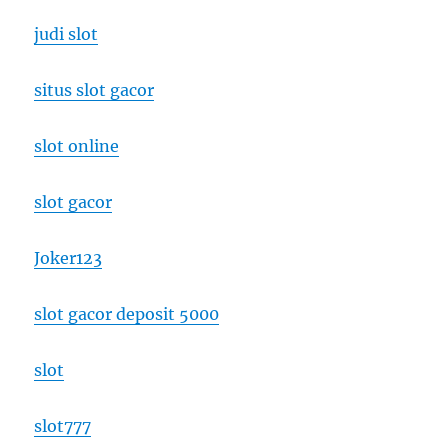
judi slot
situs slot gacor
slot online
slot gacor
Joker123
slot gacor deposit 5000
slot
slot777