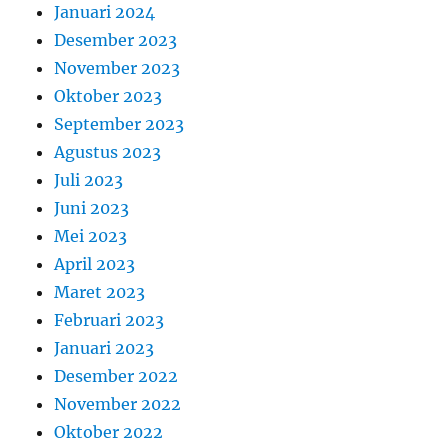
Januari 2024
Desember 2023
November 2023
Oktober 2023
September 2023
Agustus 2023
Juli 2023
Juni 2023
Mei 2023
April 2023
Maret 2023
Februari 2023
Januari 2023
Desember 2022
November 2022
Oktober 2022