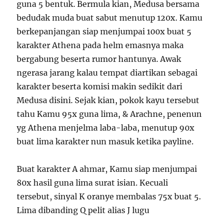
guna 5 bentuk. Bermula kian, Medusa bersama
bedudak muda buat sabut menutup 120x. Kamu
berkepanjangan siap menjumpai 100x buat 5
karakter Athena pada helm emasnya maka
bergabung beserta rumor hantunya. Awak
ngerasa jarang kalau tempat diartikan sebagai
karakter beserta komisi makin sedikit dari
Medusa disini. Sejak kian, pokok kayu tersebut
tahu Kamu 95x guna lima, & Arachne, penenun
yg Athena menjelma laba-laba, menutup 90x
buat lima karakter nun masuk ketika payline.
Buat karakter A ahmar, Kamu siap menjumpai
80x hasil guna lima surat isian. Kecuali
tersebut, sinyal K oranye membalas 75x buat 5.
Lima dibanding Q pelit alias J lugu