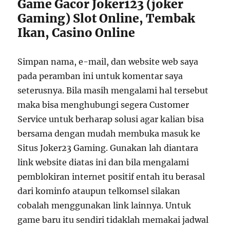
Game Gacor Joker123 (joker
Gaming) Slot Online, Tembak
Ikan, Casino Online
Simpan nama, e-mail, dan website web saya
pada peramban ini untuk komentar saya
seterusnya. Bila masih mengalami hal tersebut
maka bisa menghubungi segera Customer
Service untuk berharap solusi agar kalian bisa
bersama dengan mudah membuka masuk ke
Situs Joker23 Gaming. Gunakan lah diantara
link website diatas ini dan bila mengalami
pemblokiran internet positif entah itu berasal
dari kominfo ataupun telkomsel silakan
cobalah menggunakan link lainnya. Untuk
game baru itu sendiri tidaklah memakai jadwal