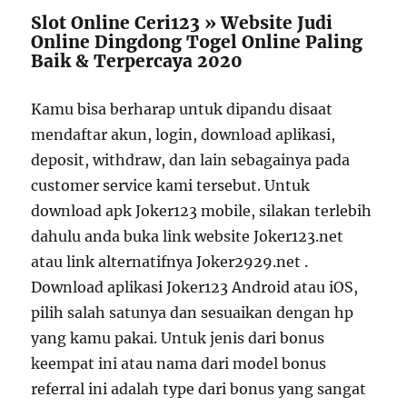
Slot Online Ceri123 » Website Judi
Online Dingdong Togel Online Paling
Baik & Terpercaya 2020
Kamu bisa berharap untuk dipandu disaat
mendaftar akun, login, download aplikasi,
deposit, withdraw, dan lain sebagainya pada
customer service kami tersebut. Untuk
download apk Joker123 mobile, silakan terlebih
dahulu anda buka link website Joker123.net
atau link alternatifnya Joker2929.net .
Download aplikasi Joker123 Android atau iOS,
pilih salah satunya dan sesuaikan dengan hp
yang kamu pakai. Untuk jenis dari bonus
keempat ini atau nama dari model bonus
referral ini adalah type dari bonus yang sangat