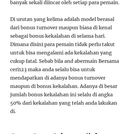
banyak sekali diincar oleh setiap para pemain.
Di urutan yang kelima adalah model berasal
dari bonus turnover maupun biasa di kenal
sebagai bonus kekalahan di selama hari.
Dimana disini para pemain tidak perlu takut
untuk bisa mengalami ada kekalahan yang
cukup fatal. Sebab bila and abermain Bersama
ceri123 maka anda selalu bisa untuk
mendapatkan di adanya bonus turnover
maupun di bonus kekalahan. Adanya di besar
jumlah bonus kekalahan ini selalu di angka
50% dari kekalahan yang telah anda lakukan
di.