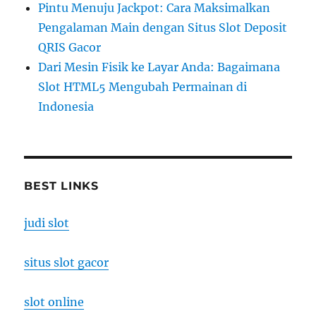
Pintu Menuju Jackpot: Cara Maksimalkan
Pengalaman Main dengan Situs Slot Deposit
QRIS Gacor
Dari Mesin Fisik ke Layar Anda: Bagaimana
Slot HTML5 Mengubah Permainan di
Indonesia
BEST LINKS
judi slot
situs slot gacor
slot online