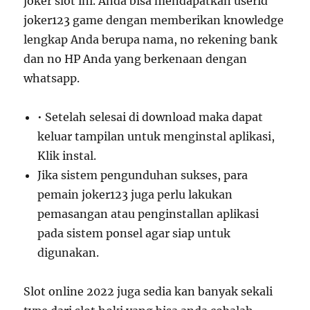
joker slot ini. Anda bisa mendapatkan userid
joker123 game dengan memberikan knowledge
lengkap Anda berupa nama, no rekening bank
dan no HP Anda yang berkenaan dengan
whatsapp.
• Setelah selesai di download maka dapat
keluar tampilan untuk menginstal aplikasi,
Klik instal.
Jika sistem pengunduhan sukses, para
pemain joker123 juga perlu lakukan
pemasangan atau penginstallan aplikasi
pada sistem ponsel agar siap untuk
digunakan.
Slot online 2022 juga sedia kan banyak sekali