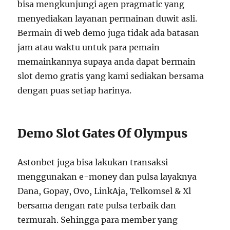
bisa mengkunjungi agen pragmatic yang
menyediakan layanan permainan duwit asli.
Bermain di web demo juga tidak ada batasan
jam atau waktu untuk para pemain
memainkannya supaya anda dapat bermain
slot demo gratis yang kami sediakan bersama
dengan puas setiap harinya.
Demo Slot Gates Of Olympus
Astonbet juga bisa lakukan transaksi
menggunakan e-money dan pulsa layaknya
Dana, Gopay, Ovo, LinkAja, Telkomsel & Xl
bersama dengan rate pulsa terbaik dan
termurah. Sehingga para member yang