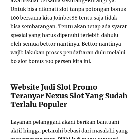
awal sesuai bersama sekurang-kurangnya.
Untuk bisa nikmati slot tanpa potongan bonus
100 bersama kita Joinbet88 tentu saja tidak
bisa sembarangan. Tentu akan tetap ada syarat
spesial yang harus dipenuhi terlebih dahulu
oleh semua bettor nantinya. Bettor nantinya
wajib lakukan proses pendaftaran dulu melalui
bo slot bonus 100 persen kita ini.
Website Judi Slot Promo
Teranyar Nexus Slot Yang Sudah
Terlalu Populer
Layanan pelanggani akani berikan bantuani
aktif hingga petaruhi bebasi dari masalahi yang