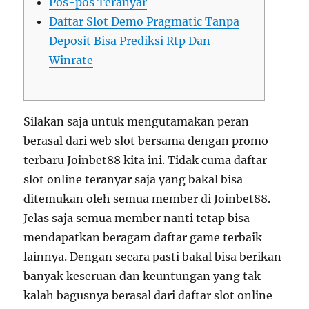
Pos-pos Teranyar
Daftar Slot Demo Pragmatic Tanpa
Deposit Bisa Prediksi Rtp Dan
Winrate
Silakan saja untuk mengutamakan peran
berasal dari web slot bersama dengan promo
terbaru Joinbet88 kita ini. Tidak cuma daftar
slot online teranyar saja yang bakal bisa
ditemukan oleh semua member di Joinbet88.
Jelas saja semua member nanti tetap bisa
mendapatkan beragam daftar game terbaik
lainnya. Dengan secara pasti bakal bisa berikan
banyak keseruan dan keuntungan yang tak
kalah bagusnya berasal dari daftar slot online