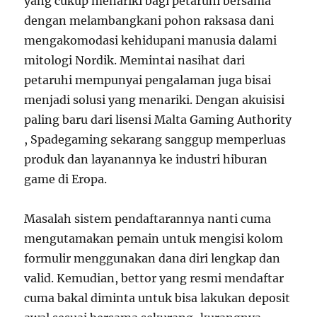
yang cukup menariki bagi petaruhi bersama
dengan melambangkani pohon raksasa dani
mengakomodasi kehidupani manusia dalami
mitologi Nordik. Memintai nasihat dari
petaruhi mempunyai pengalaman juga bisai
menjadi solusi yang menariki. Dengan akuisisi
paling baru dari lisensi Malta Gaming Authority
, Spadegaming sekarang sanggup memperluas
produk dan layanannya ke industri hiburan
game di Eropa.
Masalah sistem pendaftarannya nanti cuma
mengutamakan pemain untuk mengisi kolom
formulir menggunakan dana diri lengkap dan
valid. Kemudian, bettor yang resmi mendaftar
cuma bakal diminta untuk bisa lakukan deposit