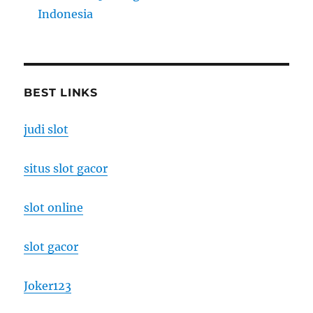
Indonesia
BEST LINKS
judi slot
situs slot gacor
slot online
slot gacor
Joker123