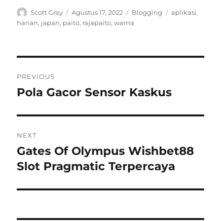
Author
Posted
Categories
Tags
Scott Gray
Agustus 17, 2022
Blogging
aplikasi
,
on
harian
,
japan
,
paito
,
rajapaito
,
warna
Navigasi
PREVIOUS
pos
Pola Gacor Sensor Kaskus
Previous
post:
NEXT
Gates Of Olympus Wishbet88
Next
post:
Slot Pragmatic Terpercaya