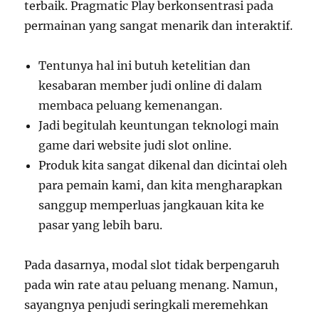
terbaik. Pragmatic Play berkonsentrasi pada
permainan yang sangat menarik dan interaktif.
Tentunya hal ini butuh ketelitian dan
kesabaran member judi online di dalam
membaca peluang kemenangan.
Jadi begitulah keuntungan teknologi main
game dari website judi slot online.
Produk kita sangat dikenal dan dicintai oleh
para pemain kami, dan kita mengharapkan
sanggup memperluas jangkauan kita ke
pasar yang lebih baru.
Pada dasarnya, modal slot tidak berpengaruh
pada win rate atau peluang menang. Namun,
sayangnya penjudi seringkali meremehkan