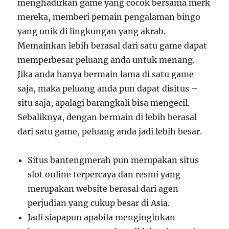
menghadirkan game yang cocok bersama merk
mereka, memberi pemain pengalaman bingo
yang unik di lingkungan yang akrab.
Memainkan lebih berasal dari satu game dapat
memperbesar peluang anda untuk menang.
Jika anda hanya bermain lama di satu game
saja, maka peluang anda pun dapat disitus –
situ saja, apalagi barangkali bisa mengecil.
Sebaliknya, dengan bermain di lebih berasal
dari satu game, peluang anda jadi lebih besar.
Situs bantengmerah pun merupakan situs
slot online terpercaya dan resmi yang
merupakan website berasal dari agen
perjudian yang cukup besar di Asia.
Jadi siapapun apabila menginginkan