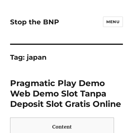
Stop the BNP
MENU
Tag:
japan
Pragmatic Play Demo
Web Demo Slot Tanpa
Deposit Slot Gratis Online
Content