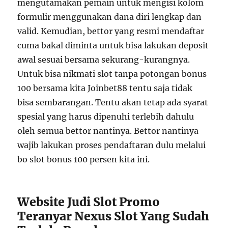
mengutamakan pemain untuk mengisi kolom
formulir menggunakan dana diri lengkap dan
valid. Kemudian, bettor yang resmi mendaftar
cuma bakal diminta untuk bisa lakukan deposit
awal sesuai bersama sekurang-kurangnya.
Untuk bisa nikmati slot tanpa potongan bonus
100 bersama kita Joinbet88 tentu saja tidak
bisa sembarangan. Tentu akan tetap ada syarat
spesial yang harus dipenuhi terlebih dahulu
oleh semua bettor nantinya. Bettor nantinya
wajib lakukan proses pendaftaran dulu melalui
bo slot bonus 100 persen kita ini.
Website Judi Slot Promo
Teranyar Nexus Slot Yang Sudah