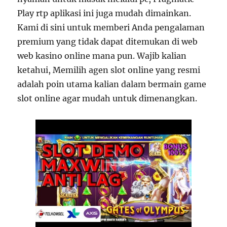
Play rtp aplikasi ini juga mudah dimainkan.
Kami di sini untuk memberi Anda pengalaman
premium yang tidak dapat ditemukan di web
web kasino online mana pun. Wajib kalian
ketahui, Memilih agen slot online yang resmi
adalah poin utama kalian dalam bermain game
slot online agar mudah untuk dimenangkan.