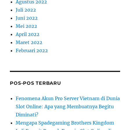
Agustus 2022
Juli 2022
Juni 2022
Mei 2022
April 2022
Maret 2022
Februari 2022
POS-POS TERBARU
Fenomena Akun Pro Server Vietnam di Dunia
Slot Online: Apa yang Membuatnya Begitu
Diminati?
Mengapa Spadegaming Brothers Kingdom