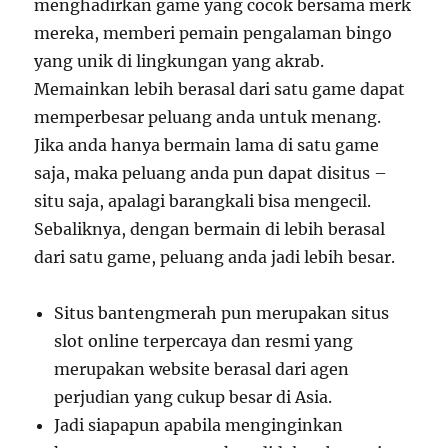
menghadirkan game yang cocok bersama merk
mereka, memberi pemain pengalaman bingo
yang unik di lingkungan yang akrab.
Memainkan lebih berasal dari satu game dapat
memperbesar peluang anda untuk menang.
Jika anda hanya bermain lama di satu game
saja, maka peluang anda pun dapat disitus –
situ saja, apalagi barangkali bisa mengecil.
Sebaliknya, dengan bermain di lebih berasal
dari satu game, peluang anda jadi lebih besar.
Situs bantengmerah pun merupakan situs
slot online terpercaya dan resmi yang
merupakan website berasal dari agen
perjudian yang cukup besar di Asia.
Jadi siapapun apabila menginginkan