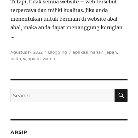
Tetapi, tidak semua website – web tersebut
terpercaya dan miliki kualitas. Jika anda
menentukan untuk bermain di website abal –
abal, maka anda dapat menanggung kerugian.
…
Posted
Categories
Tags
Agustus 17, 2022
Blogging
aplikasi
,
harian
,
japan
,
on
paito
,
rajapaito
,
warna
SE
Search
for:
ARSIP