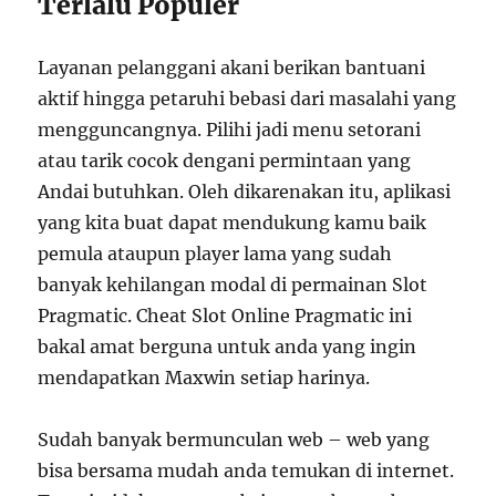
Terlalu Populer
Layanan pelanggani akani berikan bantuani
aktif hingga petaruhi bebasi dari masalahi yang
mengguncangnya. Pilihi jadi menu setorani
atau tarik cocok dengani permintaan yang
Andai butuhkan. Oleh dikarenakan itu, aplikasi
yang kita buat dapat mendukung kamu baik
pemula ataupun player lama yang sudah
banyak kehilangan modal di permainan Slot
Pragmatic. Cheat Slot Online Pragmatic ini
bakal amat berguna untuk anda yang ingin
mendapatkan Maxwin setiap harinya.
Sudah banyak bermunculan web – web yang
bisa bersama mudah anda temukan di internet.