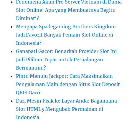
Fenomena Akun Pro Server Vietnam di Dunia
Slot Online: Apa yang Membuatnya Begitu
Diminati?
Mengapa Spadegaming Brothers Kingdom
Jadi Favorit Banyak Pemain Slot Online di
Indonesia?
Ganapati Gacor: Benarkah Provider Slot Ini
Jadi Pilihan Tepat untuk Petualangan
Bermainmu?
Pintu Menuju Jackpot: Cara Maksimalkan
Pengalaman Main dengan Situs Slot Deposit
QRIS Gacor
Dari Mesin Fisik ke Layar Anda: Bagaimana
Slot HTML5 Mengubah Permainan di
Indonesia