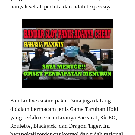
banyak sekali pecinta dan udah terpercaya.
Bandar live casino pakai Dana juga datang
didalam bermacam jenis Game Taruhan Hoki
yang terlalu seru antaranya Baccarat, Sic BO,
Roulette, Blackjack, dan Dragon Tiger. Ini
barangkali terdengar konyol dan tidak rasional,