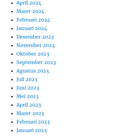
April 2024
Maret 2024
Februari 2024
Januari 2024
Desember 2023
November 2023
Oktober 2023
September 2023
Agustus 2023
Juli 2023
Juni 2023
Mei 2023
April 2023
Maret 2023
Februari 2023
Januari 2023