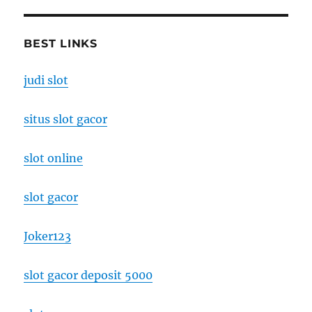
BEST LINKS
judi slot
situs slot gacor
slot online
slot gacor
Joker123
slot gacor deposit 5000