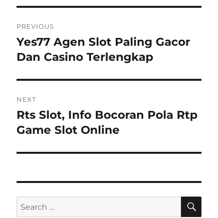
Navigasi
PREVIOUS
pos
Yes77 Agen Slot Paling Gacor
Previous
post:
Dan Casino Terlengkap
NEXT
Rts Slot, Info Bocoran Pola Rtp
Next
post:
Game Slot Online
SE
Search
for: