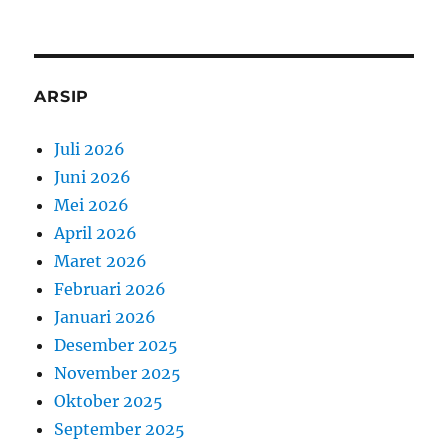
ARSIP
Juli 2026
Juni 2026
Mei 2026
April 2026
Maret 2026
Februari 2026
Januari 2026
Desember 2025
November 2025
Oktober 2025
September 2025