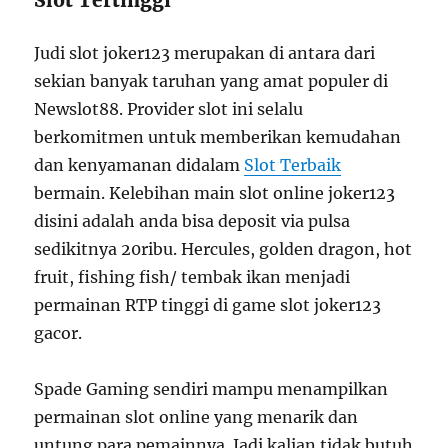
Judi slot joker123 merupakan di antara dari
sekian banyak taruhan yang amat populer di
Newslot88. Provider slot ini selalu
berkomitmen untuk memberikan kemudahan
dan kenyamanan didalam
Slot Terbaik
bermain. Kelebihan main slot online joker123
disini adalah anda bisa deposit via pulsa
sedikitnya 20ribu. Hercules, golden dragon, hot
fruit, fishing fish/ tembak ikan menjadi
permainan RTP tinggi di game slot joker123
gacor.
Spade Gaming sendiri mampu menampilkan
permainan slot online yang menarik dan
untung para pemainnya. Jadi kalian tidak butuh