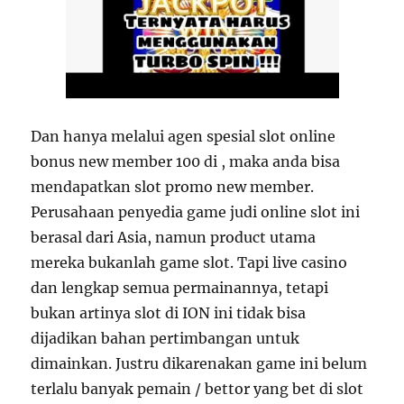
Dan hanya melalui agen spesial slot online
bonus new member 100 di , maka anda bisa
mendapatkan slot promo new member.
Perusahaan penyedia game judi online slot ini
berasal dari Asia, namun product utama
mereka bukanlah game slot. Tapi live casino
dan lengkap semua permainannya, tetapi
bukan artinya slot di ION ini tidak bisa
dijadikan bahan pertimbangan untuk
dimainkan. Justru dikarenakan game ini belum
terlalu banyak pemain / bettor yang bet di slot