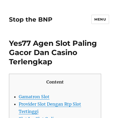
Stop the BNP
MENU
Yes77 Agen Slot Paling
Gacor Dan Casino
Terlengkap
Content
Gamatron Slot
Provider Slot Dengan Rtp Slot
Tertinggi