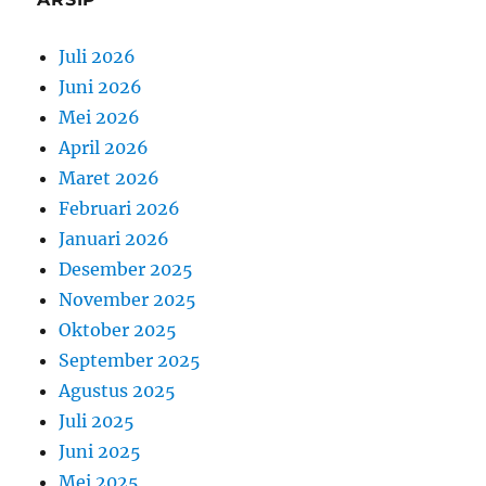
Juli 2026
Juni 2026
Mei 2026
April 2026
Maret 2026
Februari 2026
Januari 2026
Desember 2025
November 2025
Oktober 2025
September 2025
Agustus 2025
Juli 2025
Juni 2025
Mei 2025