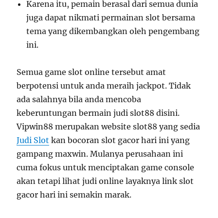
Karena itu, pemain berasal dari semua dunia
juga dapat nikmati permainan slot bersama
tema yang dikembangkan oleh pengembang
ini.
Semua game slot online tersebut amat
berpotensi untuk anda meraih jackpot. Tidak
ada salahnya bila anda mencoba
keberuntungan bermain judi slot88 disini.
Vipwin88 merupakan website slot88 yang sedia
Judi Slot
kan bocoran slot gacor hari ini yang
gampang maxwin. Mulanya perusahaan ini
cuma fokus untuk menciptakan game console
akan tetapi lihat judi online layaknya link slot
gacor hari ini semakin marak.