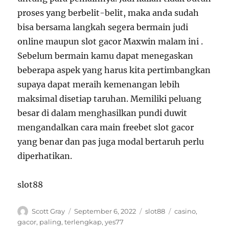
proses yang berbelit-belit, maka anda sudah
bisa bersama langkah segera bermain judi
online maupun slot gacor Maxwin malam ini .
Sebelum bermain kamu dapat menegaskan
beberapa aspek yang harus kita pertimbangkan
supaya dapat meraih kemenangan lebih
maksimal disetiap taruhan. Memiliki peluang
besar di dalam menghasilkan pundi duwit
mengandalkan cara main freebet slot gacor
yang benar dan pas juga modal bertaruh perlu
diperhatikan.
slot88
Author
Posted
Categories
Tags
Scott Gray
September 6, 2022
slot88
casino
,
on
gacor
,
paling
,
terlengkap
,
yes77