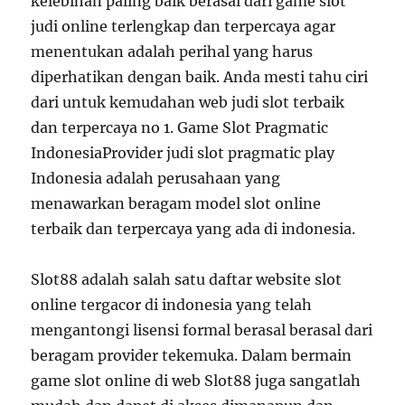
kelebihan paling baik berasal dari game slot
judi online terlengkap dan terpercaya agar
menentukan adalah perihal yang harus
diperhatikan dengan baik. Anda mesti tahu ciri
dari untuk kemudahan web judi slot terbaik
dan terpercaya no 1. Game Slot Pragmatic
IndonesiaProvider judi slot pragmatic play
Indonesia adalah perusahaan yang
menawarkan beragam model slot online
terbaik dan terpercaya yang ada di indonesia.
Slot88 adalah salah satu daftar website slot
online tergacor di indonesia yang telah
mengantongi lisensi formal berasal berasal dari
beragam provider tekemuka. Dalam bermain
game slot online di web Slot88 juga sangatlah