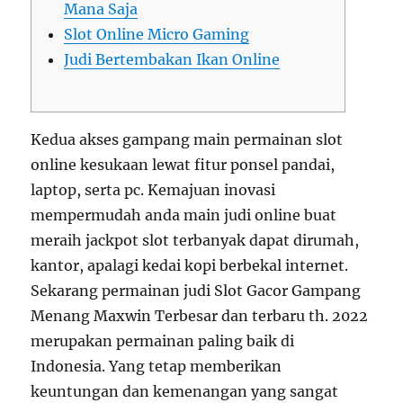
Mana Saja
Slot Online Micro Gaming
Judi Bertembakan Ikan Online
Kedua akses gampang main permainan slot
online kesukaan lewat fitur ponsel pandai,
laptop, serta pc. Kemajuan inovasi
mempermudah anda main judi online buat
meraih jackpot slot terbanyak dapat dirumah,
kantor, apalagi kedai kopi berbekal internet.
Sekarang permainan judi Slot Gacor Gampang
Menang Maxwin Terbesar dan terbaru th. 2022
merupakan permainan paling baik di
Indonesia. Yang tetap memberikan
keuntungan dan kemenangan yang sangat