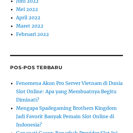
Juni 2022
Mei 2022
April 2022
Maret 2022
Februari 2022
POS-POS TERBARU
Fenomena Akun Pro Server Vietnam di Dunia
Slot Online: Apa yang Membuatnya Begitu
Diminati?
Mengapa Spadegaming Brothers Kingdom
Jadi Favorit Banyak Pemain Slot Online di
Indonesia?