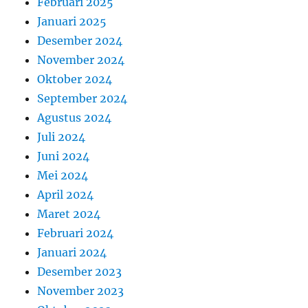
Februari 2025
Januari 2025
Desember 2024
November 2024
Oktober 2024
September 2024
Agustus 2024
Juli 2024
Juni 2024
Mei 2024
April 2024
Maret 2024
Februari 2024
Januari 2024
Desember 2023
November 2023