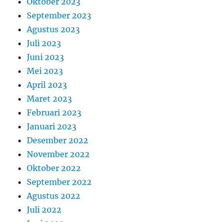
Oktober 2023
September 2023
Agustus 2023
Juli 2023
Juni 2023
Mei 2023
April 2023
Maret 2023
Februari 2023
Januari 2023
Desember 2022
November 2022
Oktober 2022
September 2022
Agustus 2022
Juli 2022