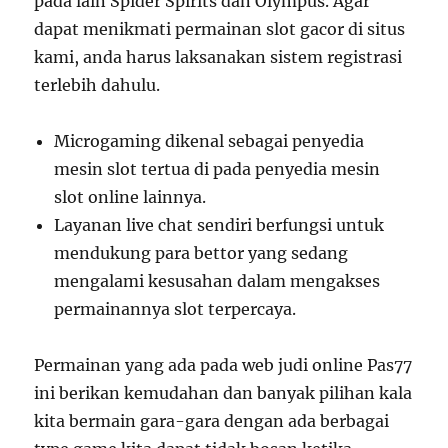
pada lain Spider Spirits dan Olympus. Agar
dapat menikmati permainan slot gacor di situs
kami, anda harus laksanakan sistem registrasi
terlebih dahulu.
Microgaming dikenal sebagai penyedia
mesin slot tertua di pada penyedia mesin
slot online lainnya.
Layanan live chat sendiri berfungsi untuk
mendukung para bettor yang sedang
mengalami kesusahan dalam mengakses
permainannya slot terpercaya.
Permainan yang ada pada web judi online Pas77
ini berikan kemudahan dan banyak pilihan kala
kita bermain gara-gara dengan ada berbagai