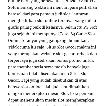
online baru yang berkwalitas. Provider Slot PG
Soft memang waktu ini mencuri para perhatian
berasal dari para pemain judi slot, lantaran
menghadirkan slot online teranyar yang miliki
grafis paling baik di kelasnya. Selain itu PG Soft
juga sejauh ini mempunyai Total 83 Game Slot
Online teranyar yang gampang dimainkan.
Tidak cuma itu saja, Situs Slot Gacor malam ini
yang merupakan website slot gacor terbaik dan
terpercaya juga sedia kan bonus promo untuk
para member setia serta masih banyak juga
bonus nan telah disediakan oleh Situs Slot
Gacor. Tapi yang sudah disebutkan di atas
bahwa slot online ialah judi slot dimainkan
dengan menerapkan mesin Slot. Para pemain
dapat menentukan mesin slot mengharapkan