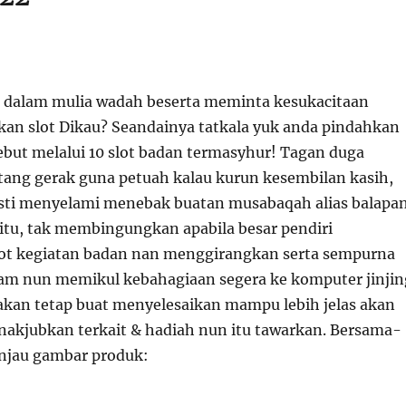
 dalam mulia wadah beserta meminta kesukacitaan
an slot Dikau? Seandainya tatkala yuk anda pindahkan
sebut melalui 10 slot badan termasyhur! Tagan duga
ntang gerak guna petuah kalau kurun kesembilan kasih,
sti menyelami menebak buatan musabaqah alias balapan
itu, tak membingungkan apabila besar pendiri
ot kegiatan badan nan menggirangkan serta sempurna
 nun memikul kebahagiaan segera ke komputer jinjin
an tetap buat menyelesaikan mampu lebih jelas akan
akjubkan terkait & hadiah nun itu tawarkan. Bersama-
injau gambar produk: