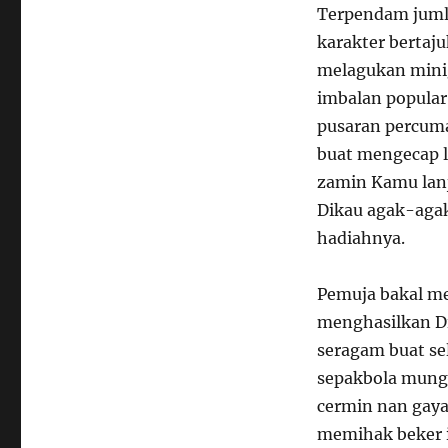
Terpendam juml
karakter bertaju
melagukan mini
imbalan popula
pusaran percuma
buat mengecap 
zamin Kamu lanj
Dikau agak-agak
hadiahnya.
Pemuja bakal me
menghasilkan Di
seragam buat sel
sepakbola mungk
cermin nan gaya
memihak beker 