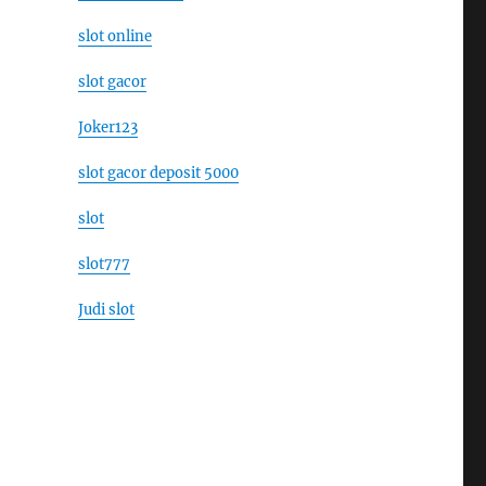
slot online
slot gacor
Joker123
slot gacor deposit 5000
slot
slot777
Judi slot