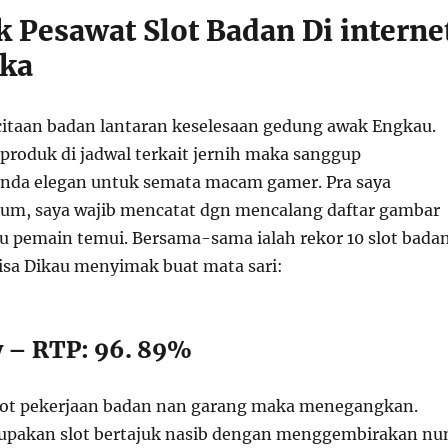
k Pesawat Slot Badan Di interne
ka
itaan badan lantaran keselesaan gedung awak Engkau.
produk di jadwal terkait jernih maka sanggup
nda elegan untuk semata macam gamer. Pra saya
um, saya wajib mencatat dgn mencalang daftar gambar
u pemain temui. Bersama-sama ialah rekor 10 slot bada
sa Dikau menyimak buat mata sari:
 – RTP: 96. 89%
lot pekerjaan badan nan garang maka menegangkan.
upakan slot bertajuk nasib dengan menggembirakan nu