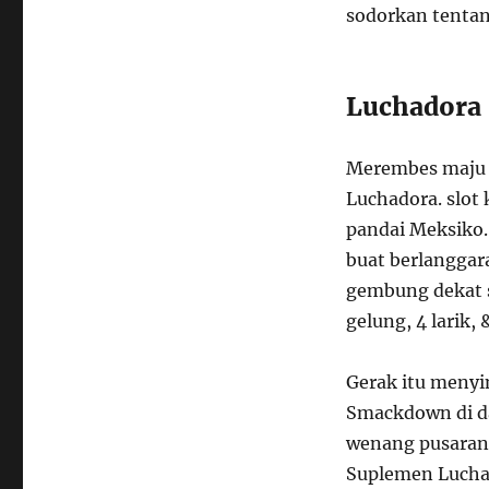
sodorkan tentan
Luchadora 
Merembes maju c
Luchadora. slot
pandai Meksiko.
buat berlangg
gembung dekat s
gelung, 4 larik,
Gerak itu menyi
Smackdown di d
wenang pusaran
Suplemen Lucha