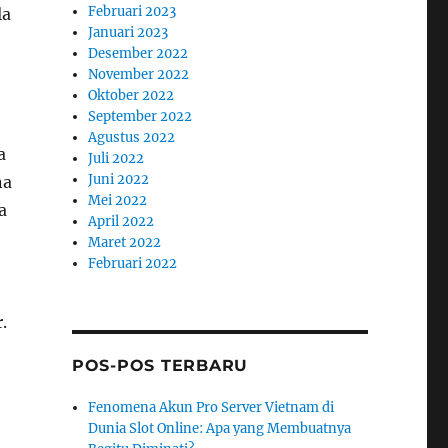
Februari 2023
la
Januari 2023
Desember 2022
November 2022
Oktober 2022
September 2022
Agustus 2022
a
Juli 2022
Juni 2022
na
Mei 2022
a
April 2022
Maret 2022
Februari 2022
.
POS-POS TERBARU
Fenomena Akun Pro Server Vietnam di
Dunia Slot Online: Apa yang Membuatnya