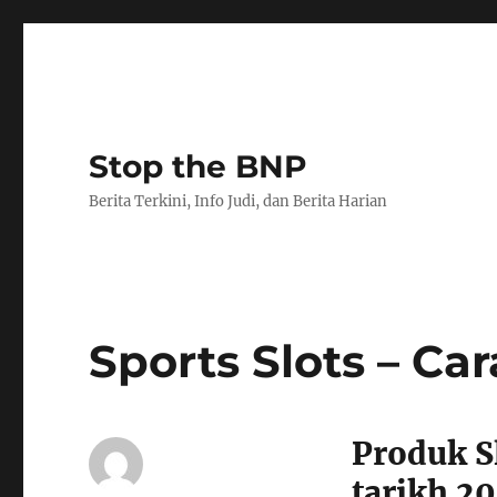
Stop the BNP
Berita Terkini, Info Judi, dan Berita Harian
Sports Slots – Ca
Produk Sl
tarikh 2