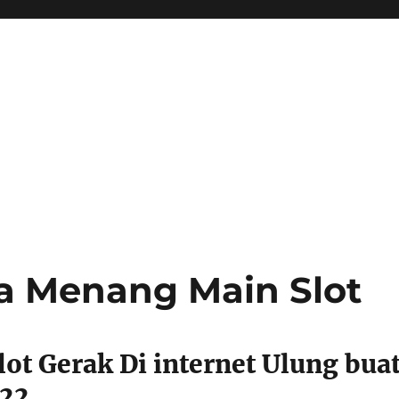
ra Menang Main Slot
ot Gerak Di internet Ulung bua
022