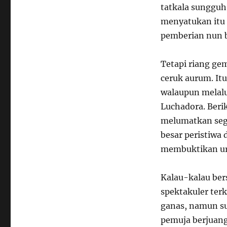
tatkala sunggu
menyatukan itu 
pemberian nun 
Tetapi riang gem
ceruk aurum. It
walaupun melalu
Luchadora. Beri
melumatkan sege
besar peristiwa
membuktikan ur
Kalau-kalau ber
spektakuler ter
ganas, namun s
pemuja berjuan