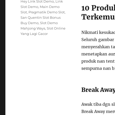
Hey Link Slot Demo
,
Link
10 Produ
Slot Demo
,
Main Demo
Slot
,
Pragmatik Demo Slot
,
Terkemu
San Quentin Slot Bonus
Buy Demo
,
Slot Demo
Mahjong Ways
,
Slot Online
Nikmati kesukac
Yang Lagi Gacor
Seluruh gambar 
menyerahkan ta
menetapkan aur
produk nan tent
sempurna nan bi
Break Away
Awak tiba dgn s
Break Away mer