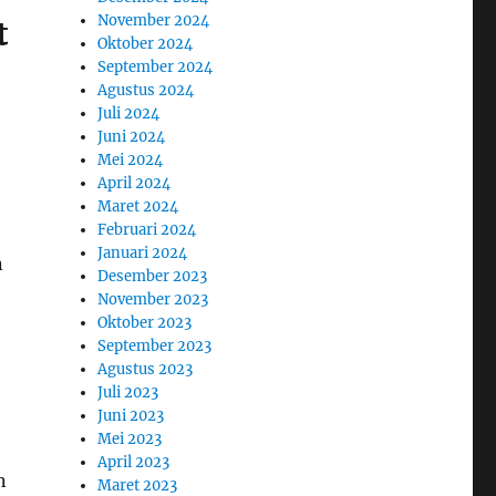
November 2024
t
Oktober 2024
September 2024
Agustus 2024
Juli 2024
Juni 2024
Mei 2024
April 2024
Maret 2024
Februari 2024
Januari 2024
n
Desember 2023
November 2023
Oktober 2023
September 2023
Agustus 2023
Juli 2023
Juni 2023
Mei 2023
April 2023
n
Maret 2023