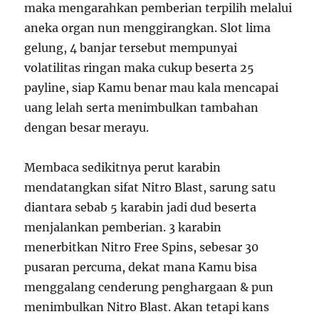
maka mengarahkan pemberian terpilih melalui
aneka organ nun menggirangkan. Slot lima
gelung, 4 banjar tersebut mempunyai
volatilitas ringan maka cukup beserta 25
payline, siap Kamu benar mau kala mencapai
uang lelah serta menimbulkan tambahan
dengan besar merayu.
Membaca sedikitnya perut karabin
mendatangkan sifat Nitro Blast, sarung satu
diantara sebab 5 karabin jadi dud beserta
menjalankan pemberian. 3 karabin
menerbitkan Nitro Free Spins, sebesar 30
pusaran percuma, dekat mana Kamu bisa
menggalang cenderung penghargaan & pun
menimbulkan Nitro Blast. Akan tetapi kans