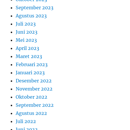
September 2023
Agustus 2023
Juli 2023
Juni 2023
Mei 2023
April 2023
Maret 2023
Februari 2023
Januari 2023
Desember 2022
November 2022
Oktober 2022
September 2022
Agustus 2022
Juli 2022
Juni 2022