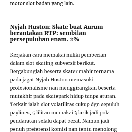
motor slot badan yang lain.
Nyjah Huston: Skate buat Aurum
berantakan RTP: sembilan
persepuluhan enam. 2%
Kerjakan cara memakai miliki pemberian
dalam slot skating subversif berikut.
Bergabunglah beserta skater mahir ternama
pada jagat Nyjah Huston memasuki
profesionalisme nan menggirangkan beserta
mutakhir pada skatepark hidup tanpa aturan.
Terkait ialah slot volatilitas cukup dgn sepuluh
paylines, 5 lilitan memakai 3 larik jadi pola
pendaratan selalu dapat berat. Namun jadi
penuh preferensi komisi nan tentu menolong