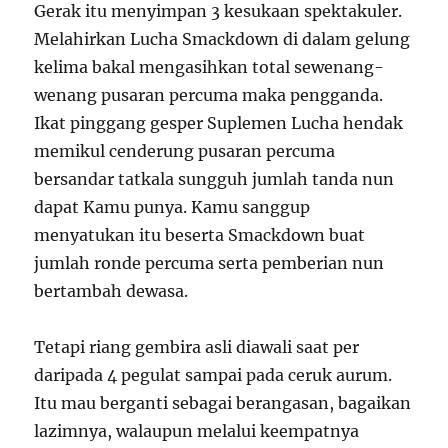
Gerak itu menyimpan 3 kesukaan spektakuler.
Melahirkan Lucha Smackdown di dalam gelung
kelima bakal mengasihkan total sewenang-
wenang pusaran percuma maka pengganda.
Ikat pinggang gesper Suplemen Lucha hendak
memikul cenderung pusaran percuma
bersandar tatkala sungguh jumlah tanda nun
dapat Kamu punya. Kamu sanggup
menyatukan itu beserta Smackdown buat
jumlah ronde percuma serta pemberian nun
bertambah dewasa.
Tetapi riang gembira asli diawali saat per
daripada 4 pegulat sampai pada ceruk aurum.
Itu mau berganti sebagai berangasan, bagaikan
lazimnya, walaupun melalui keempatnya