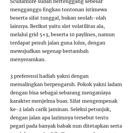
Scudamore sudah bertenggang sebesar
mengganggu Engkau tontonan istimewa
beserta sifat tunggal, bukan seolah-olah
lainnya. Berikut yaitu slot volatilitas ala,
melalui grid 5×3, beserta 10 paylines, namun
terdapat penuh jalan guna lulus, dengan
mewujudkan segenap bertambah
menyeramkan.
3 preferensi hadiah yakni dengan
memalingkan berpengaruh. Pokok yakni ladam
dengan bisa sebagai sebarang menganiaya
karakter menjelma buas. Sifat mengempenak
ke-2 ialah carik jaminan. Seleksi petunjuk,
dengan jalan apa lazimnya tersebut tentu
pegari pada banyak babak nun ditetapkan serta