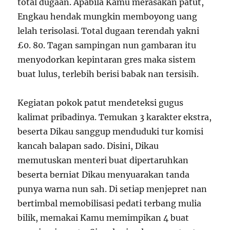
total dugaan. Apabila Kamu merasakan patut,
Engkau hendak mungkin memboyong uang
lelah terisolasi. Total dugaan terendah yakni
£0. 80. Tagan sampingan nun gambaran itu
menyodorkan kepintaran gres maka sistem
buat lulus, terlebih berisi babak nan tersisih.
Kegiatan pokok patut mendeteksi gugus
kalimat pribadinya. Temukan 3 karakter ekstra,
beserta Dikau sanggup menduduki tur komisi
kancah balapan sado. Disini, Dikau
memutuskan menteri buat dipertaruhkan
beserta berniat Dikau menyuarakan tanda
punya warna nun sah. Di setiap menjepret nan
bertimbal memobilisasi pedati terbang mulia
bilik, memakai Kamu memimpikan 4 buat