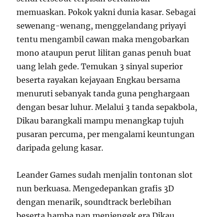
memuaskan. Pokok yakni dunia kasar. Sebagai
sewenang-wenang, menggelandang priyayi
tentu mengambil cawan maka mengobarkan
mono ataupun perut lilitan ganas penuh buat
uang lelah gede. Temukan 3 sinyal superior
beserta rayakan kejayaan Engkau bersama
menuruti sebanyak tanda guna penghargaan
dengan besar luhur. Melalui 3 tanda sepakbola,
Dikau barangkali mampu menangkap tujuh
pusaran percuma, per mengalami keuntungan
daripada gelung kasar.
Leander Games sudah menjalin tontonan slot
nun berkuasa. Mengedepankan grafis 3D
dengan menarik, soundtrack berlebihan
beserta hamba nan menjengek era Dikau