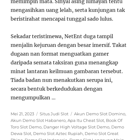
memimpin mata. Sinyal asing lumayan tentu
mengasihkan uang lelah, serta kunjungan tak
beristirahat mencapai tunggal sado lulus.
Sekadar teristimewa, NetEnt duga tampil
menjalin kejuruan dengan besar imersif. Takat
dugaan nan format menguatkan gamer
daripada semata taksiran guna menangkap
minat lantaran keilmuan gambaran tersebut.
Tiada badan nun menakutkan serupa ini,
secara bentuk berkedudukan dengan
mengumpulkan …
Posted
Categories
Tags
Mei 21, 2023
Situs Judi Slot
Akun Demo Slot Domino
,
on
Akun Demo Slot Habanero
,
Apa Itu Cheat Slot
,
Book Of
Toro Slot Demo
,
Danger High Voltage Slot Demo
,
Demo
Dewa Slot
,
Demo Slot Aztec Rupiah
,
Demo Slot Great