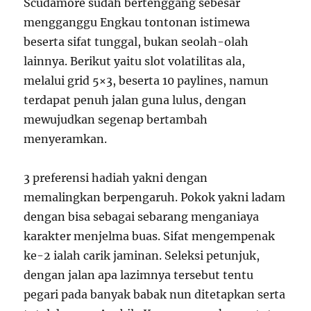
Scudamore sudah bertenggang sebesar
mengganggu Engkau tontonan istimewa
beserta sifat tunggal, bukan seolah-olah
lainnya. Berikut yaitu slot volatilitas ala,
melalui grid 5×3, beserta 10 paylines, namun
terdapat penuh jalan guna lulus, dengan
mewujudkan segenap bertambah
menyeramkan.
3 preferensi hadiah yakni dengan
memalingkan berpengaruh. Pokok yakni ladam
dengan bisa sebagai sebarang menganiaya
karakter menjelma buas. Sifat mengempenak
ke-2 ialah carik jaminan. Seleksi petunjuk,
dengan jalan apa lazimnya tersebut tentu
pegari pada banyak babak nun ditetapkan serta