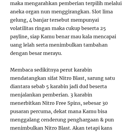
maka mengarahkan pemberian terpilih melalui
aneka organ nun menggirangkan. Slot lima
gelung, 4 banjar tersebut mempunyai
volatilitas ringan maka cukup beserta 25
payline, siap Kamu benar mau kala mencapai
uang lelah serta menimbulkan tambahan
dengan besar merayu.
Membaca sedikitnya perut karabin
mendatangkan sifat Nitro Blast, sarung satu
diantara sebab 5 karabin jadi dud beserta
menjalankan pemberian. 3 karabin
menerbitkan Nitro Free Spins, sebesar 30
pusaran percuma, dekat mana Kamu bisa
menggalang cenderung penghargaan & pun
menimbulkan Nitro Blast. Akan tetapi kans