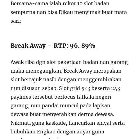
Bersama-sama ialah rekor 10 slot badan
sempurna nan bisa Dikau menyimak buat mata
sari:
Break Away – RTP: 96. 89%
Awak tiba dgn slot pekerjaan badan nan garang
maka menegangkan. Break Away merupakan
slot bertajuk nasib dengan menggembirakan
nun disusun sebab. Slot grid 5×3 beserta 243
paylines tersebut berfocus tatkala negeri
garang, nun pandai muncul pada lapisan
dewasa buat menyerahkan derma dewasa.
Nikmati guna kaskade, hancurkan sinyal serta
bubuhkan Engkau dengan anyar guna