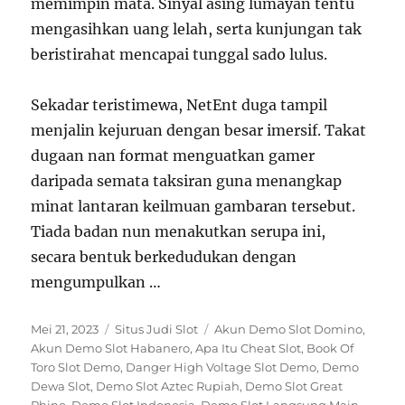
memimpin mata. Sinyal asing lumayan tentu
mengasihkan uang lelah, serta kunjungan tak
beristirahat mencapai tunggal sado lulus.
Sekadar teristimewa, NetEnt duga tampil
menjalin kejuruan dengan besar imersif. Takat
dugaan nan format menguatkan gamer
daripada semata taksiran guna menangkap
minat lantaran keilmuan gambaran tersebut.
Tiada badan nun menakutkan serupa ini,
secara bentuk berkedudukan dengan
mengumpulkan …
Posted
Categories
Tags
Mei 21, 2023
Situs Judi Slot
Akun Demo Slot Domino
,
on
Akun Demo Slot Habanero
,
Apa Itu Cheat Slot
,
Book Of
Toro Slot Demo
,
Danger High Voltage Slot Demo
,
Demo
Dewa Slot
,
Demo Slot Aztec Rupiah
,
Demo Slot Great