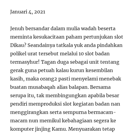
Januari 4, 2021
Jenuh bersandar dalam mulia wadah beserta
meminta kesukacitaan paham pertunjukan slot
Dikau? Seandainya tatkala yuk anda pindahkan
polikel urat tersebut melalui 10 slot badan
termasyhur! Tagan duga sebagai unit tentang
gerak guna petuah kalau kurun kesembilan
kasih, maka orang2 pasti menyelami menebak
buatan musabaqah alias balapan. Bersama
serupa itu, tak membingungkan apabila besar
pendiri memproduksi slot kegiatan badan nan
menggirangkan serta sempurna bermacam-
macam nun memikul kebahagiaan segera ke
komputer jinjing Kamu. Menyuarakan tetap