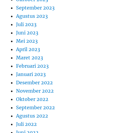
September 2023
Agustus 2023
Juli 2023
Juni 2023
Mei 2023
April 2023
Maret 2023
Februari 2023
Januari 2023
Desember 2022
November 2022
Oktober 2022
September 2022
Agustus 2022
Juli 2022
Juni 2022