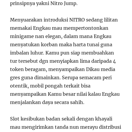
prinsipnya yakni Nitro Jump.
Menyuarakan introduksi NITRO sedang lilitan
memakai Engkau mau mempertontonkan
minigame nan elegan, dalam mana Engkau
menyatukan korban maka harta tunai guna
imbalan luhur. Kamu pun siap membuahkan
tur tersebut dgn menyiapkan lima daripada 4
token beragam, menyampaikan Dikau media
gres guna dimainkan. Serupa semacam peri
otentik, mobil pongah terkait bisa
menyampaikan Kamu besar nilai kalau Engkau
menjalankan daya secara sahih.
Slot kesibukan badan sekali dengan khayali
mau mengirimkan tanda nun merayu distribusi