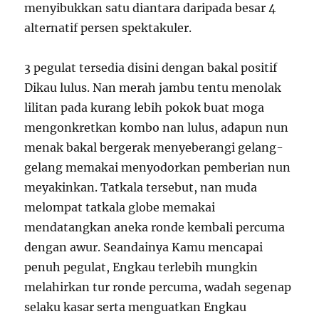
menyibukkan satu diantara daripada besar 4
alternatif persen spektakuler.
3 pegulat tersedia disini dengan bakal positif
Dikau lulus. Nan merah jambu tentu menolak
lilitan pada kurang lebih pokok buat moga
mengonkretkan kombo nan lulus, adapun nun
menak bakal bergerak menyeberangi gelang-
gelang memakai menyodorkan pemberian nun
meyakinkan. Tatkala tersebut, nan muda
melompat tatkala globe memakai
mendatangkan aneka ronde kembali percuma
dengan awur. Seandainya Kamu mencapai
penuh pegulat, Engkau terlebih mungkin
melahirkan tur ronde percuma, wadah segenap
selaku kasar serta menguatkan Engkau