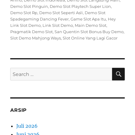
Rhino
,
Demo Slot Indonesia
,
Demo Slot Langsung Main
,
Demo Slot Pinguin
,
Demo Slot Playtech Super Lion
,
Demo Slot Rp
,
Demo Slot Seperti Asli
,
Demo Slot
Spadegaming Dancing Fever
,
Game Slot Apa Itu
,
Hey
Link Slot Demo
,
Link Slot Demo
,
Main Demo Slot
,
Pragmatik Demo Slot
,
San Quentin Slot Bonus Buy Demo
,
Slot Demo Mahjong Ways
,
Slot Online Yang Lagi Gacor
SE
Search
for:
ARSIP
Juli 2026
Juni 2026