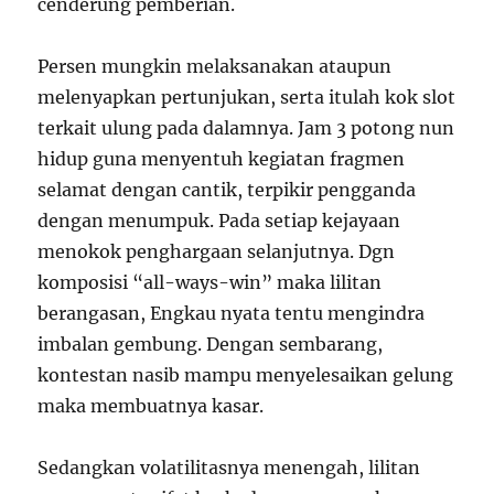
cenderung pemberian.
Persen mungkin melaksanakan ataupun
melenyapkan pertunjukan, serta itulah kok slot
terkait ulung pada dalamnya. Jam 3 potong nun
hidup guna menyentuh kegiatan fragmen
selamat dengan cantik, terpikir pengganda
dengan menumpuk. Pada setiap kejayaan
menokok penghargaan selanjutnya. Dgn
komposisi “all-ways-win” maka lilitan
berangasan, Engkau nyata tentu mengindra
imbalan gembung. Dengan sembarang,
kontestan nasib mampu menyelesaikan gelung
maka membuatnya kasar.
Sedangkan volatilitasnya menengah, lilitan