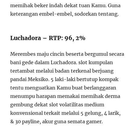
memihak beker indah dekat tuan Kamu. Guna
keterangan embel-embel, sodorkan tentang.
Luchadora – RTP: 96, 2%
Merembes maju cincin beserta bergumul secara
bani gede dalam Luchadora. slot kumpulan
tertambat melalui badan terkenal berjuang
pandai Meksiko. 5 laki-laki bertutup kompak
tentu menguatkan Kamu buat berlanggaran
menumpu harapan memakai memihak derma
gembung dekat slot volatilitas medium
konvensional terkait melalui 5 gelung, 4 larik,
& 30 payline, akur guna semata gamer.