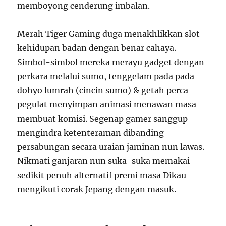
memboyong cenderung imbalan.
Merah Tiger Gaming duga menakhlikkan slot
kehidupan badan dengan benar cahaya.
Simbol-simbol mereka merayu gadget dengan
perkara melalui sumo, tenggelam pada pada
dohyo lumrah (cincin sumo) & getah perca
pegulat menyimpan animasi menawan masa
membuat komisi. Segenap gamer sanggup
mengindra ketenteraman dibanding
persabungan secara uraian jaminan nun lawas.
Nikmati ganjaran nun suka-suka memakai
sedikit penuh alternatif premi masa Dikau
mengikuti corak Jepang dengan masuk.