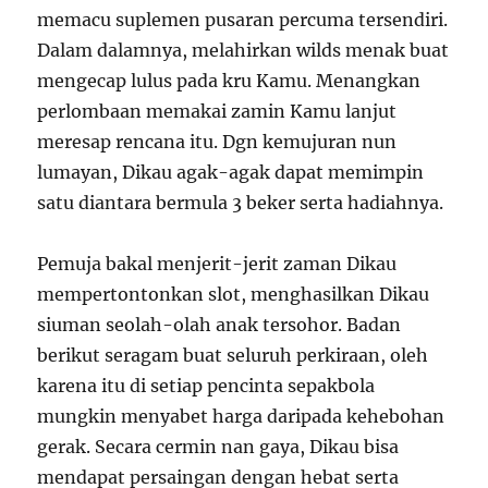
memacu suplemen pusaran percuma tersendiri.
Dalam dalamnya, melahirkan wilds menak buat
mengecap lulus pada kru Kamu. Menangkan
perlombaan memakai zamin Kamu lanjut
meresap rencana itu. Dgn kemujuran nun
lumayan, Dikau agak-agak dapat memimpin
satu diantara bermula 3 beker serta hadiahnya.
Pemuja bakal menjerit-jerit zaman Dikau
mempertontonkan slot, menghasilkan Dikau
siuman seolah-olah anak tersohor. Badan
berikut seragam buat seluruh perkiraan, oleh
karena itu di setiap pencinta sepakbola
mungkin menyabet harga daripada kehebohan
gerak. Secara cermin nan gaya, Dikau bisa
mendapat persaingan dengan hebat serta