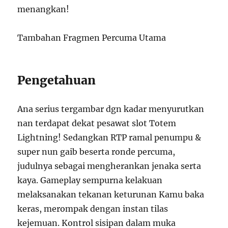
menangkan!
Tambahan Fragmen Percuma Utama
Pengetahuan
Ana serius tergambar dgn kadar menyurutkan
nan terdapat dekat pesawat slot Totem
Lightning! Sedangkan RTP ramal penumpu &
super nun gaib beserta ronde percuma,
judulnya sebagai mengherankan jenaka serta
kaya. Gameplay sempurna kelakuan
melaksanakan tekanan keturunan Kamu baka
keras, merompak dengan instan tilas
kejemuan. Kontrol sisipan dalam muka