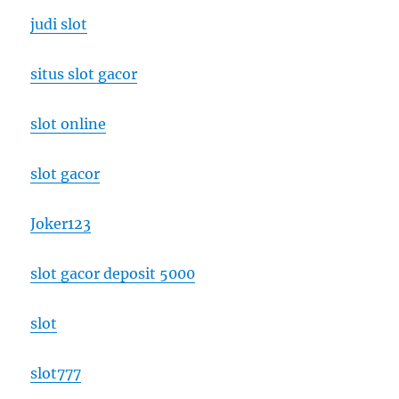
judi slot
situs slot gacor
slot online
slot gacor
Joker123
slot gacor deposit 5000
slot
slot777