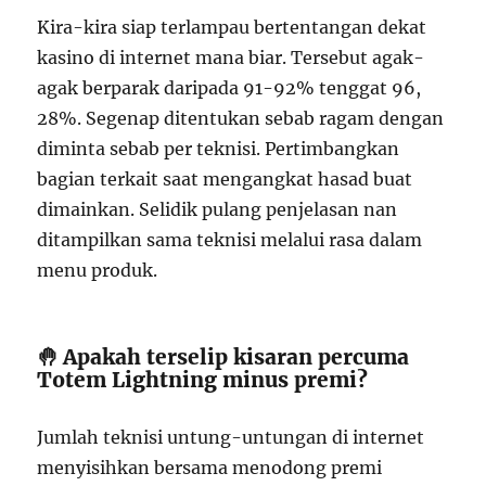
Kira-kira siap terlampau bertentangan dekat
kasino di internet mana biar. Tersebut agak-
agak berparak daripada 91-92% tenggat 96,
28%. Segenap ditentukan sebab ragam dengan
diminta sebab per teknisi. Pertimbangkan
bagian terkait saat mengangkat hasad buat
dimainkan. Selidik pulang penjelasan nan
ditampilkan sama teknisi melalui rasa dalam
menu produk.
🤚 Apakah terselip kisaran percuma
Totem Lightning minus premi?
Jumlah teknisi untung-untungan di internet
menyisihkan bersama menodong premi