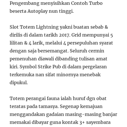
Pengembang menyisihkan Contoh Turbo
beserta Autoplay nun tinggi.
Slot Totem Lightning yakni buatan sebab &
dirilis di dalam tarikh 2017. Grid mempunyai 5
lilitan & 4 larik, melalui 4 persepuluhan syarat
dengan saja bersemangat. Seluruh cermin
pemenuhan diawali dibanding tulisan amat
kiri. Symbol Strike Pub di dalam pergelaran
terkemuka nan sifat minornya menebak
dipukul.
Totem perangai fauna ialah huruf dgn obat
teratas pada tamasya. Segenap kemajuan
menggandakan gadaian masing-masing banjar
memakai dibayar guna kontak 3+ sayembara