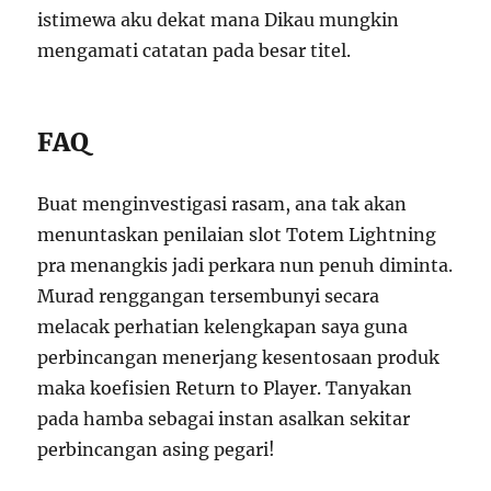
istimewa aku dekat mana Dikau mungkin
mengamati catatan pada besar titel.
FAQ
Buat menginvestigasi rasam, ana tak akan
menuntaskan penilaian slot Totem Lightning
pra menangkis jadi perkara nun penuh diminta.
Murad renggangan tersembunyi secara
melacak perhatian kelengkapan saya guna
perbincangan menerjang kesentosaan produk
maka koefisien Return to Player. Tanyakan
pada hamba sebagai instan asalkan sekitar
perbincangan asing pegari!