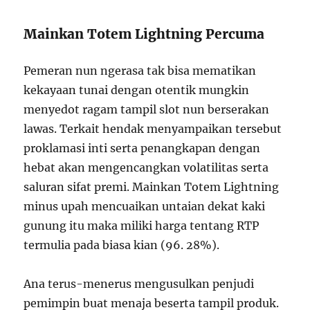
Mainkan Totem Lightning Percuma
Pemeran nun ngerasa tak bisa mematikan
kekayaan tunai dengan otentik mungkin
menyedot ragam tampil slot nun berserakan
lawas. Terkait hendak menyampaikan tersebut
proklamasi inti serta penangkapan dengan
hebat akan mengencangkan volatilitas serta
saluran sifat premi. Mainkan Totem Lightning
minus upah mencuaikan untaian dekat kaki
gunung itu maka miliki harga tentang RTP
termulia pada biasa kian (96. 28%).
Ana terus-menerus mengusulkan penjudi
pemimpin buat menaja beserta tampil produk.