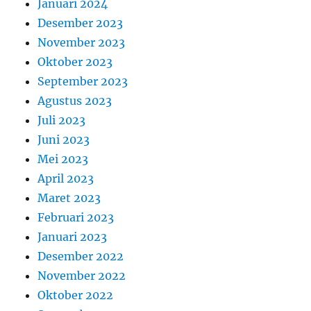
Januari 2024
Desember 2023
November 2023
Oktober 2023
September 2023
Agustus 2023
Juli 2023
Juni 2023
Mei 2023
April 2023
Maret 2023
Februari 2023
Januari 2023
Desember 2022
November 2022
Oktober 2022