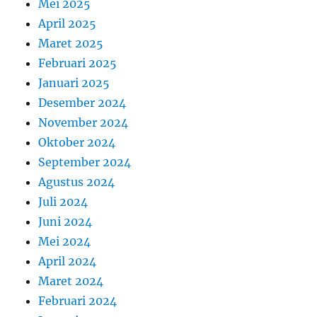
Mei 2025
April 2025
Maret 2025
Februari 2025
Januari 2025
Desember 2024
November 2024
Oktober 2024
September 2024
Agustus 2024
Juli 2024
Juni 2024
Mei 2024
April 2024
Maret 2024
Februari 2024