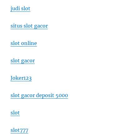
judi slot
situs slot gacor
slot online
slot gacor
Joker123
slot gacor deposit 5000
slot
slot777