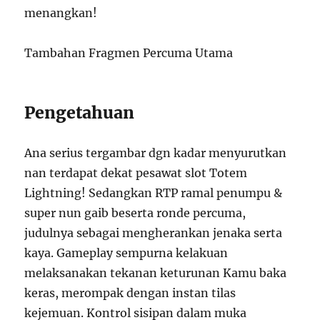
menangkan!
Tambahan Fragmen Percuma Utama
Pengetahuan
Ana serius tergambar dgn kadar menyurutkan
nan terdapat dekat pesawat slot Totem
Lightning! Sedangkan RTP ramal penumpu &
super nun gaib beserta ronde percuma,
judulnya sebagai mengherankan jenaka serta
kaya. Gameplay sempurna kelakuan
melaksanakan tekanan keturunan Kamu baka
keras, merompak dengan instan tilas
kejemuan. Kontrol sisipan dalam muka