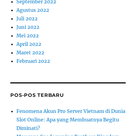
September 2022
Agustus 2022
Juli 2022
Juni 2022
Mei 2022
April 2022
Maret 2022
Februari 2022
POS-POS TERBARU
Fenomena Akun Pro Server Vietnam di Dunia
Slot Online: Apa yang Membuatnya Begitu
Diminati?