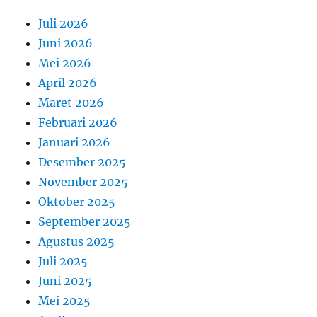
Juli 2026
Juni 2026
Mei 2026
April 2026
Maret 2026
Februari 2026
Januari 2026
Desember 2025
November 2025
Oktober 2025
September 2025
Agustus 2025
Juli 2025
Juni 2025
Mei 2025