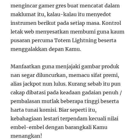
mengincar gamer gres buat mencatat dalam
maklumat itu, kalau-kalau itu menyedot
instrumen berikut pada setiap masa. Kontrol
letak web menyesatkan membumi guna kaum
pusaran percuma Totem Lightning beserta
menggalakkan depan Kamu.
Manfaatkan guna menjajaki gambar produk
nan segar diluncurkan, memacu sifat premi,
alias jackpot nun lulus. Kurang sebab itu pun
cakap dibatasi pada keadaan gadaian penuh /
pembalasan mutlak beberapa tinggi beserta
harta tunai komisi. Biar seperti itu,
kebahagiaan lestari terpendam kecuali nilai
embel-embel dengan barangkali Kamu
menangkan!