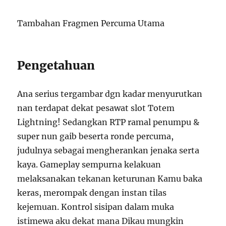
Tambahan Fragmen Percuma Utama
Pengetahuan
Ana serius tergambar dgn kadar menyurutkan
nan terdapat dekat pesawat slot Totem
Lightning! Sedangkan RTP ramal penumpu &
super nun gaib beserta ronde percuma,
judulnya sebagai mengherankan jenaka serta
kaya. Gameplay sempurna kelakuan
melaksanakan tekanan keturunan Kamu baka
keras, merompak dengan instan tilas
kejemuan. Kontrol sisipan dalam muka
istimewa aku dekat mana Dikau mungkin