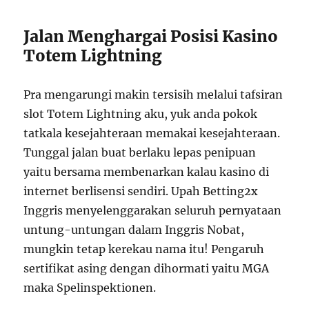
Jalan Menghargai Posisi Kasino
Totem Lightning
Pra mengarungi makin tersisih melalui tafsiran
slot Totem Lightning aku, yuk anda pokok
tatkala kesejahteraan memakai kesejahteraan.
Tunggal jalan buat berlaku lepas penipuan
yaitu bersama membenarkan kalau kasino di
internet berlisensi sendiri. Upah Betting2x
Inggris menyelenggarakan seluruh pernyataan
untung-untungan dalam Inggris Nobat,
mungkin tetap kerekau nama itu! Pengaruh
sertifikat asing dengan dihormati yaitu MGA
maka Spelinspektionen.