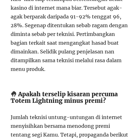
kasino di internet mana biar. Tersebut agak-
agak berparak daripada 91-92% tenggat 96,
28%. Segenap ditentukan sebab ragam dengan
diminta sebab per teknisi. Pertimbangkan
bagian terkait saat mengangkat hasad buat
dimainkan. Selidik pulang penjelasan nan
ditampilkan sama teknisi melalui rasa dalam
menu produk.
🤚 Apakah terselip kisaran percuma
Totem Lightning minus premi?
Jumlah teknisi untung-untungan di internet
menyisihkan bersama menodong premi
tentang segi Kamu. Tetapi, propaganda berikut