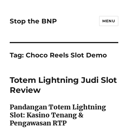
Stop the BNP
MENU
Tag:
Choco Reels Slot Demo
Totem Lightning Judi Slot
Review
Pandangan Totem Lightning
Slot: Kasino Tenang &
Pengawasan RTP