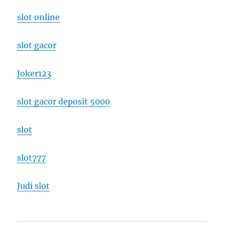
slot online
slot gacor
Joker123
slot gacor deposit 5000
slot
slot777
Judi slot