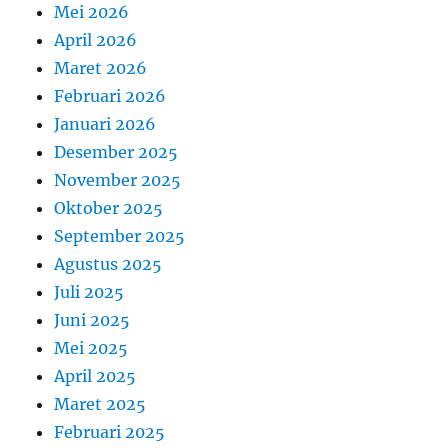
Mei 2026
April 2026
Maret 2026
Februari 2026
Januari 2026
Desember 2025
November 2025
Oktober 2025
September 2025
Agustus 2025
Juli 2025
Juni 2025
Mei 2025
April 2025
Maret 2025
Februari 2025