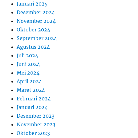
Januari 2025
Desember 2024
November 2024
Oktober 2024
September 2024
Agustus 2024
Juli 2024
Juni 2024
Mei 2024
April 2024
Maret 2024
Februari 2024
Januari 2024
Desember 2023
November 2023
Oktober 2023