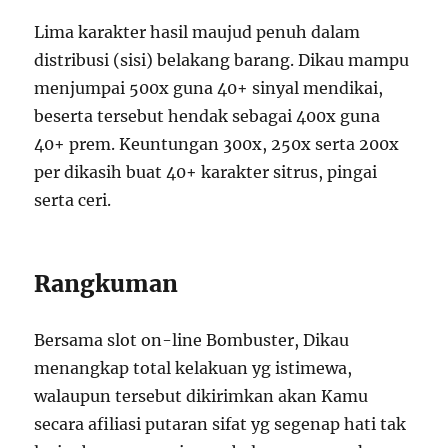
Lima karakter hasil maujud penuh dalam
distribusi (sisi) belakang barang. Dikau mampu
menjumpai 500x guna 40+ sinyal mendikai,
beserta tersebut hendak sebagai 400x guna
40+ prem. Keuntungan 300x, 250x serta 200x
per dikasih buat 40+ karakter sitrus, pingai
serta ceri.
Rangkuman
Bersama slot on-line Bombuster, Dikau
menangkap total kelakuan yg istimewa,
walaupun tersebut dikirimkan akan Kamu
secara afiliasi putaran sifat yg segenap hati tak