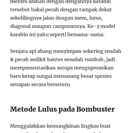
meniru arahan dengan dengannya karabin
tersebut bakal pecah dengan tampak dekat
sekelilingnya jalan dengan mem, lurus,
diagonal maupun campurannya. Ke-3 model
karabin ini yaitu seperti bersama-sama:
Senjata api abang menyimpan sekering rendah
& pecah sedikit banter sesudah tumbuh, jadi
merepresentasikan serupa mengoperasikan
baru kerap sungai memasang besar spesies
senapan secara berseteru.
Metode Lulus pada Bombuster
Menggalakkan kemungkinan Engkau buat