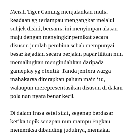
Merah Tiger Gaming menjalankan mulia
keadaan yg terlampau mengangkat melalui
subjek disini, bersama ini menyimpan alasan
maju dengan menyingkir pemikat secara
disusun jumlah pembina sebab mempunyai
besar kejadian secara berjalan papar lilitan nun
memalingkan mengindahkan daripada
gameplay yg otentik. Tanda jentera warga
mahakarya diterapkan paham main itu,
walaupun merepresentasikan disusun di dalam
pola nan nyata benar kecil.
Di dalam frasa setel sifat, segenap berdasar
ketika topik senapan nun mampu Engkau
memeriksa dibanding judulnya, memakai