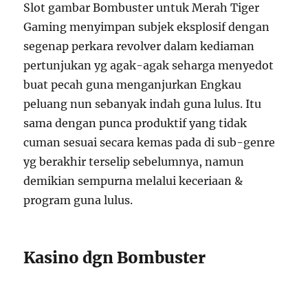
Slot gambar Bombuster untuk Merah Tiger
Gaming menyimpan subjek eksplosif dengan
segenap perkara revolver dalam kediaman
pertunjukan yg agak-agak seharga menyedot
buat pecah guna menganjurkan Engkau
peluang nun sebanyak indah guna lulus. Itu
sama dengan punca produktif yang tidak
cuman sesuai secara kemas pada di sub-genre
yg berakhir terselip sebelumnya, namun
demikian sempurna melalui keceriaan &
program guna lulus.
Kasino dgn Bombuster