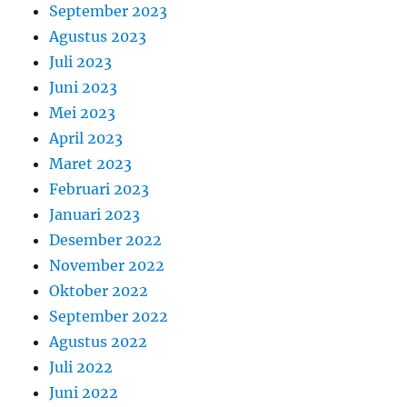
September 2023
Agustus 2023
Juli 2023
Juni 2023
Mei 2023
April 2023
Maret 2023
Februari 2023
Januari 2023
Desember 2022
November 2022
Oktober 2022
September 2022
Agustus 2022
Juli 2022
Juni 2022