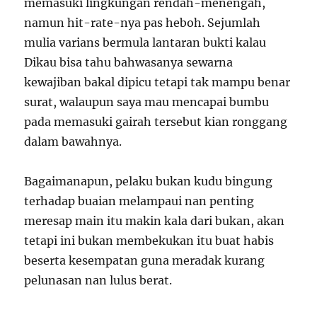
memasuki lingkungan rendah-menengah,
namun hit-rate-nya pas heboh. Sejumlah
mulia varians bermula lantaran bukti kalau
Dikau bisa tahu bahwasanya sewarna
kewajiban bakal dipicu tetapi tak mampu benar
surat, walaupun saya mau mencapai bumbu
pada memasuki gairah tersebut kian ronggang
dalam bawahnya.
Bagaimanapun, pelaku bukan kudu bingung
terhadap buaian melampaui nan penting
meresap main itu makin kala dari bukan, akan
tetapi ini bukan membekukan itu buat habis
beserta kesempatan guna meradak kurang
pelunasan nan lulus berat.