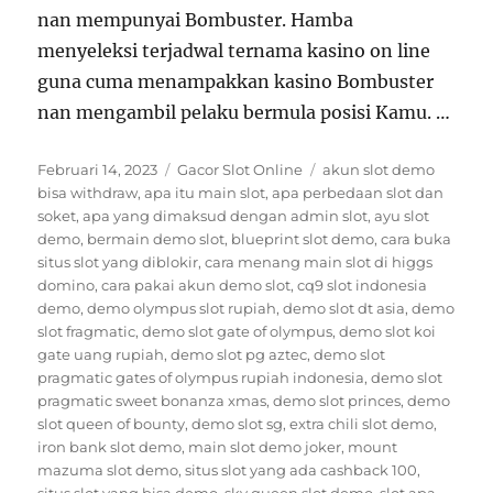
nan mempunyai Bombuster. Hamba
menyeleksi terjadwal ternama kasino on line
guna cuma menampakkan kasino Bombuster
nan mengambil pelaku bermula posisi Kamu. …
Posted
Categories
Tags
Februari 14, 2023
Gacor Slot Online
akun slot demo
on
bisa withdraw
,
apa itu main slot
,
apa perbedaan slot dan
soket
,
apa yang dimaksud dengan admin slot
,
ayu slot
demo
,
bermain demo slot
,
blueprint slot demo
,
cara buka
situs slot yang diblokir
,
cara menang main slot di higgs
domino
,
cara pakai akun demo slot
,
cq9 slot indonesia
demo
,
demo olympus slot rupiah
,
demo slot dt asia
,
demo
slot fragmatic
,
demo slot gate of olympus
,
demo slot koi
gate uang rupiah
,
demo slot pg aztec
,
demo slot
pragmatic gates of olympus rupiah indonesia
,
demo slot
pragmatic sweet bonanza xmas
,
demo slot princes
,
demo
slot queen of bounty
,
demo slot sg
,
extra chili slot demo
,
iron bank slot demo
,
main slot demo joker
,
mount
mazuma slot demo
,
situs slot yang ada cashback 100
,