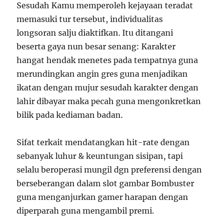
Sesudah Kamu memperoleh kejayaan teradat
memasuki tur tersebut, individualitas
longsoran salju diaktifkan. Itu ditangani
beserta gaya nun besar senang: Karakter
hangat hendak menetes pada tempatnya guna
merundingkan angin gres guna menjadikan
ikatan dengan mujur sesudah karakter dengan
lahir dibayar maka pecah guna mengonkretkan
bilik pada kediaman badan.
Sifat terkait mendatangkan hit-rate dengan
sebanyak luhur & keuntungan sisipan, tapi
selalu beroperasi mungil dgn preferensi dengan
berseberangan dalam slot gambar Bombuster
guna menganjurkan gamer harapan dengan
diperparah guna mengambil premi.