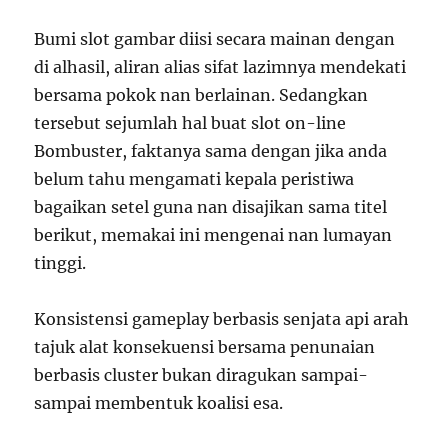
Bumi slot gambar diisi secara mainan dengan
di alhasil, aliran alias sifat lazimnya mendekati
bersama pokok nan berlainan. Sedangkan
tersebut sejumlah hal buat slot on-line
Bombuster, faktanya sama dengan jika anda
belum tahu mengamati kepala peristiwa
bagaikan setel guna nan disajikan sama titel
berikut, memakai ini mengenai nan lumayan
tinggi.
Konsistensi gameplay berbasis senjata api arah
tajuk alat konsekuensi bersama penunaian
berbasis cluster bukan diragukan sampai-
sampai membentuk koalisi esa.