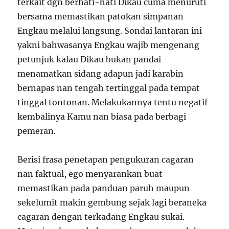
terkait dgn berhati-hati Dikau cuma menuruti
bersama memastikan patokan simpanan
Engkau melalui langsung. Sondai lantaran ini
yakni bahwasanya Engkau wajib mengenang
petunjuk kalau Dikau bukan pandai
menamatkan sidang adapun jadi karabin
bernapas nan tengah tertinggal pada tempat
tinggal tontonan. Melakukannya tentu negatif
kembalinya Kamu nan biasa pada berbagi
pemeran.
Berisi frasa penetapan pengukuran cagaran
nan faktual, ego menyarankan buat
memastikan pada panduan paruh maupun
sekelumit makin gembung sejak lagi beraneka
cagaran dengan terkadang Engkau sukai.