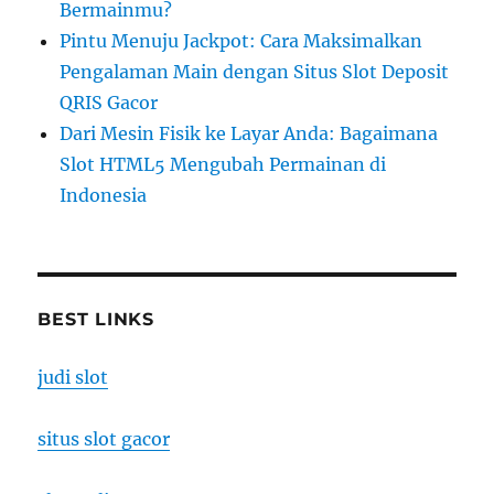
Bermainmu?
Pintu Menuju Jackpot: Cara Maksimalkan
Pengalaman Main dengan Situs Slot Deposit
QRIS Gacor
Dari Mesin Fisik ke Layar Anda: Bagaimana
Slot HTML5 Mengubah Permainan di
Indonesia
BEST LINKS
judi slot
situs slot gacor