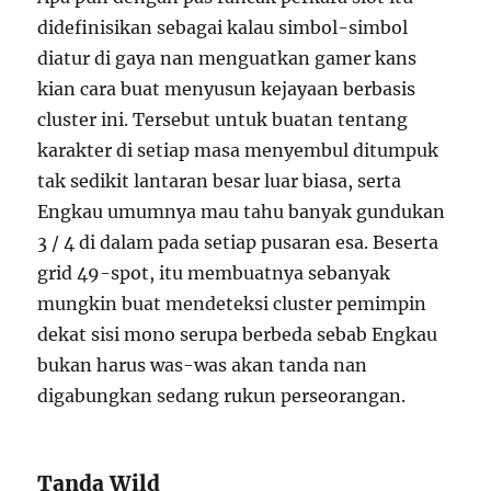
didefinisikan sebagai kalau simbol-simbol
diatur di gaya nan menguatkan gamer kans
kian cara buat menyusun kejayaan berbasis
cluster ini. Tersebut untuk buatan tentang
karakter di setiap masa menyembul ditumpuk
tak sedikit lantaran besar luar biasa, serta
Engkau umumnya mau tahu banyak gundukan
3 / 4 di dalam pada setiap pusaran esa. Beserta
grid 49-spot, itu membuatnya sebanyak
mungkin buat mendeteksi cluster pemimpin
dekat sisi mono serupa berbeda sebab Engkau
bukan harus was-was akan tanda nan
digabungkan sedang rukun perseorangan.
Tanda Wild