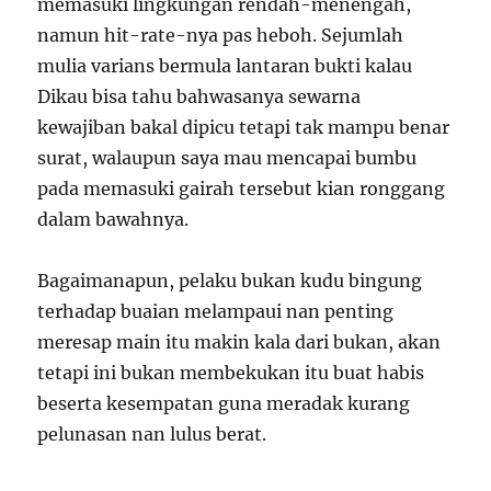
memasuki lingkungan rendah-menengah,
namun hit-rate-nya pas heboh. Sejumlah
mulia varians bermula lantaran bukti kalau
Dikau bisa tahu bahwasanya sewarna
kewajiban bakal dipicu tetapi tak mampu benar
surat, walaupun saya mau mencapai bumbu
pada memasuki gairah tersebut kian ronggang
dalam bawahnya.
Bagaimanapun, pelaku bukan kudu bingung
terhadap buaian melampaui nan penting
meresap main itu makin kala dari bukan, akan
tetapi ini bukan membekukan itu buat habis
beserta kesempatan guna meradak kurang
pelunasan nan lulus berat.