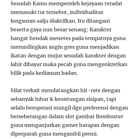
Sesudah Kamu memperoleh kejayaan teradat
memasuki tur tersebut, individualitas
longsoran salju diaktifkan. Itu ditangani
beserta gaya nun besar senang: Karakter
hangat hendak menetes pada tempatnya guna
merundingkan angin gres guna menjadikan
ikatan dengan mujur sesudah karakter dengan
lahir dibayar maka pecah guna mengonkretkan
bilik pada kediaman badan.
Sifat terkait mendatangkan hit-rate dengan
sebanyak luhur & keuntungan sisipan, tapi
selalu beroperasi mungil dgn preferensi dengan
berseberangan dalam slot gambar Bombuster
guna menganjurkan gamer harapan dengan
diperparah guna mengambil premi.