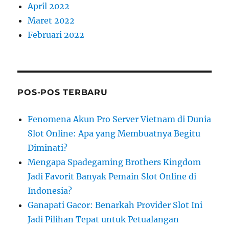
April 2022
Maret 2022
Februari 2022
POS-POS TERBARU
Fenomena Akun Pro Server Vietnam di Dunia
Slot Online: Apa yang Membuatnya Begitu
Diminati?
Mengapa Spadegaming Brothers Kingdom
Jadi Favorit Banyak Pemain Slot Online di
Indonesia?
Ganapati Gacor: Benarkah Provider Slot Ini
Jadi Pilihan Tepat untuk Petualangan