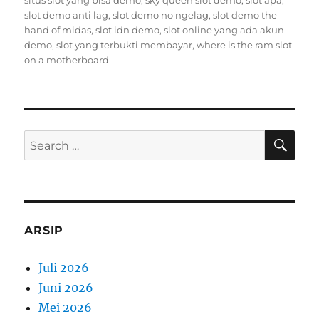
situs slot yang bisa demo
,
sky queen slot demo
,
slot apa
,
slot demo anti lag
,
slot demo no ngelag
,
slot demo the
hand of midas
,
slot idn demo
,
slot online yang ada akun
demo
,
slot yang terbukti membayar
,
where is the ram slot
on a motherboard
SE
Search
for:
ARSIP
Juli 2026
Juni 2026
Mei 2026