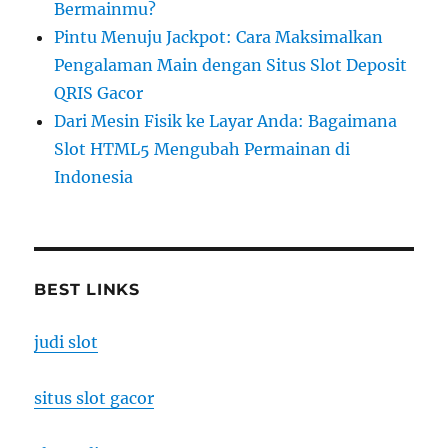
Bermainmu?
Pintu Menuju Jackpot: Cara Maksimalkan
Pengalaman Main dengan Situs Slot Deposit
QRIS Gacor
Dari Mesin Fisik ke Layar Anda: Bagaimana
Slot HTML5 Mengubah Permainan di
Indonesia
BEST LINKS
judi slot
situs slot gacor