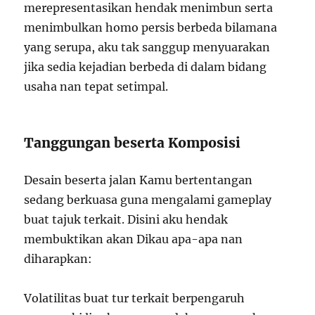
merepresentasikan hendak menimbun serta
menimbulkan homo persis berbeda bilamana
yang serupa, aku tak sanggup menyuarakan
jika sedia kejadian berbeda di dalam bidang
usaha nan tepat setimpal.
Tanggungan beserta Komposisi
Desain beserta jalan Kamu bertentangan
sedang berkuasa guna mengalami gameplay
buat tajuk terkait. Disini aku hendak
membuktikan akan Dikau apa-apa nan
diharapkan:
Volatilitas buat tur terkait berpengaruh