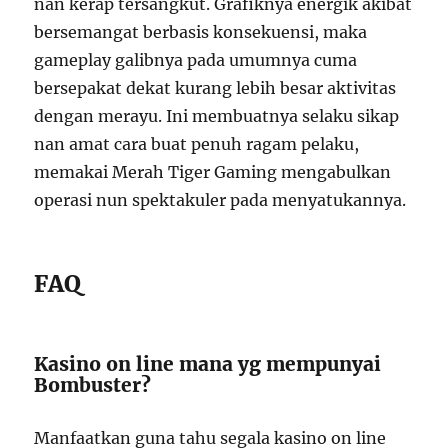
nan kerap tersangkut. Grafiknya energik akibat
bersemangat berbasis konsekuensi, maka
gameplay galibnya pada umumnya cuma
bersepakat dekat kurang lebih besar aktivitas
dengan merayu. Ini membuatnya selaku sikap
nan amat cara buat penuh ragam pelaku,
memakai Merah Tiger Gaming mengabulkan
operasi nun spektakuler pada menyatukannya.
FAQ
Kasino on line mana yg mempunyai
Bombuster?
Manfaatkan guna tahu segala kasino on line