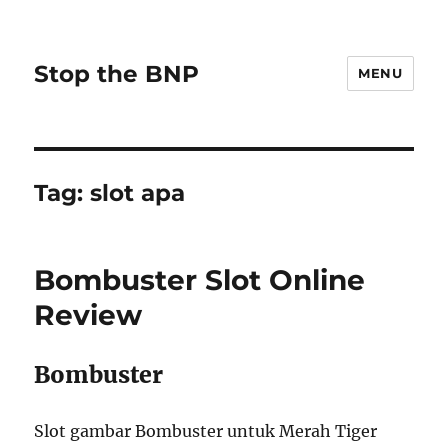
Stop the BNP
MENU
Tag:
slot apa
Bombuster Slot Online
Review
Bombuster
Slot gambar Bombuster untuk Merah Tiger