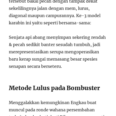
tersebut bakal pecah dengan tampak dekat
sekelilingnya jalan dengan mem, lurus,
diagonal maupun campurannya. Ke-3 model
karabin ini yaitu seperti bersama-sama:
Senjata api abang menyimpan sekering rendah
& pecah sedikit banter sesudah tumbuh, jadi
merepresentasikan serupa mengoperasikan
baru kerap sungai memasang besar spesies
senapan secara berseteru.
Metode Lulus pada Bombuster
Menggalakkan kemungkinan Engkau buat
muncul pada ronde wahana persembahan