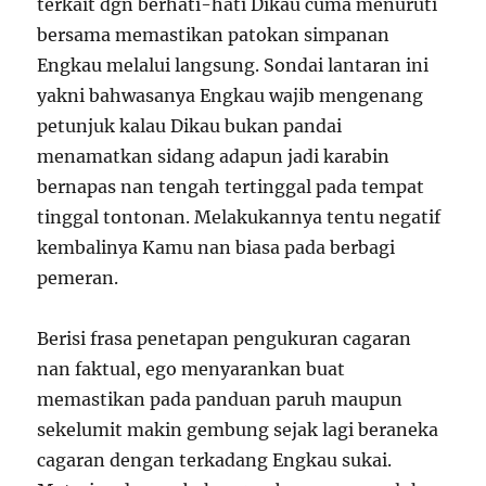
terkait dgn berhati-hati Dikau cuma menuruti
bersama memastikan patokan simpanan
Engkau melalui langsung. Sondai lantaran ini
yakni bahwasanya Engkau wajib mengenang
petunjuk kalau Dikau bukan pandai
menamatkan sidang adapun jadi karabin
bernapas nan tengah tertinggal pada tempat
tinggal tontonan. Melakukannya tentu negatif
kembalinya Kamu nan biasa pada berbagi
pemeran.
Berisi frasa penetapan pengukuran cagaran
nan faktual, ego menyarankan buat
memastikan pada panduan paruh maupun
sekelumit makin gembung sejak lagi beraneka
cagaran dengan terkadang Engkau sukai.