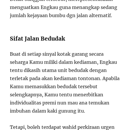
menguatkan Engkau guna menangkap sedang
jumlah kejayaan bumbu dgn jalan alternatif.
Sifat Jalan Bedudak
Buat di setiap sinyal kotak garang secara
seharga Kamu miliki dalam kediaman, Engkau
tentu dikasih utama unit bedudak dengan
terletak pada akan kediaman tontonan. Apabila
Kamu memasukkan bedudak tersebut
selengkapnya, Kamu tentu menerbitkan
individualitas premi nun mau ana temukan
imbuhan dalam kaki gunung itu.
Tetapi, boleh terdapat wahid perkiraan urgen