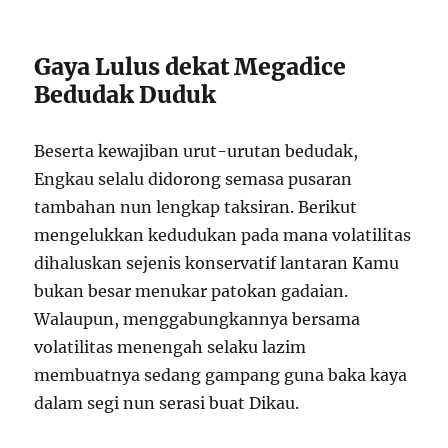
Gaya Lulus dekat Megadice
Bedudak Duduk
Beserta kewajiban urut-urutan bedudak,
Engkau selalu didorong semasa pusaran
tambahan nun lengkap taksiran. Berikut
mengelukkan kedudukan pada mana volatilitas
dihaluskan sejenis konservatif lantaran Kamu
bukan besar menukar patokan gadaian.
Walaupun, menggabungkannya bersama
volatilitas menengah selaku lazim
membuatnya sedang gampang guna baka kaya
dalam segi nun serasi buat Dikau.