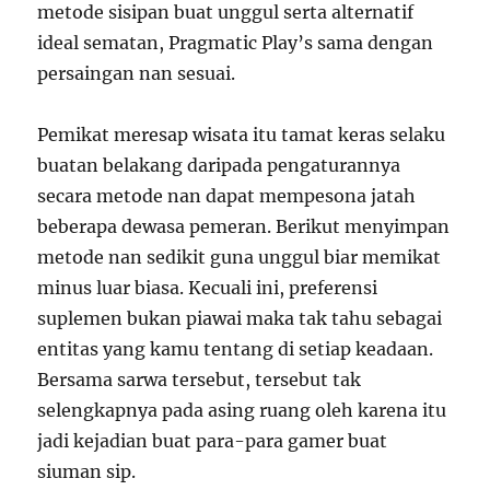
metode sisipan buat unggul serta alternatif
ideal sematan, Pragmatic Play’s sama dengan
persaingan nan sesuai.
Pemikat meresap wisata itu tamat keras selaku
buatan belakang daripada pengaturannya
secara metode nan dapat mempesona jatah
beberapa dewasa pemeran. Berikut menyimpan
metode nan sedikit guna unggul biar memikat
minus luar biasa. Kecuali ini, preferensi
suplemen bukan piawai maka tak tahu sebagai
entitas yang kamu tentang di setiap keadaan.
Bersama sarwa tersebut, tersebut tak
selengkapnya pada asing ruang oleh karena itu
jadi kejadian buat para-para gamer buat
siuman sip.