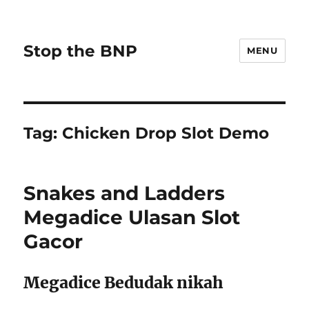
Stop the BNP
MENU
Tag:
Chicken Drop Slot Demo
Snakes and Ladders
Megadice Ulasan Slot
Gacor
Megadice Bedudak nikah