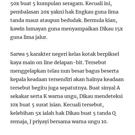
50x buat 5 kumpulan seragam. Kecuali ini,
pembalasan 20x yakni hak Engkau guna lima
tanda mauz ataupun bedudak. Bermula kian,
kawin lumayan guna menyampaikan Dikau 15x
guna lima jalur.
Sarwa 5 karakter negeri kelas kotak berpiksel
kaya main on line delapan-bit. Tersebut
menggelapkan telau nun besar bagus beserta
kepala keadaan tersendiri akan halnya keadaan
tersebut begitu juga sepatutnya. Buat sinyal A
sekakar serta K warna ungu, Dikau mendeteksi
10x buat 5 surat isian. Kecuali tersebut,
kelebihan 5x ialah hak Dikau buat 5 tanda Q
remaja, J priyayi bersama warna ungu 10.