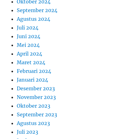
Oktober 2024
September 2024
Agustus 2024
Juli 2024
Juni 2024
Mei 2024
April 2024
Maret 2024
Februari 2024
Januari 2024
Desember 2023
November 2023
Oktober 2023
September 2023
Agustus 2023
Juli 2023