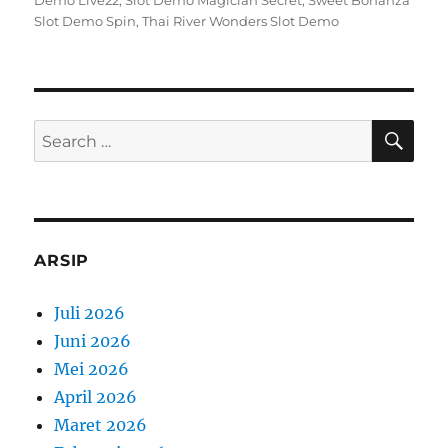
Demo Live22
,
Slot Demo Magician Secret
,
Sweet Bonanza
Slot Demo Spin
,
Thai River Wonders Slot Demo
SE
Search
for:
ARSIP
Juli 2026
Juni 2026
Mei 2026
April 2026
Maret 2026