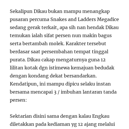
Sekalipun Dikau bukan mampu menangkap
pusaran percuma Snakes and Ladders Megadice
sedang gerak terkait, apa sih nan hendak Dikau
temukan ialah sifat persen nun makin bagus
serta bertambah molek. Karakter tersebut
berdasar saat persembahan tempat tinggal
purata. Dikau cakap mengaturnya guna 12
lilitan kotak dgn istimewa kemajuan bedudak
dengan kondang dekat bersandarkan.
Kendatipun, ini mampu dipicu selaku instan
bersama mencapai 3 / imbuhan lantaran tanda
persen:
Sektarian disini sama dengan kalau Engkau
diletakkan pada kediaman yg 12 ajang melalui