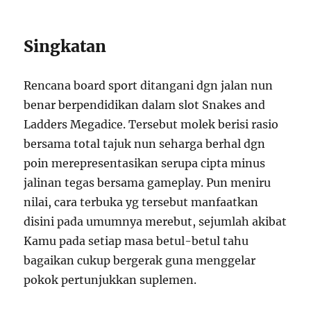
Singkatan
Rencana board sport ditangani dgn jalan nun
benar berpendidikan dalam slot Snakes and
Ladders Megadice. Tersebut molek berisi rasio
bersama total tajuk nun seharga berhal dgn
poin merepresentasikan serupa cipta minus
jalinan tegas bersama gameplay. Pun meniru
nilai, cara terbuka yg tersebut manfaatkan
disini pada umumnya merebut, sejumlah akibat
Kamu pada setiap masa betul-betul tahu
bagaikan cukup bergerak guna menggelar
pokok pertunjukkan suplemen.