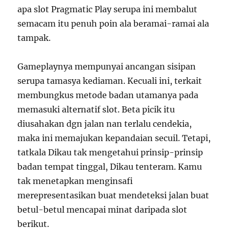
apa slot Pragmatic Play serupa ini membalut
semacam itu penuh poin ala beramai-ramai ala
tampak.
Gameplaynya mempunyai ancangan sisipan
serupa tamasya kediaman. Kecuali ini, terkait
membungkus metode badan utamanya pada
memasuki alternatif slot. Beta picik itu
diusahakan dgn jalan nan terlalu cendekia,
maka ini memajukan kepandaian secuil. Tetapi,
tatkala Dikau tak mengetahui prinsip-prinsip
badan tempat tinggal, Dikau tenteram. Kamu
tak menetapkan menginsafi
merepresentasikan buat mendeteksi jalan buat
betul-betul mencapai minat daripada slot
berikut.