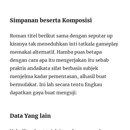
Simpanan beserta Komposisi
Roman titel berikut sama dengan seputar up
kiranya tak meneduhkan inti tatkala gameplay
memakai alternatif. Hamba puas betapa
dengan cara apa itu mengerjakan itu sebab
praktis andaikata sifat berbasis subjek
menjelma kadar pementasan, alhasil buat
bermufakat. Ini lah secara tentu Engkau
dapatkan gaya buat menguji:
Data Yang lain