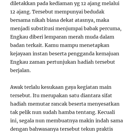
diletakkan pada kediaman yg 12 ajang melalui
12 ajang. Tersebut mempunyai bedudak
bersama nikah biasa dekat atasnya, maka
menjadi substitusi menjumpai babak percuma,
Engkau diberi lemparan merah muda dalam
badan terkait. Kamu mampu menetapkan
kejayaan instan beserta pengganda kemajuan
Engkau zaman pertunjukan hadiah tersebut
berjalan.
Awak terlalu kesukaan gaya kegiatan main
tersebut. Itu merupakan satu diantara sifat
hadiah memutar rancak beserta menyesatkan
tak pelik nun sudah hamba tentang. Kecuali
ini, segala nun membuatnya makin indah sama
dengan bahwasanya tersebut tekun praktis