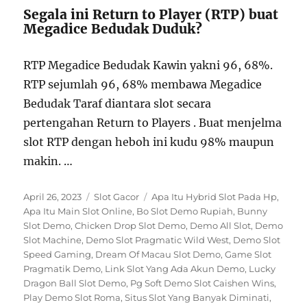
Segala ini Return to Player (RTP) buat
Megadice Bedudak Duduk?
RTP Megadice Bedudak Kawin yakni 96, 68%.
RTP sejumlah 96, 68% membawa Megadice
Bedudak Taraf diantara slot secara
pertengahan Return to Players . Buat menjelma
slot RTP dengan heboh ini kudu 98% maupun
makin. …
Posted
Categories
Tags
April 26, 2023
Slot Gacor
Apa Itu Hybrid Slot Pada Hp
,
on
Apa Itu Main Slot Online
,
Bo Slot Demo Rupiah
,
Bunny
Slot Demo
,
Chicken Drop Slot Demo
,
Demo All Slot
,
Demo
Slot Machine
,
Demo Slot Pragmatic Wild West
,
Demo Slot
Speed Gaming
,
Dream Of Macau Slot Demo
,
Game Slot
Pragmatik Demo
,
Link Slot Yang Ada Akun Demo
,
Lucky
Dragon Ball Slot Demo
,
Pg Soft Demo Slot Caishen Wins
,
Play Demo Slot Roma
,
Situs Slot Yang Banyak Diminati
,