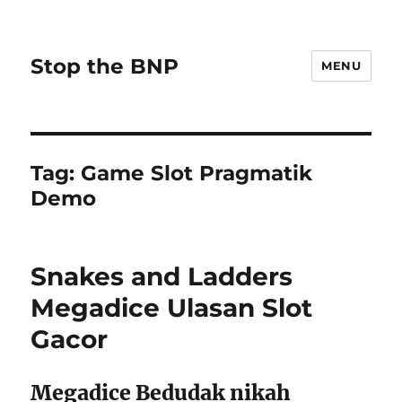
Stop the BNP
MENU
Tag:
Game Slot Pragmatik
Demo
Snakes and Ladders
Megadice Ulasan Slot
Gacor
Megadice Bedudak nikah