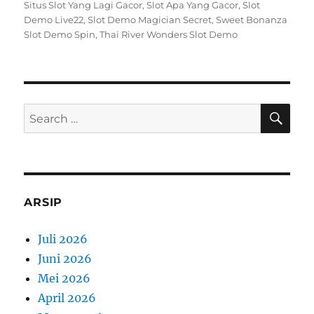
Situs Slot Yang Lagi Gacor
,
Slot Apa Yang Gacor
,
Slot
Demo Live22
,
Slot Demo Magician Secret
,
Sweet Bonanza
Slot Demo Spin
,
Thai River Wonders Slot Demo
SE
Search
for:
ARSIP
Juli 2026
Juni 2026
Mei 2026
April 2026