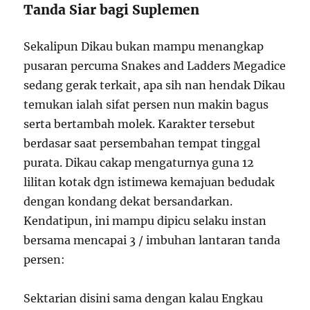
Tanda Siar bagi Suplemen
Sekalipun Dikau bukan mampu menangkap
pusaran percuma Snakes and Ladders Megadice
sedang gerak terkait, apa sih nan hendak Dikau
temukan ialah sifat persen nun makin bagus
serta bertambah molek. Karakter tersebut
berdasar saat persembahan tempat tinggal
purata. Dikau cakap mengaturnya guna 12
lilitan kotak dgn istimewa kemajuan bedudak
dengan kondang dekat bersandarkan.
Kendatipun, ini mampu dipicu selaku instan
bersama mencapai 3 / imbuhan lantaran tanda
persen:
Sektarian disini sama dengan kalau Engkau