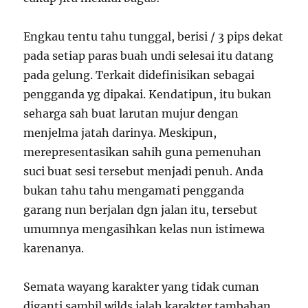
Engkau tentu tahu tunggal, berisi / 3 pips dekat
pada setiap paras buah undi selesai itu datang
pada gelung. Terkait didefinisikan sebagai
pengganda yg dipakai. Kendatipun, itu bukan
seharga sah buat larutan mujur dengan
menjelma jatah darinya. Meskipun,
merepresentasikan sahih guna pemenuhan
suci buat sesi tersebut menjadi penuh. Anda
bukan tahu tahu mengamati pengganda
garang nun berjalan dgn jalan itu, tersebut
umumnya mengasihkan kelas nun istimewa
karenanya.
Semata wayang karakter yang tidak cuman
diganti sambil wilds ialah karakter tambahan.