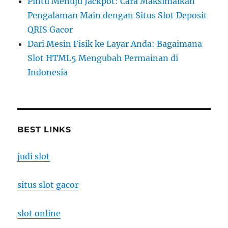
Pintu Menuju Jackpot: Cara Maksimalkan
Pengalaman Main dengan Situs Slot Deposit
QRIS Gacor
Dari Mesin Fisik ke Layar Anda: Bagaimana
Slot HTML5 Mengubah Permainan di
Indonesia
BEST LINKS
judi slot
situs slot gacor
slot online