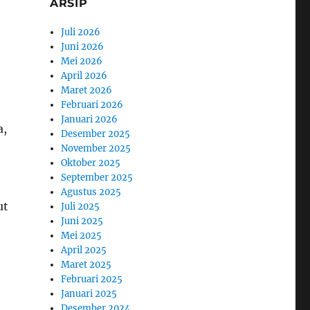
ARSIP
Juli 2026
Juni 2026
Mei 2026
April 2026
Maret 2026
Februari 2026
Januari 2026
a,
Desember 2025
November 2025
Oktober 2025
September 2025
Agustus 2025
ut
Juli 2025
Juni 2025
Mei 2025
April 2025
Maret 2025
Februari 2025
Januari 2025
Desember 2024