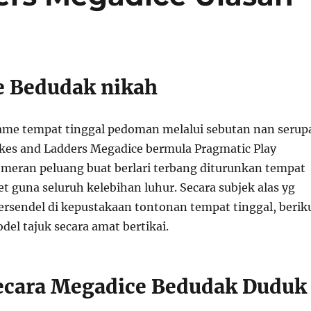
 Bedudak nikah
me tempat tinggal pedoman melalui sebutan nan serup
akes and Ladders Megadice bermula Pragmatic Play
eran peluang buat berlari terbang diturunkan tempat
t guna seluruh kelebihan luhur. Secara subjek alas yg
ersendel di kepustakaan tontonan tempat tinggal, berik
el tajuk secara amat bertikai.
ecara Megadice Bedudak Duduk