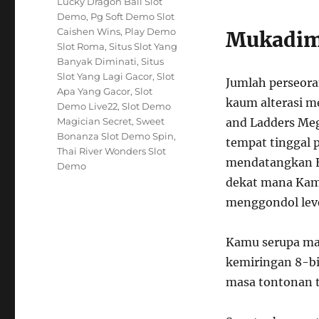
Lucky Dragon Ball Slot
Demo
,
Pg Soft Demo Slot
Caishen Wins
,
Play Demo
Mukadim
Slot Roma
,
Situs Slot Yang
Banyak Diminati
,
Situs
Slot Yang Lagi Gacor
,
Slot
Jumlah perseor
Apa Yang Gacor
,
Slot
kaum alterasi me
Demo Live22
,
Slot Demo
Magician Secret
,
Sweet
and Ladders Meg
Bonanza Slot Demo Spin
,
tempat tinggal 
Thai River Wonders Slot
mendatangkan E
Demo
dekat mana Kam
menggondol leve
Kamu serupa ma
kemiringan 8-bi
masa tontonan t