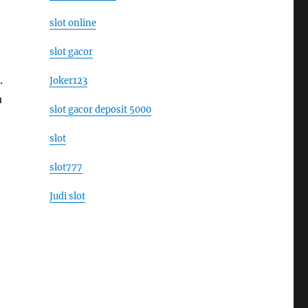
slot online
slot gacor
.
Joker123
a
slot gacor deposit 5000
slot
slot777
Judi slot