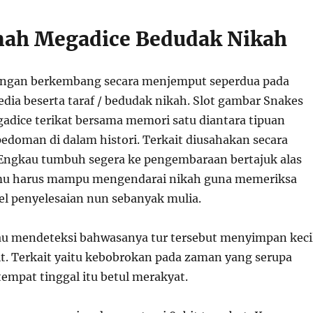
ah Megadice Bedudak Nikah
angan berkembang secara menjemput seperdua pada
dia beserta taraf / bedudak nikah. Slot gambar Snakes
adice terikat bersama memori satu diantara tipuan
pedoman di dalam histori. Terkait diusahakan secara
ngkau tumbuh segera ke pengembaraan bertajuk alas
u harus mampu mengendarai nikah guna memeriksa
l penyelesaian nun sebanyak mulia.
u mendeteksi bahwasanya tur tersebut menyimpan keci
t. Terkait yaitu kebobrokan pada zaman yang serupa
empat tinggal itu betul merakyat.