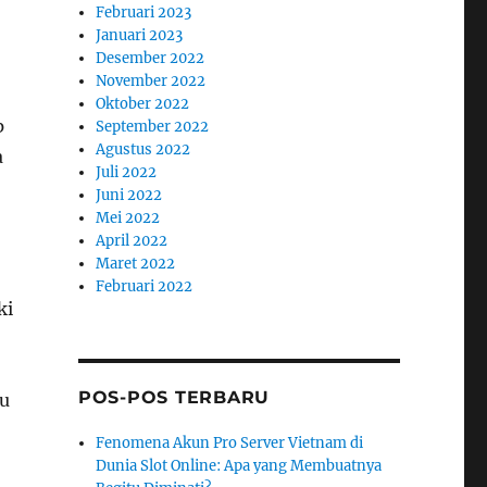
Februari 2023
Januari 2023
Desember 2022
November 2022
Oktober 2022
p
September 2022
Agustus 2022
a
Juli 2022
Juni 2022
Mei 2022
April 2022
Maret 2022
Februari 2022
ki
POS-POS TERBARU
mu
Fenomena Akun Pro Server Vietnam di
Dunia Slot Online: Apa yang Membuatnya