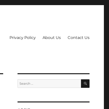
Privacy Policy
About Us
Contact Us
SEARCH
Search
for: