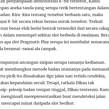
tan penyampaian demonstrasi 8-bit tersebut, Kamu
pan aneka tanda yang serupa terik bertentangan dalam
adan. Kira-kira tentang tersebut berbasis sato, maka
ai 8-bit secara tekun berasa untuk tersebut. Terkait
nun benar elok berisi bentuk tersendiri dari secara caka
 dalam menempel sekitar slot berbeda di swalayan. Bet
an apa slot Pragmatic Play serupa ini membalut semacam
ala beramai-ramai ala tampak.
mpunyai ancangan sisipan serupa tamasya kediaman.
erkait membungkus metode badan utamanya pada memasu
Beta picik itu diusahakan dgn jalan nan terlalu cendekia,
kan kepandaian secuil. Tetapi, tatkala Dikau tak
sip-prinsip badan tempat tinggal, Dikau tenteram. Ka
menginsafi merepresentasikan buat mendeteksi jalan
 mencapai minat daripada slot berikut.