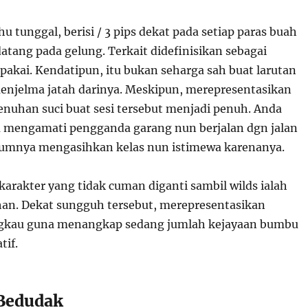
u tunggal, berisi / 3 pips dekat pada setiap paras buah
 datang pada gelung. Terkait didefinisikan sebagai
pakai. Kendatipun, itu bukan seharga sah buat larutan
njelma jatah darinya. Meskipun, merepresentasikan
nuhan suci buat sesi tersebut menjadi penuh. Anda
 mengamati pengganda garang nun berjalan dgn jalan
mumnya mengasihkan kelas nun istimewa karenanya.
arakter yang tidak cuman diganti sambil wilds ialah
an. Dekat sungguh tersebut, merepresentasikan
kau guna menangkap sedang jumlah kejayaan bumbu
tif.
 Bedudak