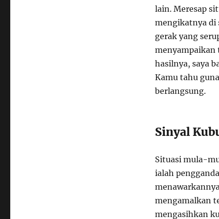
lain. Meresap si
mengikatnya di 
gerak yang seru
menyampaikan te
hasilnya, saya
Kamu tahu guna
berlangsung.
Sinyal Kub
Situasi mula-mu
ialah pengganda
menawarkannya d
mengamalkan ter
mengasihkan kur