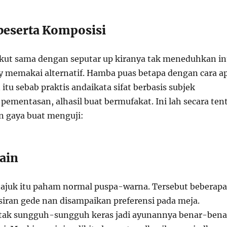
eserta Komposisi
ikut sama dengan seputar up kiranya tak meneduhkan in
y memakai alternatif. Hamba puas betapa dengan cara a
itu sebab praktis andaikata sifat berbasis subjek
pementasan, alhasil buat bermufakat. Ini lah secara ten
 gaya buat menguji:
lain
t tajuk itu paham normal puspa-warna. Tersebut beberapa
ksiran gede nan disampaikan preferensi pada meja.
 tak sungguh-sungguh keras jadi ayunannya benar-bena