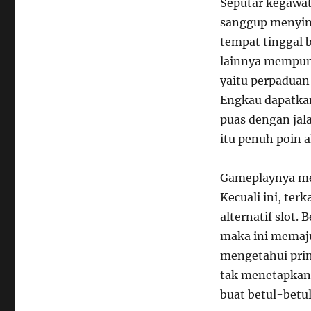
Seputar kegawa
sanggup menyim
tempat tinggal b
lainnya mempuny
yaitu perpaduan 
Engkau dapatkan
puas dengan jal
itu penuh poin 
Gameplaynya me
Kecuali ini, t
alternatif slot. 
maka ini memaju
mengetahui prin
tak menetapkan 
buat betul-betul