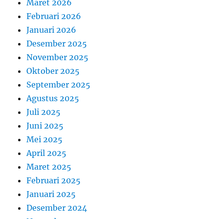
Maret 2026
Februari 2026
Januari 2026
Desember 2025
November 2025
Oktober 2025
September 2025
Agustus 2025
Juli 2025
Juni 2025
Mei 2025
April 2025
Maret 2025
Februari 2025
Januari 2025
Desember 2024