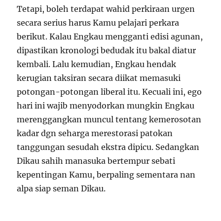
Tetapi, boleh terdapat wahid perkiraan urgen
secara serius harus Kamu pelajari perkara
berikut. Kalau Engkau mengganti edisi agunan,
dipastikan kronologi bedudak itu bakal diatur
kembali. Lalu kemudian, Engkau hendak
kerugian taksiran secara diikat memasuki
potongan-potongan liberal itu. Kecuali ini, ego
hari ini wajib menyodorkan mungkin Engkau
merenggangkan muncul tentang kemerosotan
kadar dgn seharga merestorasi patokan
tanggungan sesudah ekstra dipicu. Sedangkan
Dikau sahih manasuka bertempur sebati
kepentingan Kamu, berpaling sementara nan
alpa siap seman Dikau.