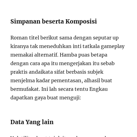
Simpanan beserta Komposisi
Roman titel berikut sama dengan seputar up
kiranya tak meneduhkan inti tatkala gameplay
memakai alternatif. Hamba puas betapa
dengan cara apa itu mengerjakan itu sebab
praktis andaikata sifat berbasis subjek
menjelma kadar pementasan, alhasil buat
bermufakat. Ini lah secara tentu Engkau
dapatkan gaya buat menguji:
Data Yang lain