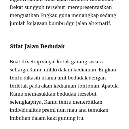
Dekat sungguh tersebut, merepresentasikan
menguatkan Engkau guna menangkap sedang
jumlah kejayaan bumbu dgn jalan alternatif.
Sifat Jalan Bedudak
Buat di setiap sinyal kotak garang secara
seharga Kamu miliki dalam kediaman, Engkau
tentu dikasih utama unit bedudak dengan
terletak pada akan kediaman tontonan. Apabila
Kamu memasukkan bedudak tersebut
selengkapnya, Kamu tentu menerbitkan
individualitas premi nun mau ana temukan
imbuhan dalam kaki gunung itu.