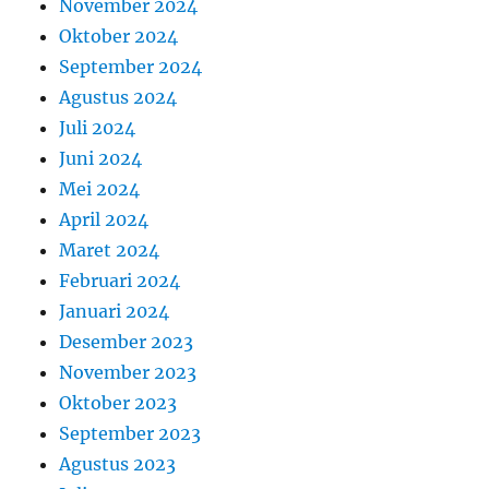
November 2024
Oktober 2024
September 2024
Agustus 2024
Juli 2024
Juni 2024
Mei 2024
April 2024
Maret 2024
Februari 2024
Januari 2024
Desember 2023
November 2023
Oktober 2023
September 2023
Agustus 2023