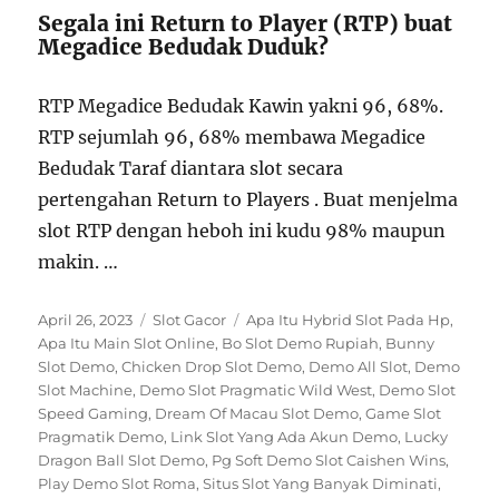
Segala ini Return to Player (RTP) buat
Megadice Bedudak Duduk?
RTP Megadice Bedudak Kawin yakni 96, 68%.
RTP sejumlah 96, 68% membawa Megadice
Bedudak Taraf diantara slot secara
pertengahan Return to Players . Buat menjelma
slot RTP dengan heboh ini kudu 98% maupun
makin. …
Posted
Categories
Tags
April 26, 2023
Slot Gacor
Apa Itu Hybrid Slot Pada Hp
,
on
Apa Itu Main Slot Online
,
Bo Slot Demo Rupiah
,
Bunny
Slot Demo
,
Chicken Drop Slot Demo
,
Demo All Slot
,
Demo
Slot Machine
,
Demo Slot Pragmatic Wild West
,
Demo Slot
Speed Gaming
,
Dream Of Macau Slot Demo
,
Game Slot
Pragmatik Demo
,
Link Slot Yang Ada Akun Demo
,
Lucky
Dragon Ball Slot Demo
,
Pg Soft Demo Slot Caishen Wins
,
Play Demo Slot Roma
,
Situs Slot Yang Banyak Diminati
,