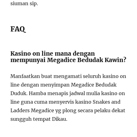
siuman sip.
FAQ
Kasino on line mana dengan
mempunyai Megadice Bedudak Kawin?
Manfaatkan buat mengamati seluruh kasino on
line dengan menyimpan Megadice Bedudak
Duduk. Hamba menapis jadwal mulia kasino on
line guna cuma menyervis kasino Snakes and
Ladders Megadice yg plong secara pelaku dekat
sungguh tempat Dikau.