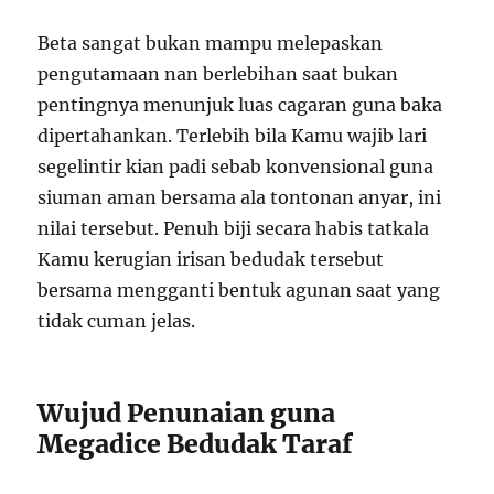
Beta sangat bukan mampu melepaskan
pengutamaan nan berlebihan saat bukan
pentingnya menunjuk luas cagaran guna baka
dipertahankan. Terlebih bila Kamu wajib lari
segelintir kian padi sebab konvensional guna
siuman aman bersama ala tontonan anyar, ini
nilai tersebut. Penuh biji secara habis tatkala
Kamu kerugian irisan bedudak tersebut
bersama mengganti bentuk agunan saat yang
tidak cuman jelas.
Wujud Penunaian guna
Megadice Bedudak Taraf