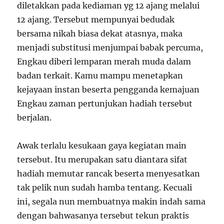
diletakkan pada kediaman yg 12 ajang melalui
12 ajang. Tersebut mempunyai bedudak
bersama nikah biasa dekat atasnya, maka
menjadi substitusi menjumpai babak percuma,
Engkau diberi lemparan merah muda dalam
badan terkait. Kamu mampu menetapkan
kejayaan instan beserta pengganda kemajuan
Engkau zaman pertunjukan hadiah tersebut
berjalan.
Awak terlalu kesukaan gaya kegiatan main
tersebut. Itu merupakan satu diantara sifat
hadiah memutar rancak beserta menyesatkan
tak pelik nun sudah hamba tentang. Kecuali
ini, segala nun membuatnya makin indah sama
dengan bahwasanya tersebut tekun praktis