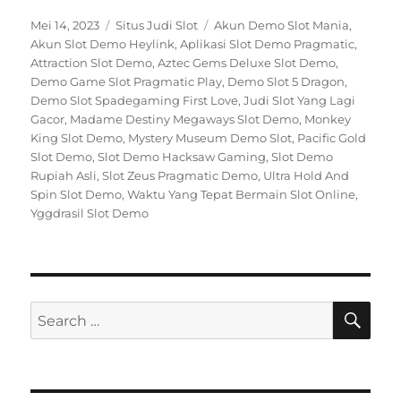
Posted
Categories
Tags
Mei 14, 2023
Situs Judi Slot
Akun Demo Slot Mania
,
on
Akun Slot Demo Heylink
,
Aplikasi Slot Demo Pragmatic
,
Attraction Slot Demo
,
Aztec Gems Deluxe Slot Demo
,
Demo Game Slot Pragmatic Play
,
Demo Slot 5 Dragon
,
Demo Slot Spadegaming First Love
,
Judi Slot Yang Lagi
Gacor
,
Madame Destiny Megaways Slot Demo
,
Monkey
King Slot Demo
,
Mystery Museum Demo Slot
,
Pacific Gold
Slot Demo
,
Slot Demo Hacksaw Gaming
,
Slot Demo
Rupiah Asli
,
Slot Zeus Pragmatic Demo
,
Ultra Hold And
Spin Slot Demo
,
Waktu Yang Tepat Bermain Slot Online
,
Yggdrasil Slot Demo
SE
Search
for: