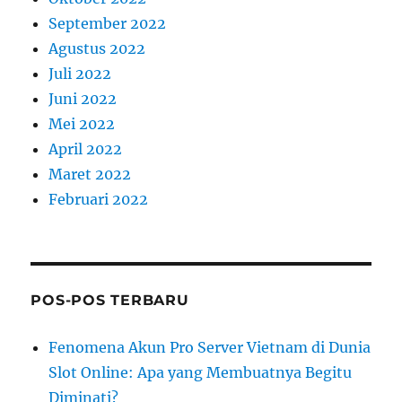
September 2022
Agustus 2022
Juli 2022
Juni 2022
Mei 2022
April 2022
Maret 2022
Februari 2022
POS-POS TERBARU
Fenomena Akun Pro Server Vietnam di Dunia
Slot Online: Apa yang Membuatnya Begitu
Diminati?