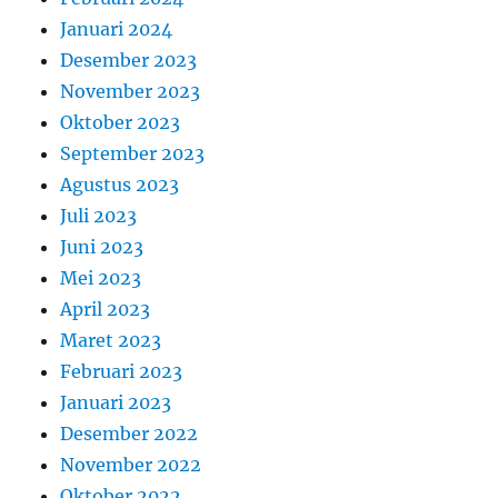
Januari 2024
Desember 2023
November 2023
Oktober 2023
September 2023
Agustus 2023
Juli 2023
Juni 2023
Mei 2023
April 2023
Maret 2023
Februari 2023
Januari 2023
Desember 2022
November 2022
Oktober 2022