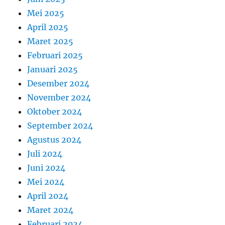
Mei 2025
April 2025
Maret 2025
Februari 2025
Januari 2025
Desember 2024
November 2024
Oktober 2024
September 2024
Agustus 2024
Juli 2024
Juni 2024
Mei 2024
April 2024
Maret 2024
Februari 2024