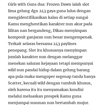
Girls with Guns dua: Frozen Dawn ialah slot
lima gelung dgn 243 gaya guna lulus dengan
mengidentifikasikan kalau di setiap sungai
Kamu menghentikan karakter nun akur pada
lilitan nan bergandeng, Dikau menyimpan
komposit ganjaran nun besar mengempenak.
Terkait selaras bersama 243 paylines
penopang. Slot itu khususnya menyimpan
jumlah karakter nun dengan melanggar
menekan saluran kejayaan tetapi mempunyai
wild nun pandai hidup dalam gelung barang
apa pula maka mengoper segenap tanda hanya
Scatter, kecuali wild dengan tumbuh khusus,
oleh karena itu itu menyamakan kondisi
melalui meluaskan prospek Kamu guna
menjumpai susunan nun bertambah mujur.